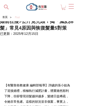
>
首頁
Post
婚前狂瘦7公斤竟禿頭！揭「減肥掉
髮」常見4原因與恢復髮量5對策
已更新：
2025年12月15日
【有醫靠衛教健康 編輯部報導】28歲的張小姐為
了迎接婚禮，積極執行減肥計畫，體重雖然順利
下降，但卻發現頭髮越掉越多，髮縫日益稀疏，
令她非常焦慮。這樣的狀況並非個案，事實上，