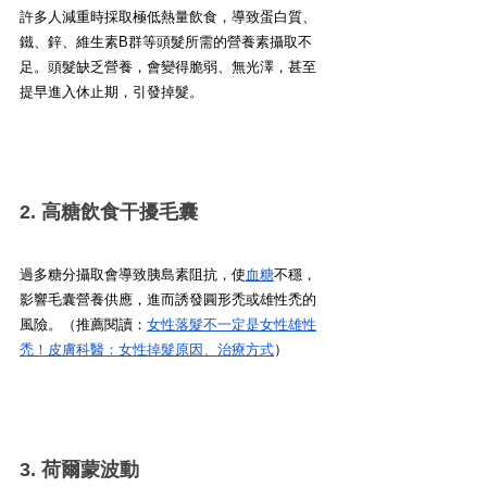
許多人減重時採取極低熱量飲食，導致蛋白質、
鐵、鋅、維生素B群等頭髮所需的營養素攝取不
足。頭髮缺乏營養，會變得脆弱、無光澤，甚至
提早進入休止期，引發掉髮。
2. 高糖飲食干擾毛囊
過多糖分攝取會導致胰島素阻抗，使
血糖
不穩，
影響毛囊營養供應，進而誘發圓形禿或雄性禿的
風險。（推薦閱讀：
女性落髮不一定是女性雄性
禿！皮膚科醫：女性掉髮原因、治療方式
）
3. 荷爾蒙波動