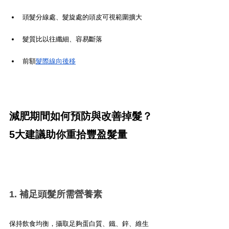
頭髮分線處、髮旋處的頭皮可視範圍擴大
髮質比以往纖細、容易斷落
前額
髮際線向後移
減肥期間如何預防與改善掉髮？
5大建議助你重拾豐盈髮量
1. 補足頭髮所需營養素
保持飲食均衡，攝取足夠蛋白質、鐵、鋅、維生