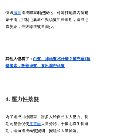
快速
減肥
造成體重劇烈變化，可能打亂體內荷爾
蒙平衡，抑制毛囊新生與頭髮生長週期，造成毛
囊萎縮，最終導致髮量減少。
其他人也看了：
白髮、掉頭髮吃什麼？補充這7種
營養素，改善掉髮、養出濃密頭髮
4. 壓力性落髮
為了達成目標體重，許多人給自己太大壓力。長
期高壓會促使
皮質醇
大量分泌，干擾毛囊生長週
期，進而造成頭髮變細、變脆並大量掉落。