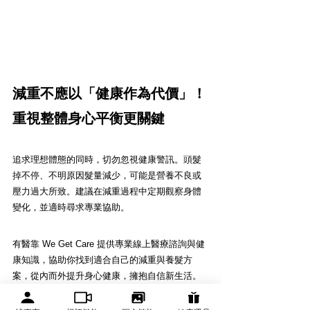
減重不應以「健康作為代價」！
重視整體身心平衡更關鍵
追求理想體態的同時，切勿忽視健康警訊。頭髮
掉不停、不明原因髮量減少，可能是營養不良或
壓力過大所致。建議在減重過程中定期觀察身體
變化，並適時尋求專業協助。
有醫靠 We Get Care 提供專業線上醫療諮詢與健
康知識，協助你找到適合自己的減重與養髮方
案，從內而外提升身心健康，擁抱自信新生活。
若你正面臨減重導致的掉髮問題，不妨從調整飲
食、作息與壓力管理著手，讓髮量與體態一同穩