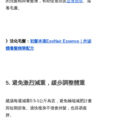
的洗髮精與養髮液，有助促進頭皮
血液循環
、滋
養毛囊。
》活化毛髮：
初髮本液ExoHair Essence｜外泌
體養髮精華配方
5. 避免激烈減重，緩步調整體重
建議每週減重0.5-1公斤為宜，避免極端減肥計畫
與短期節食。過快瘦身不僅會掉髮，也容易復
胖。