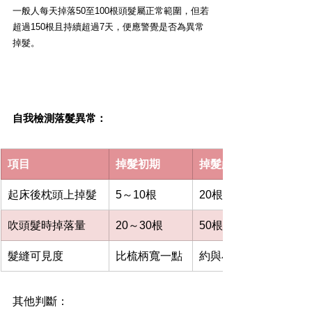
一般人每天掉落50至100根頭髮屬正常範圍，但若
超過150根且持續超過7天，便應警覺是否為異常
掉髮。
自我檢測落髮異常：
項目
掉髮初期
掉髮嚴重
起床後枕頭上掉髮
5～10根
20根以上
吹頭髮時掉落量
20～30根
50根以上
髮縫可見度
比梳柄寬一點
約與小指寬度相同
其他判斷：