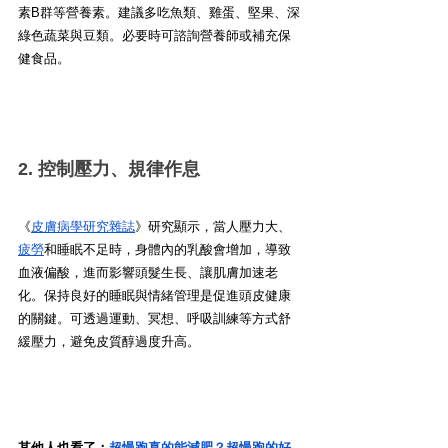
素B群等營養素。建議多吃魚類、雞蛋、堅果、深
綠色蔬菜與豆類。必要時可諮詢營養師或補充保
健食品。
2. 控制壓力、規律作息
《
皮膚病學研究雜誌
》研究顯示，當人壓力大、
疲勞
和睡眠不足時，身體內的乳酸會增加，導致
血液偏酸，進而影響頭髮生長、讓肌膚加速老
化。保持良好的睡眠與情緒管理是促進頭皮健康
的關鍵。可透過運動、冥想、呼吸訓練等方式舒
緩壓力，避免皮質醇過度升高。
其他人也看了：
超慢跑真的能減肥？超慢跑的好