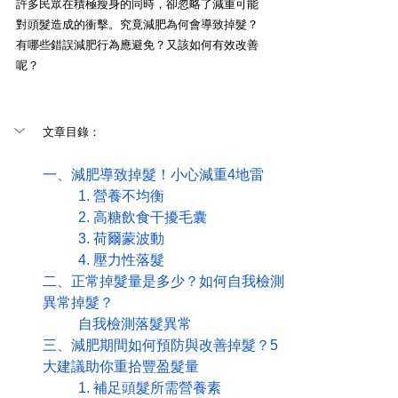
許多民眾在積極瘦身的同時，卻忽略了減重可能
對頭髮造成的衝擊。究竟減肥為何會導致掉髮？
有哪些錯誤減肥行為應避免？又該如何有效改善
呢？
文章目錄：
一、減肥導致掉髮！小心減重4地雷
	1. 營養不均衡
	2. 高糖飲食干擾毛囊
	3. 荷爾蒙波動
	4. 壓力性落髮
二、正常掉髮量是多少？如何自我檢測
異常掉髮？
	自我檢測落髮異常
三、減肥期間如何預防與改善掉髮？5
大建議助你重拾豐盈髮量
	1. 補足頭髮所需營養素