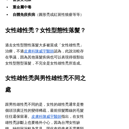
重金屬中毒
自體免疫疾病
（圓形禿或紅斑性狼瘡等等）
女性雄性禿？女性型態性落髮？
過去女性型態性落髮大多被當成「女性雄性禿」
治療，不過
皮膚科陳威宇醫師
認為，此說法較存
在爭議，因為其他落髮疾病也可以表現得很類似
女性型態型落髮，不完全是女性雄性禿所造成。
女性雄性禿與男性雄性禿不同之
處
跟男性雄性禿不同的是，女性的雄性禿通常是整
個頭頂廣泛性的變得稀疏，最前排髮際線的毛髮
往往還保留著。
皮膚科陳威宇醫師
指出，在女性
雄性禿診斷上也要格外小心，因為台灣女性缺
鐵、缺鋅狀況較為常見，因此有些患者不需要額