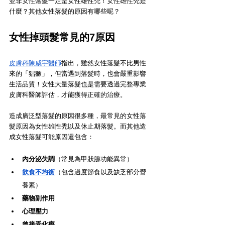
並非女性落髮一定是女性雄性禿！女性雄性禿是
什麼？其他女性落髮的原因有哪些呢？
女性掉頭髮常見的7原因
皮膚科陳威宇醫師
指出，雖然女性落髮不比男性
來的「猖獗」，但當遇到落髮時，也會嚴重影響
生活品質！女性大量落髮也是需要透過完整專業
皮膚科醫師評估，才能獲得正確的治療。
造成廣泛型落髮的原因很多種，最常見的女性落
髮原因為女性雄性禿以及休止期落髮。而其他造
成女性落髮可能原因還包含：
內分泌失調
（常見為甲狀腺功能異常）
飲食不均衡
（包含過度節食以及缺乏部分營
養素）
藥物副作用
心理壓力
曾接受化療