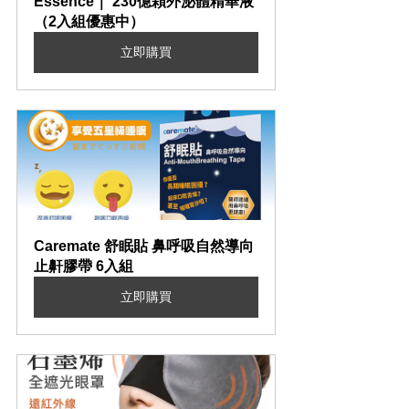
Essence｜ 230億顆外泌體精華液
（2入組優惠中）
立即購買
Caremate 舒眠貼 鼻呼吸自然導向 
止鼾膠帶 6入組
立即購買