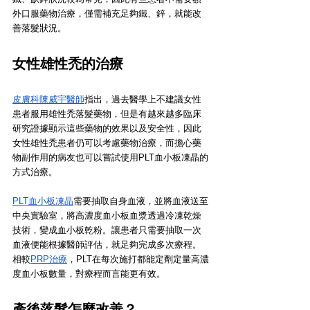
外口服藥物治療，僅需補充足夠鐵、鋅，就能改
善落髮狀況。
女性雄性禿的治療
皮膚科陳威宇醫師
指出，過去醫學上不建議女性
患者服用雄性禿落髮藥物，但是有越來越多臨床
研究證據顯示這些藥物的效果以及安全性，因此
女性雄性禿患者仍可以考慮藥物治療，而擔心藥
物副作用的病友也可以嘗試使用PLT血小板凍晶的
方式治療。
PLT血小板凍晶
需要抽取自身血液，並將血液送至
中央實驗室，將高濃度血小板血漿透過冷凍乾燥
技術，變成血小板乾粉。讓患者只需要抽取一次
血液便能根據醫師評估，就足夠完成多次療程。
相較
PRP治療
，PLT在每次施打都能定劑定量高濃
度血小板數量，對療程而言能更有效。
產後落髮怎麼改善？