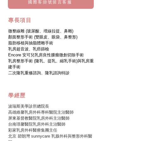
國際客掛號留言客服
專長項目
微整線雕 (玻尿酸、埋線拉提、鼻雕)
顏面整形手術 (雙眼皮、眼袋、鼻整形)
脂肪移植與抽脂體雕手術
乳房超音波、乳癌篩檢
Encore 安可兒乳房良性腫瘤微創切除手術
乳房整形手術 (隆乳、提乳、縮乳手術)與乳房重
建手術
二次隆乳重修諮詢、​隆乳諮詢特診
學經歷
波瑞斯美學診所總院長
高雄維馨乳房外科專科醫院主治醫師
屏東基督教醫院乳房外科主治醫師
台南璟馨醫院乳房外科主治醫師
彩家乳房外科醫療集團主任
北京 碧朗灣 sunnycare 乳腺外科與整形外科醫