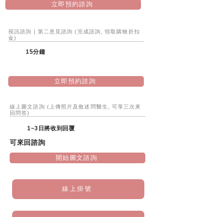
立即預約諮詢
視訊諮詢 | 第二意見諮詢 (完成諮詢, 領取購物折扣
金)
15分鐘
立即預約諮詢
​線上圖文諮詢 (上傳照片及敘述問醫生, 可享三次來
回問答)
1~3日將收到回覆
可來回諮詢
開始圖文諮詢
線上掛號