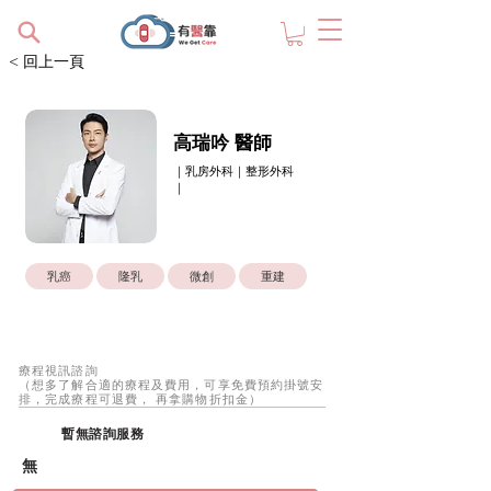
< 回上一頁
高瑞吟 醫師
｜乳房外科｜整形外科
｜
乳癌
隆乳
微創
重建
療程視訊諮詢
（想多了解合適的療程及費用，可享免費預約掛號安
排，完成療程可退費， 再拿購物折扣金）
暫無諮詢服務
無