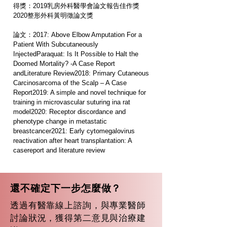
得獎：2019乳房外科醫學會論文報告佳作獎
2020整形外科黃明徵論文獎
論文：2017: Above Elbow Amputation For a 
Patient With Subcutaneously 
InjectedParaquat: Is It Possible to Halt the 
Doomed Mortality? -A Case Report 
andLiterature Review2018: Primary Cutaneous 
Carcinosarcoma of the Scalp – A Case 
Report2019: A simple and novel technique for 
training in microvascular suturing ina rat 
model2020: Receptor discordance and 
phenotype change in metastatic 
breastcancer2021: Early cytomegalovirus 
reactivation after heart transplantation: A 
casereport and literature review
還不確定下一步怎麼做？
透過有醫靠線上諮詢，與專業醫師
討論狀況，獲得第二意見與治療建