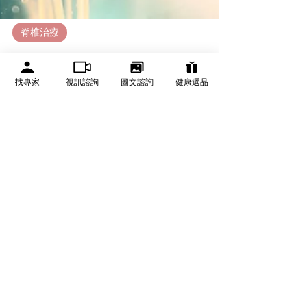
找專家
視訊諮詢
圖文諮詢
健康選品
脊椎治療
方鵬翔醫師專欄／幹細胞治療脊髓損
傷有望？方鵬翔醫師：幹細胞治療的
希望與發展
在傳統的脊髓損傷治療觀念中，國際醫學界普遍認為應在
「黃金90天」內進行再生治療，以提高復原機率。然而，神
經外科方鵬翔醫師指出，理想情況下，患者應該在手術的第
一時間內即介入再生醫學，最大程度減少神經損傷，並促進
神經修復。不過，目前再生治療在實務應用上仍面臨諸多挑
戰，包括法規、成本。