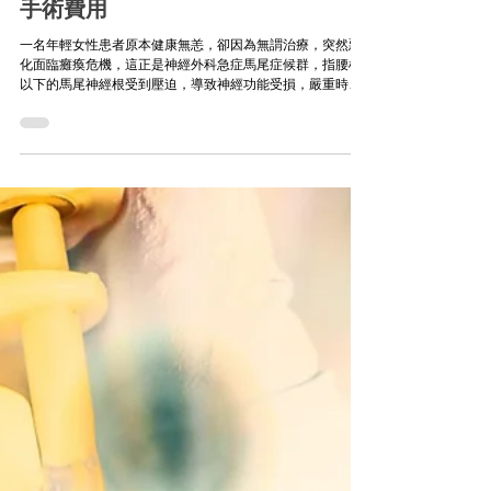
方鵬翔醫師專欄／延誤治療險癱瘓！
神經外科醫師解析「馬尾症候群」與
手術費用
一名年輕女性患者原本健康無恙，卻因為無謂治療，突然惡
化面臨癱瘓危機，這正是神經外科急症馬尾症候群，指腰椎
以下的馬尾神經根受到壓迫，導致神經功能受損，嚴重時可
能引發下肢癱瘓、膀胱與腸道功能喪失等不可逆傷害。員郭
醫院神經外科方鵬翔醫師指出，這名患者在接受手術治療
後，順利恢復行動能力。