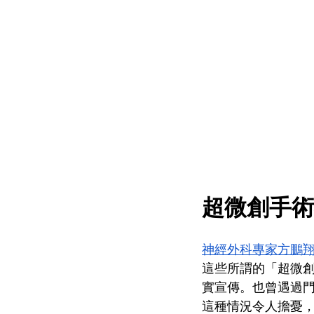
超微創手術
神經外科專家方鵬
這些所謂的「超微
實宣傳。也曾遇過
這種情況令人擔憂