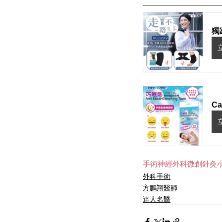
獨
C
手術
神經外科
微創
針灸
外科手術
方鵬翔醫師
達人名醫