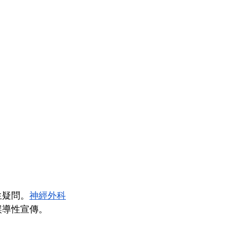
生疑問。
神經外科
誤導性宣傳。