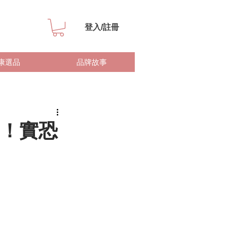
登入/註冊
康選品
品牌故事
！實恐