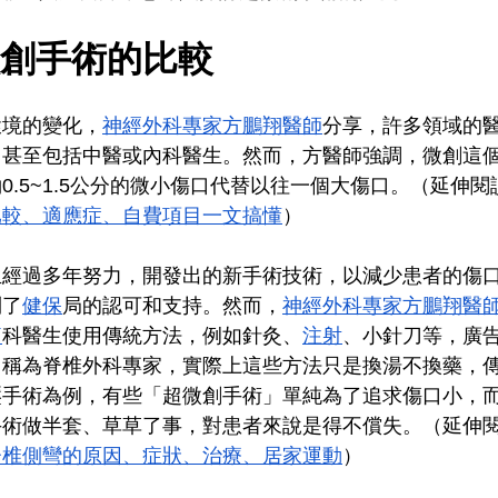
創手術的比較
環境的變化，
神經外科專家方鵬翔醫師
分享，許多領域的
，甚至包括中醫或內科醫生。然而，方醫師強調，微創這
0.5~1.5公分的微小傷口代替以往一個大傷口。（延伸閱
比較、適應症、自費項目一文搞懂
）
生經過多年努力，開發出的新手術技術，以減少患者的傷
到了
健保
局的認可和支持。然而，
神經外科專家方鵬翔醫
痛
科醫生使用傳統方法，例如針灸、
注射
、小針刀等，廣
自稱為脊椎外科專家，實際上這些方法只是換湯不換藥，
壓手術為例，有些「超微創手術」單純為了追求傷口小，
手術做半套、草草了事，對患者來說是得不償失。（延伸
脊椎側彎的原因、症狀、治療、居家運動
）