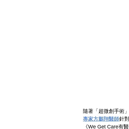
隨著「超微創手術
專家方鵬翔醫師
針
《We Get Ca