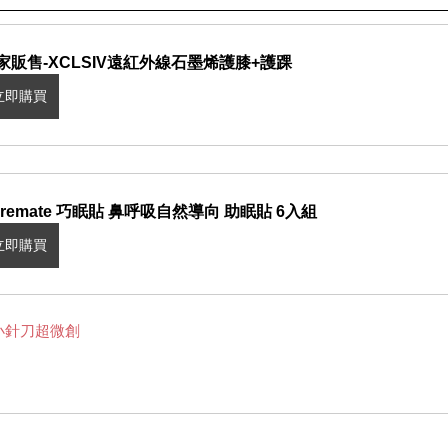
家販售-XCLSIV遠紅外線石墨烯護膝+護踝
立即購買
aremate 巧眠貼 鼻呼吸自然導向 助眠貼 6入組
立即購買
小針刀
超微創