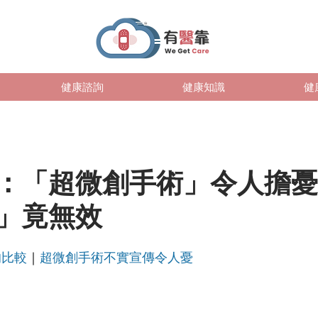
健康諮詢
健康知識
健
：「超微創手術」令人擔憂
」竟無效
的比較
｜
超微創手術不實宣傳令人憂