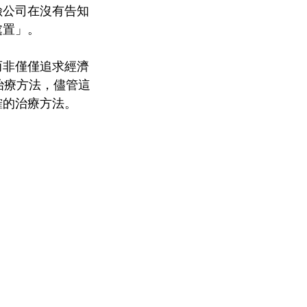
險公司在沒有告知
處置」。
而非僅僅追求經濟
治療方法，儘管這
確的治療方法。