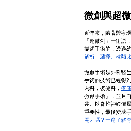
微創與超微
近年來，隨著醫療
「超微創」一術語
描述手術的，透過約
解析：選擇、種類
微創手術是外科醫
手術的技術已經得
內科，復健科，
疼
微創手術」，並且
裝。以脊椎神經減
重要性，最後變成
開刀嗎？一篇了解