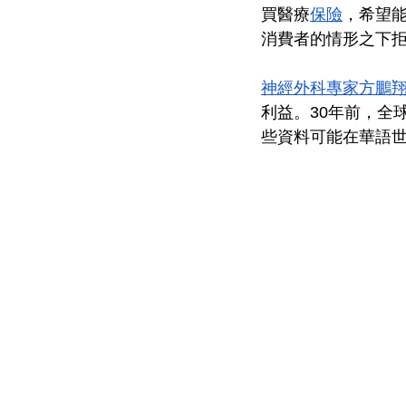
買醫療
保險
，希望
消費者的情形之下
神經外科專家方鵬
利益。30年前，全
些資料可能在華語