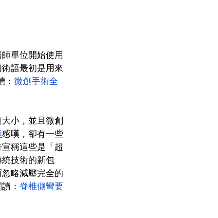
醫師單位開始使用
個術語最初是用來
讀：
微創手術全
口大小，並且微創
師
感嘆，卻有一些
告宣稱這些是「超
傳統技術的新包
而忽略減壓完全的
閱讀：
脊椎側彎要