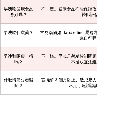
早洩吃健康食品
不一定。健康食品不能保證改善早洩，若持續發生
會好嗎？
醫師評估。
早洩吃什麼藥？
常見藥物如 dapoxetine 屬處方藥，需由醫師評估
議自行購買。
早洩和陽痿一樣
不一樣。早洩是射精控制問題，陽痿是不易勃起、
嗎？
不足或無法維持勃起。
什麼情況要看醫
若持續 3 個月以上、造成壓力、伴侶不滿，或合併
師？
不足，建議諮詢泌尿科。