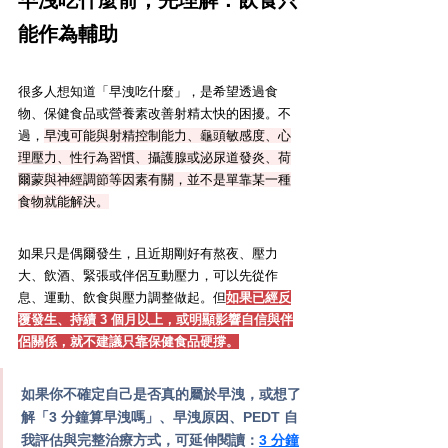
能作為輔助
很多人想知道「早洩吃什麼」，是希望透過食
物、保健食品或營養素改善射精太快的困擾。不
過，
早洩可能與射精控制能力、龜頭敏感度、心
理壓力、性行為習慣、攝護腺或泌尿道發炎、荷
爾蒙與神經調節等因素有關，並不是單靠某一種
食物就能解決。
如果只是偶爾發生，且近期剛好有熬夜、壓力
大、飲酒、緊張或伴侶互動壓力，可以先從作
息、運動、飲食與壓力調整做起。但
如果已經反
覆發生、持續 3 個月以上，或明顯影響自信與伴
侶關係，就不建議只靠保健食品硬撐。
如果你不確定自己是否真的屬於早洩，或想了
解「3 分鐘算早洩嗎」、早洩原因、PEDT 自
我評估與完整治療方式，可延伸閱讀：
3 分鐘