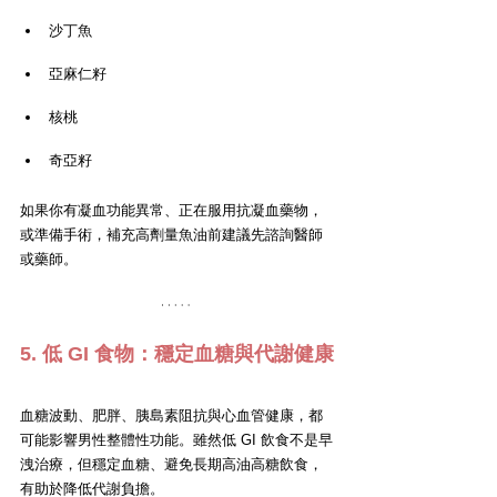
沙丁魚
亞麻仁籽
核桃
奇亞籽
如果你有凝血功能異常、正在服用抗凝血藥物，
或準備手術，補充高劑量魚油前建議先諮詢醫師
或藥師。
5. 低 GI 食物：穩定血糖與代謝健康
血糖波動、肥胖、胰島素阻抗與心血管健康，都
可能影響男性整體性功能。雖然低 GI 飲食不是早
洩治療，但穩定血糖、避免長期高油高糖飲食，
有助於降低代謝負擔。