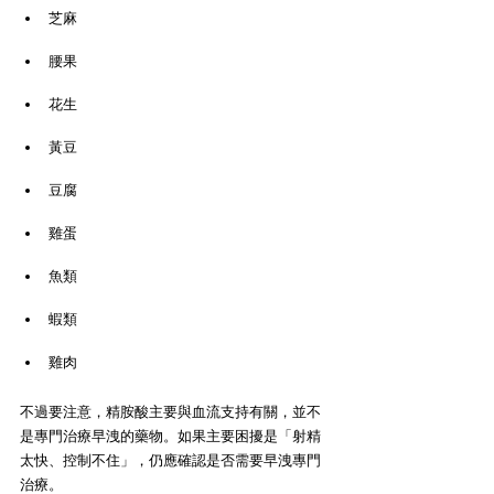
芝麻
腰果
花生
黃豆
豆腐
雞蛋
魚類
蝦類
雞肉
不過要注意，精胺酸主要與血流支持有關，並不
是專門治療早洩的藥物。如果主要困擾是「射精
太快、控制不住」，仍應確認是否需要早洩專門
治療。