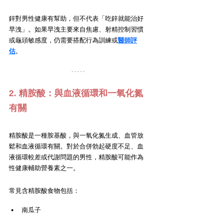
鋅對男性健康有幫助，但不代表「吃鋅就能治好
早洩」。如果早洩主要來自焦慮、射精控制習慣
或龜頭敏感度，仍需要搭配行為訓練或
醫師評
估
。
2. 精胺酸：與血液循環和一氧化氮
有關
精胺酸是一種胺基酸，與一氧化氮生成、血管放
鬆和血液循環有關。對於合併勃起硬度不足、血
液循環較差或代謝問題的男性，精胺酸可能作為
性健康輔助營養素之一。
常見含精胺酸食物包括：
南瓜子