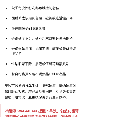
幾乎每次性行為都難以控制射精
因射精太快感到焦慮、挫折或逃避性行為
伴侶關係受到明顯影響
合併硬度不足、硬不起來或勃起無法維持
合併會陰疼痛、排尿不適、頻尿或疑似攝護
腺問題
性慾明顯下降、疲倦或懷疑荷爾蒙異常
曾自行購買來路不明藥品或延時產品
早洩可以透過行為訓練、局部治療、藥物治療與
醫師評估改善。若已經反覆困擾，及早尋求專業
協助，通常比一直更換保健食品更有效率。
有醫靠 WeGetCare
 提醒：早洩、勃起功能障
礙與男性健康問題常常互相影響，但治療方向