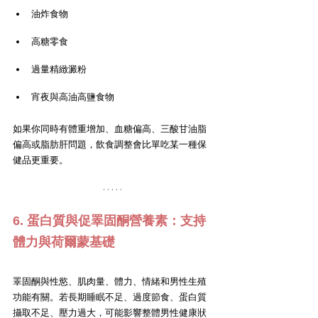
油炸食物
高糖零食
過量精緻澱粉
宵夜與高油高鹽食物
如果你同時有體重增加、血糖偏高、三酸甘油脂
偏高或脂肪肝問題，飲食調整會比單吃某一種保
健品更重要。
6. 蛋白質與促睪固酮營養素：支持
體力與荷爾蒙基礎
睪固酮與性慾、肌肉量、體力、情緒和男性生殖
功能有關。若長期睡眠不足、過度節食、蛋白質
攝取不足、壓力過大，可能影響整體男性健康狀