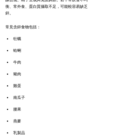
衡、常外食、蛋白質攝取不足，可能較容易缺乏
鋅。
常見含鋅食物包括：
牡蠣
蛤蜊
牛肉
豬肉
雞蛋
南瓜子
腰果
燕麥
乳製品