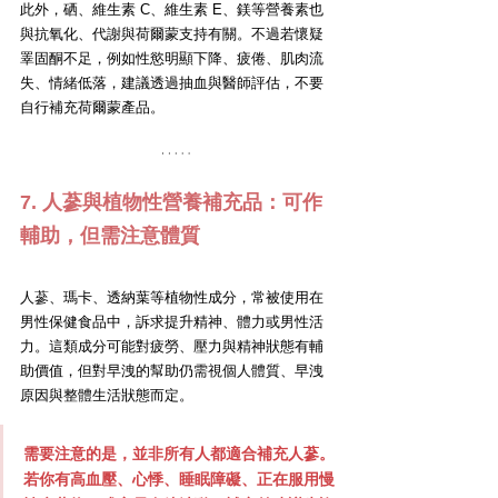
此外，硒、維生素 C、維生素 E、鎂等營養素也
與抗氧化、代謝與荷爾蒙支持有關。不過若懷疑
睪固酮不足，例如性慾明顯下降、疲倦、肌肉流
失、情緒低落，建議透過抽血與醫師評估，不要
自行補充荷爾蒙產品。
7. 人蔘與植物性營養補充品：可作
輔助，但需注意體質
人蔘、瑪卡、透納葉等植物性成分，常被使用在
男性保健食品中，訴求提升精神、體力或男性活
力。這類成分可能對疲勞、壓力與精神狀態有輔
助價值，但對早洩的幫助仍需視個人體質、早洩
原因與整體生活狀態而定。
需要注意的是，並非所有人都適合補充人蔘。
若你有高血壓、心悸、睡眠障礙、正在服用慢