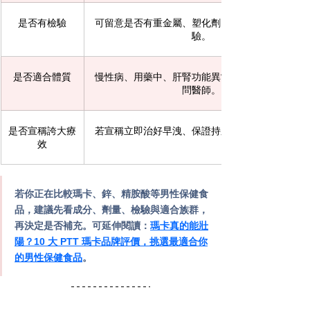
是否有檢驗
可留意是否有重金屬、塑化劑、微生物等第三方檢
驗。
是否適合體質
慢性病、用藥中、肝腎功能異常者，補充前應先詢
問醫師。
是否宣稱誇大療
若宣稱立即治好早洩、保證持久，建議提高警覺。
效
若你正在比較瑪卡、鋅、精胺酸等男性保健食
品，建議先看成分、劑量、檢驗與適合族群，
再決定是否補充。可延伸閱讀：
瑪卡真的能壯
陽？10 大 PTT 瑪卡品牌評價，挑選最適合你
的男性保健食品
。