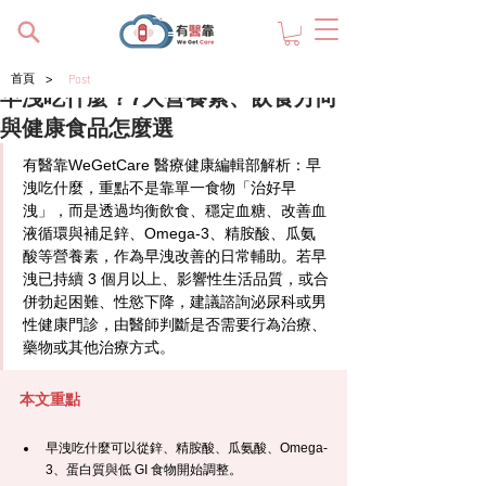
>
首頁
Post
早洩吃什麼？7大營養素、飲食方向
與健康食品怎麼選
有醫靠WeGetCare
 醫療健康編輯部解析：早
洩吃什麼，重點不是靠單一食物「治好早
洩」，而是透過均衡飲食、穩定血糖、改善血
液循環與補足鋅、Omega-3、精胺酸、瓜氨
酸等營養素，作為早洩改善的日常輔助。若早
洩已持續 3 個月以上、影響性生活品質，或合
併勃起困難、性慾下降，建議諮詢泌尿科或男
性健康門診，由醫師判斷是否需要行為治療、
藥物或其他治療方式。
本文重點
早洩吃什麼可以從鋅、精胺酸、瓜氨酸、Omega-
3、蛋白質與低 GI 食物開始調整。