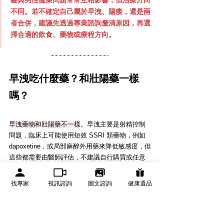
不同。若不確定自己屬於早洩、陽痿，還是兩
者合併，建議先透過專業諮詢釐清原因，再選
擇合適的飲食、藥物或療程方向。
早洩吃什麼藥？和壯陽藥一樣
嗎？
早洩藥物和壯陽藥不一樣
。早洩主要是射精控制
問題，臨床上可能使用短效 SSRI 類藥物，例如 
dapoxetine，或局部麻醉外用藥來降低敏感度，但
這些都需要由醫師評估，不建議自行購買或任意
使用。
找專家
視訊諮詢
圖文諮詢
健康選品
壯陽藥如犀利士、威爾剛、樂威壯，主要用於改
善勃起功能障礙，也就是幫助陰莖充血、提升硬
度與維持勃起，並不是專門延長射精時間的藥