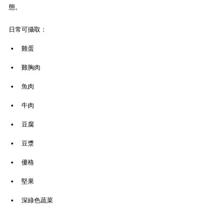
態。
日常可攝取：
雞蛋
雞胸肉
魚肉
牛肉
豆腐
豆漿
優格
堅果
深綠色蔬菜