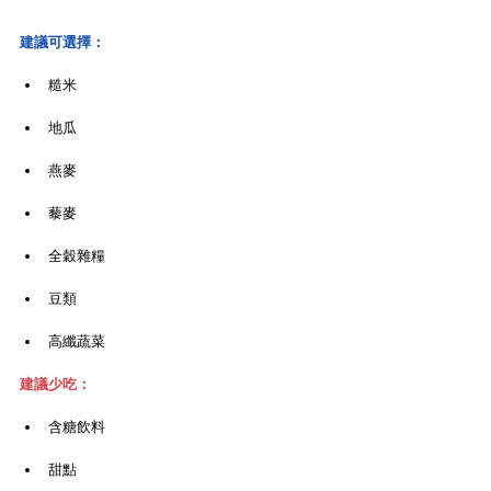
建議可選擇：
糙米
地瓜
燕麥
藜麥
全穀雜糧
豆類
高纖蔬菜
建議少吃：
含糖飲料
甜點