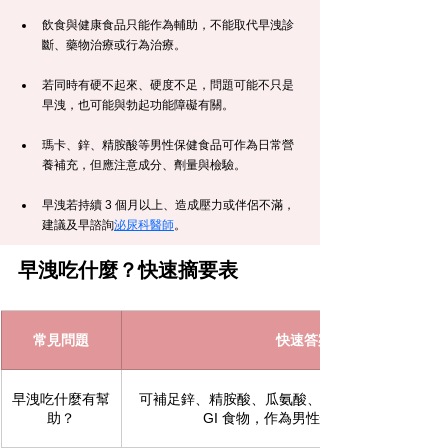
飲食與健康食品只能作為輔助，不能取代早洩診
斷、藥物治療或行為治療。
若同時有硬不起來、硬度不足，問題可能不只是
早洩，也可能與勃起功能障礙有關。
瑪卡、鋅、精胺酸等男性保健食品可作為日常營
養補充，但應注意成分、劑量與檢驗。
早洩若持續 3 個月以上、造成壓力或伴侶不滿，
建議及早諮詢
泌尿科醫師
。
早洩吃什麼？快速摘要表
常見問題
快速答案
早洩吃什麼有幫
可補足鋅、精胺酸、瓜氨酸、Omega-3、蛋白質與
助？
GI 食物，作為男性性健康輔助。