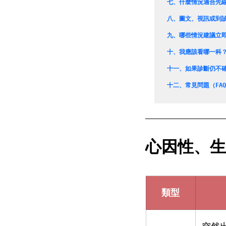
七、
什麼情況適合先
八、
圖文、視訊或到
九、
哪些情況建議立
十、
我應該看哪一科
十一、
如果診斷仍不
十二、
常見問題（FA
心因性、生
類型