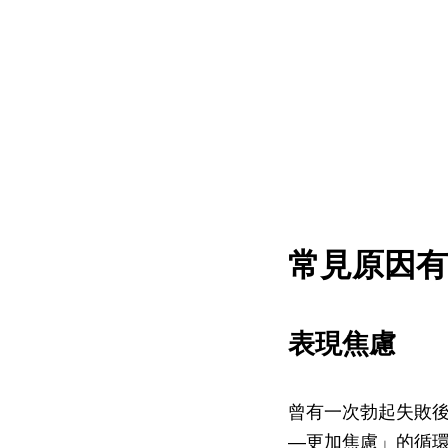
常見原因有
表現焦慮
曾有一次勃起失敗
—更加焦慮」的循