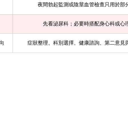
夜間勃起監測或陰莖血管檢查只用於部
先看泌尿科；必要時搭配身心科或心
向
症狀整理、科別選擇、健康諮詢、第二意見