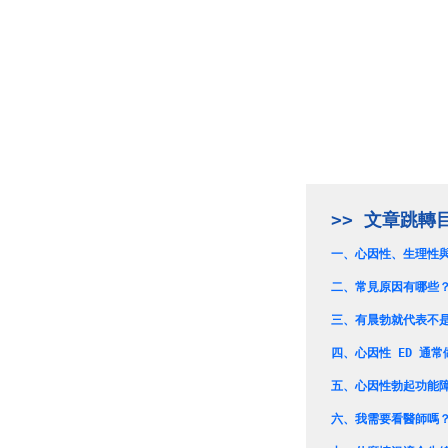
一、
心因性、生理性與
二、
常見原因有哪些
三、
有晨勃就代表不
四、
心因性 ED 通
五、
心因性勃起功能
六、
我需要看醫師嗎