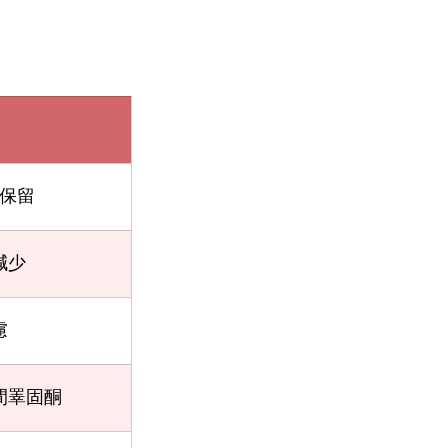
保留
減少
慮
間睪固酮