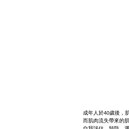
成年人於40歲後，
而肌肉流失帶來的肌少
自我評估、預防、