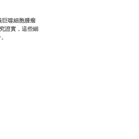
核巨噬細胞腫瘤
研究證實，這些細
一。