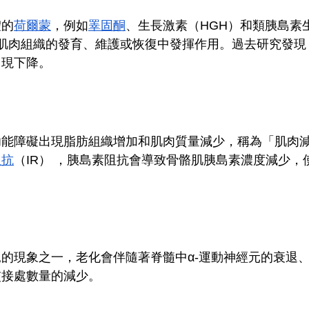
體的
荷爾蒙
，例如
睪固酮
、生長激素（HGH）和類胰島素生長
體肌肉組織的發育、維護或恢復中發揮作用。過去研究發現
出現下降。
功能障礙出現脂肪組織增加和肌肉質量減少，稱為「肌肉
阻抗
（IR） ，胰島素阻抗會導致骨骼肌胰島素濃度減少，
。
的現象之一，老化會伴隨著脊髓中α-運動神經元的衰退
交接處數量的減少。