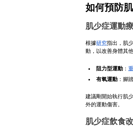
如何預防肌
肌少症運動
根據
研究
指出，肌
動，以改善身體其
阻力型運動
：
有氧運動
：腳
建議剛開始執行肌
外的運動傷害。
肌少症飲食