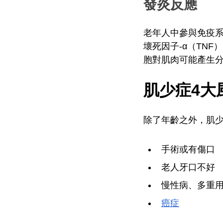
發炎反應
老年人中參與免疫系
壞死因子-α（TNF
胞對肌肉可能產生
肌少症4大
除了年齡之外，肌
手術或有傷口
老人牙口不好
慢性病、多重
癌症