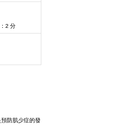
：2 分
是預防肌少症的發