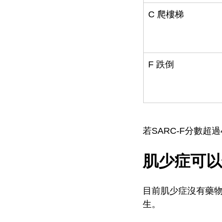
C 爬樓梯
F 跌倒
若SARC-F分數超
肌少症可以
目前肌少症沒有藥
生。