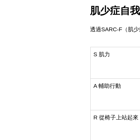
肌少症自我
透過SARC-F（
S 肌力
A 輔助行動
R 從椅子上站起來