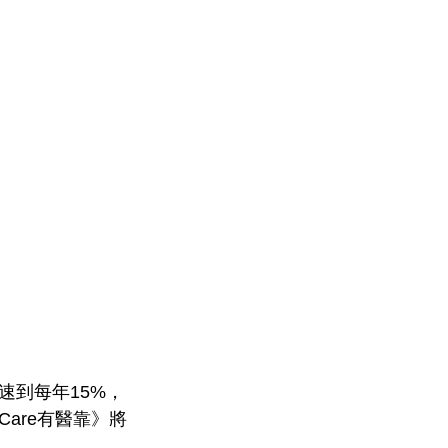
速到每年15%，
are有醫靠》將