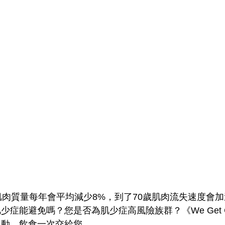
肌肉質量每年會平均減少8%，到了70歲肌肉流失速度會加
症能避免嗎？您是否為肌少症高風險族群？《We Get C
運動、飲食一次交給您。