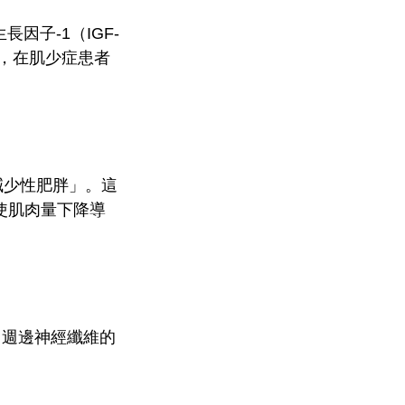
因子-1（IGF-
，在肌少症患者
減少性肥胖」。這
使肌肉量下降導
、週邊神經纖維的