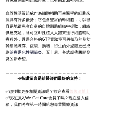
於免疫調節和組織再生，也有助於減輕炎症。
血管性基質組成作為細胞輔助再生醫學的細胞來
源具有許多優勢；它包含豐富的幹細胞，可以很
容易地從患者自身的自體脂肪組織中提取，組織
供應充足，除可立即性植入人體來進行細胞輔助
療程外，透過合格的GTP實驗室可將抽取的脂肪
幹細胞凍存、複製、擴增，衍生的外泌體更已成
為
治療退化性關節炎
、五十肩、各式韌帶肌腱發
炎的新希望。
＿＿＿＿＿＿＿＿＿＿＿＿＿＿＿＿＿＿＿＿＿
＿＿＿＿＿＿＿＿＿＿＿＿＿＿＿＿＿＿＿＿
📣按讚留言是給醫師們最好的支持！
✅想獲取更多相關資訊嗎？歡迎查看
曾煥清博士
✅現在加入We Get Care會員了嗎？現在登入信
箱，我們將在第一時間給您專業醫療資訊