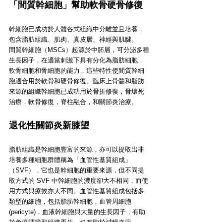
「間質幹細胞」幫助軟骨硬骨修復
幹細胞已成功於人體各式組織中分離並且培養，
包含脂肪組織、肌肉、真皮層、神經與肌腱。
間質幹細胞（MSCs）起源於中胚層，可分泌多種
生長因子，在適當刺激下具有分化為脂肪細胞，
軟骨細胞和骨細胞的能力，這些特性使間質幹細
胞適合用於軟骨和硬骨修復。臨床上骨髓和脂肪
來源的組織幹細胞已成功用於骨折修復，骨壞死
治療，軟骨修復，脊柱融合，和關節炎治療。
退化性關節炎新膝望
脂肪組織是幹細胞豐富的來源，亦可以提取出非
培養多種細胞群體稱為「血管性基質組成」
（SVF），它也是幹細胞的重要來源，但不同提
取方式的 SVF 中幹細胞的濃度卻大不相同，而使
用方式與療效亦大不同。血管性基質組成包括多
類型的細胞，包括脂肪幹細胞，血管周細胞
(pericyte)，血液幹細胞與大量的生長因子，有助