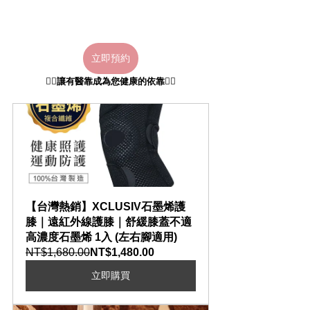
立即預約
👩‍⚕️讓有醫靠成為您健康的依靠👨‍⚕️
【台灣熱銷】XCLUSIV石墨烯護
膝｜遠紅外線護膝｜舒緩膝蓋不適 
高濃度石墨烯 1入 (左右腳適用)
NT$1,680.00
NT$1,480.00
立即購買