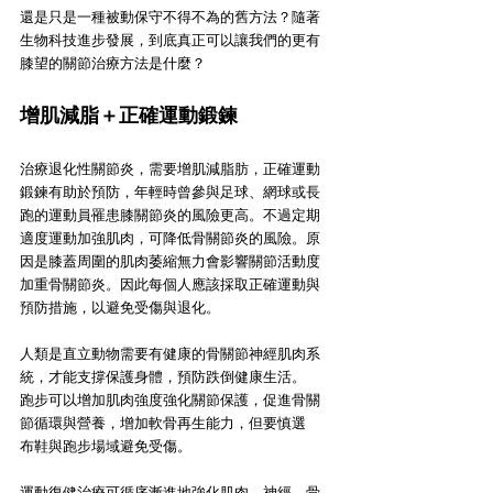
還是只是一種被動保守不得不為的舊方法？隨著
生物科技進步發展，到底真正可以讓我們的更有
膝望的關節治療方法是什麼？
增肌減脂＋正確運動鍛鍊
治療退化性關節炎，需要增肌減脂肪，正確運動
鍛鍊有助於預防，年輕時曾參與足球、網球或長
跑的運動員罹患膝關節炎的風險更高。不過定期
適度運動加強肌肉，可降低骨關節炎的風險。原
因是膝蓋周圍的肌肉萎縮無力會影響關節活動度
加重骨關節炎。因此每個人應該採取正確運動與
預防措施，以避免受傷與退化。
人類是直立動物需要有健康的骨關節神經肌肉系
統，才能支撐保護身體，預防跌倒健康生活。
跑步可以增加肌肉強度強化關節保護，促進骨關
節循環與營養，增加軟骨再生能力，但要慎選
布鞋與跑步場域避免受傷。
運動復健治療可循序漸進地強化肌肉、神經、骨