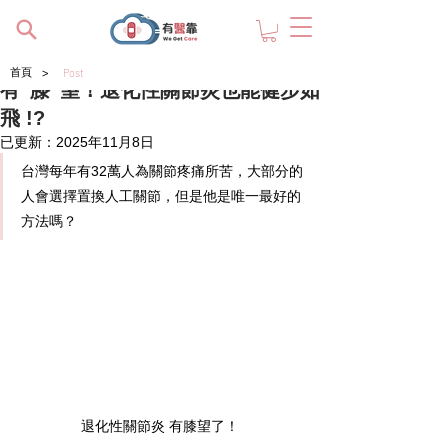
>
首頁
Post
有”膝”望！退化性關節炎也能健步如
飛 !?
已更新：
2025年11月8日
台灣每年有32萬人為關節疼痛所苦，大部分的
人會選擇置換人工關節，但是他是唯一最好的
方法嗎？
退化性關節炎 有膝望了！