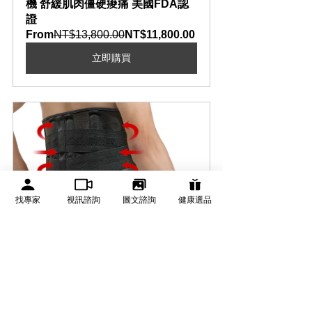
機 舒緩肌肉僵硬痠痛 美國FDA認
證
From
NT$13,800.00
NT$11,800.00
立即購買
找專家
視訊諮詢
圖文諮詢
健康選品
【有醫靠獨家精選】XCLUSIV 遠
紅外線 石墨烯護腰 石墨烯能量護
腰 活絡循環護腰
NT$4,580.00
NT$3,500.00
立即購買