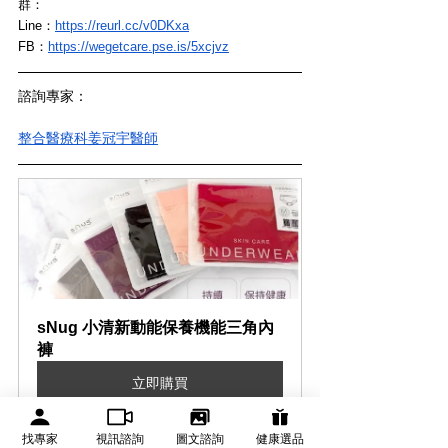
群：
Line：
https://reurl.cc/v0DKxa
FB：
https://wegetcare.pse.is/5xcjvz
諮詢專家：
整合醫療科姜冠宇醫師
sNug 小清新動能保養機能三角內
褲
立即購買
找專家
視訊諮詢
圖文諮詢
健康選品