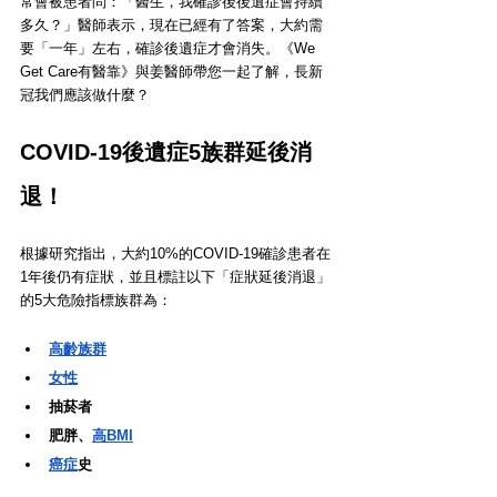
常會被患者問：「醫生，我確診後後遺症會持續
多久？」醫師表示，現在已經有了答案，大約需
要「一年」左右，確診後遺症才會消失。《We 
Get Care有醫靠》與姜醫師帶您一起了解，長新
冠我們應該做什麼？
COVID-19後遺症5族群延後消
退！
根據研究指出，大約10%的COVID-19確診患者在
1年後仍有症狀，並且標註以下「症狀延後消退」
的5大危險指標族群為：
高齡族群
女性
抽菸者
肥胖、
高BMI
癌症
史