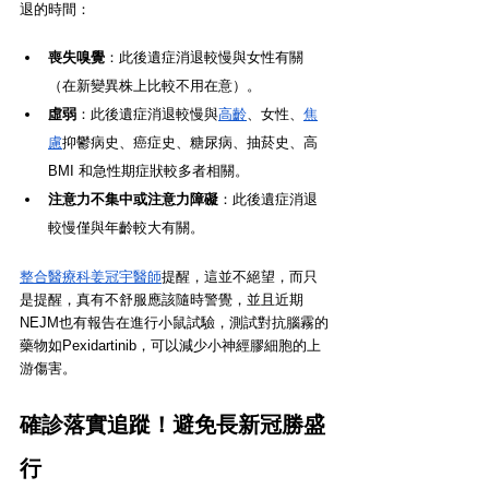
退的時間：
喪失嗅覺
：此後遺症消退較慢與女性有關
（在新變異株上比較不用在意）。
虛弱
：此後遺症消退較慢與
高齡
、女性、
焦
慮
抑鬱病史、癌症史、糖尿病、抽菸史、高 
BMI 和急性期症狀較多者相關。
注意力不集中或注意力障礙
：此後遺症消退
較慢僅與年齡較大有關。
整合醫療科姜冠宇醫師
提醒，這並不絕望，而只
是提醒，真有不舒服應該隨時警覺，並且近期
NEJM也有報告在進行小鼠試驗，測試對抗腦霧的
藥物如Pexidartinib，可以減少小神經膠細胞的上
游傷害。
確診落實追蹤！避免長新冠勝盛
行