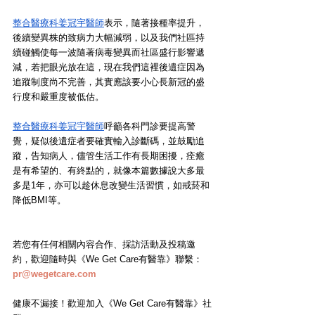
整合醫療科姜冠宇醫師
表示，隨著接種率提升，
後續變異株的致病力大幅減弱，以及我們社區持
續碰觸使每一波隨著病毒變異而社區盛行影響遞
減，若把眼光放在這，現在我們這裡後遺症因為
追蹤制度尚不完善，其實應該要小心長新冠的盛
行度和嚴重度被低估。
整合醫療科姜冠宇醫師
呼籲各科門診要提高警
覺，疑似後遺症者要確實輸入診斷碼，並鼓勵追
蹤，告知病人，儘管生活工作有長期困擾，痊癒
是有希望的、有終點的，就像本篇數據說大多最
多是1年，亦可以趁休息改變生活習慣，如戒菸和
降低BMI等。
若您有任何相關內容合作、採訪活動及投稿邀
約，歡迎隨時與《We Get Care有醫靠》聯繫： 
pr@wegetcare.com
健康不漏接！歡迎加入《We Get Care有醫靠》社