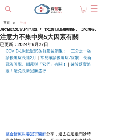
>
首頁
Post
康復後仍不適？長新冠腦霧、失眠、
注意力不集中與5大因素有關
已更新：
2024年6月27日
COVID-19後遺症5族群延後消退！
｜
三分之一確
診後遺症長達2月
｜
常見確診後遺症7症狀
｜
長新
冠
沒嗅覺、腦霧與「它們」有關！
｜
確診落實追
蹤！避免長新冠勝盛行
整合醫療科姜冠宇醫師
分享，過去在追蹤門診時