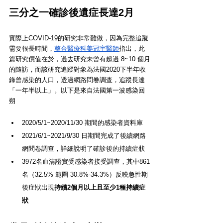
三分之一確診後遺症長達2月
實際上COVID-19的研究非常難做，因為完整追蹤
需要很長時間，
整合醫療科姜冠宇醫師
指出，此
篇研究價值在於，過去研究未曾有超過 8~10 個月
的隨訪，而該研究追蹤對象為法國2020下半年收
錄曾感染的人口，透過網路問卷調查，追蹤長達
「一年半以上」。以下是來自法國第一波感染回
朔
2020/5/1~2020/11/30 期間的感染者資料庫
2021/6/1~2021/9/30 日期間完成了後續網路
網問卷調查，詳細說明了確診後的持續症狀
3972名血清證實受感染者接受調查，其中861
名（32.5% 範圍 30.8%-34.3%）反映急性期
後症狀出現
持續2個月以上且至少1種持續症
狀