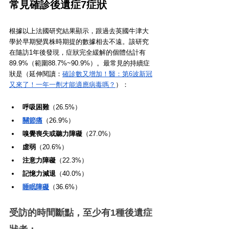
常見確診後遺症7症狀
根據以上法國研究結果顯示，跟過去英國牛津大
學於早期變異株時期提的數據相去不遠。該研究
在隨訪1年後發現，症狀完全緩解的個體估計有
89.9%（範圍88.7%~90.9%）。最常見的持續症
狀是（延伸閱讀：
確診數又增加！醫：第6波新冠
又來了！一年一劑才能適應病毒嗎？
）：
呼吸困難
（26.5%）
關節痛
（26.9%）
嗅覺喪失或聽力障礙
（27.0%）
虛弱
（20.6%）
注意力障礙
（22.3%）
記憶力減退
（40.0%）
睡眠障礙
（36.6%）
受訪的時間斷點，至少有1種後遺症