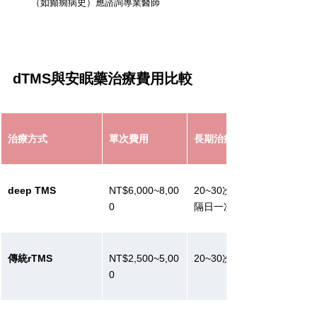
（如癲癇病史）應諮詢專業醫師
dTMS與安眠藥治療費用比較
治療方式
單次費用
長期治療建議
deep TMS
NT$6,000~8,00
20~30次（每日/
0
隔日一次）
傳統rTMS
NT$2,500~5,00
20~30次
0