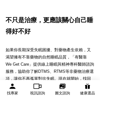
不只是治療，更應該關心自己睡
得好不好
如果你長期深受失眠困擾、對藥物產生依賴，又
渴望擁有不靠藥物的自然睡眠品質，「有醫靠 
We Get Care」提供線上睡眠與精神專科醫師諮詢
服務，協助你了解DTMS、RTMS等非藥物治療選
項，讓你不再孤單對抗失眠。現在就開始，找回
你應有的每一夜好眠。
找專家
視訊諮詢
圖文諮詢
健康選品
🤔 
不確定哪種療法適合自己？先在線上諮詢，再
決定。
在有醫靠平台進行線上評估，確認療程方向後協
助安排掛號。完成治療後，線上諮詢與掛號服務
費通通退還。