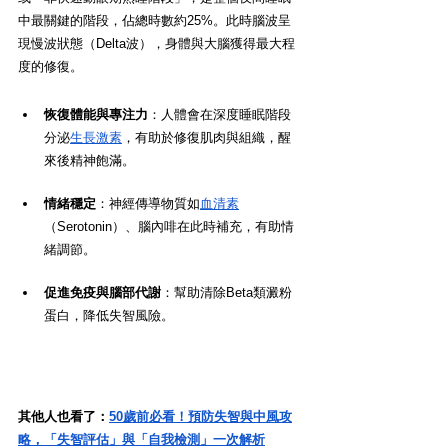
中最關鍵的階段，佔總時數約25%。此時腦波呈
現慢波狀態（Delta波），身體與大腦獲得最大程
度的修復。
恢復體能與專注力
：人體會在深度睡眠階段
分泌
生長激素
，有助於修復肌肉與組織，醒
來後精神飽滿。
情緒穩定
：神經傳導物質如
血清素
（Serotonin）、腦內啡在此時補充，有助情
緒調節。
促進免疫與腦部代謝
：幫助清除Beta類澱粉
蛋白，降低失智風險。
其他人也看了：
50歲前必看！預防失智與中風攻
略，「失智評估」與「自我檢測」一次解析