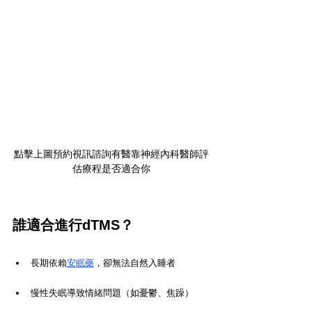
點擊上圖預約視訊諮詢有醫靠神經內科醫師評
估療程是否適合你
誰適合進行dTMS？
長期依賴
安眠藥
，卻無法自然入睡者
慢性失眠導致情緒問題（如憂鬱、焦躁）