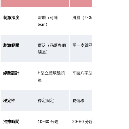
刺激深度
深層（可達
淺層（2~3cm）
6cm）
刺激範圍
廣泛（涵蓋多個
單一皮質區域
腦區）
線圈設計
H型立體環繞頭
平面八字型線圈
盔
穩定性
穩定固定
易偏移
治療時間
10~30 分鐘
20~60 分鐘