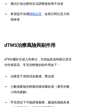
嘗試行為治療與生活調整後效果不佳者
希望提升深層
睡眠品質
、改善日間注意力與
情緒者
dTMS治療風險與副作用
dTMS屬於非侵入性療法，目前臨床資料顯示其安
全性相當高。常見但輕微的副作用如下：
治療當下局部頭皮麻感、壓迫感
少數個案報告輕微頭痛或暈眩感（通常於數
小時內緩解）
罕見情況下可能誘發癲癇，建議高風險患者