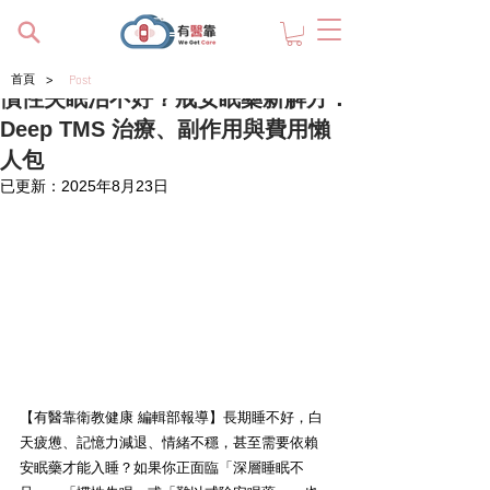
>
首頁
Post
慣性失眠治不好？戒安眠藥新解方：
Deep TMS 治療、副作用與費用懶
人包
已更新：
2025年8月23日
【有醫靠衛教健康 編輯部報導】長期睡不好，白
天疲憊、記憶力減退、情緒不穩，甚至需要依賴
安眠藥才能入睡？如果你正面臨「深層睡眠不