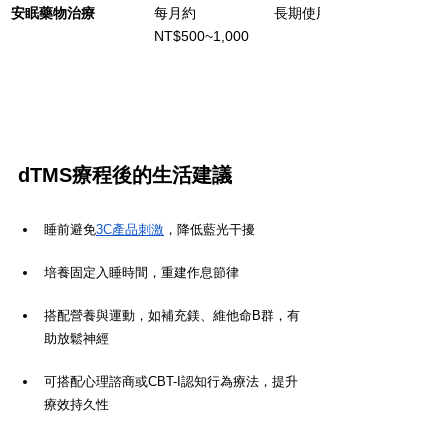
安眠藥物治療
每月約
長期使用
NT$500~1,000
dTMS療程後的生活建議
睡前避免
3C產品刺激
，降低藍光干擾
培養固定入睡時間，重建作息節律
搭配營養與運動，如補充鎂、維他命B群，有
助放鬆神經
可搭配心理諮商或CBT-I認知行為療法，提升
療效持久性