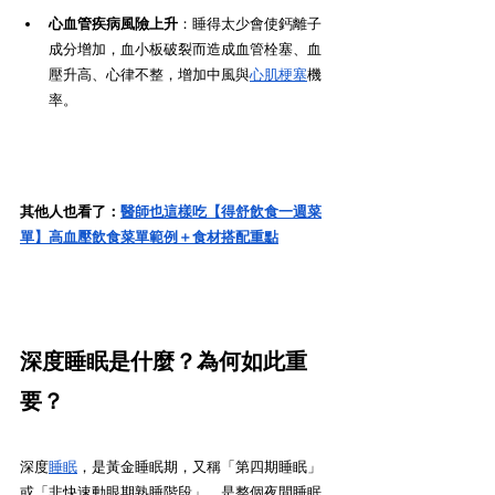
心血管疾病風險上升
：睡得太少會使鈣離子
成分增加，血小板破裂而造成血管栓塞、血
壓升高、心律不整，增加中風與
心肌梗塞
機
率。
其他人也看了：
醫師也這樣吃【得舒飲食一週菜
單】高血壓飲食菜單範例＋食材搭配重點
深度睡眠是什麼？為何如此重
要？
深度
睡眠
，是黃金睡眠期，又稱「第四期睡眠」
或「非快速動眼期熟睡階段」，是整個夜間睡眠