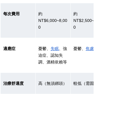
每次費用
約
約
NT$6,000~8,00
NT$2,500~5,00
0
0
適應症
憂鬱、
失眠
、強
憂鬱、
焦慮症
迫症、認知失
調、酒精依賴等
治療舒適度
高（無須綁頭）
較低（需固定）