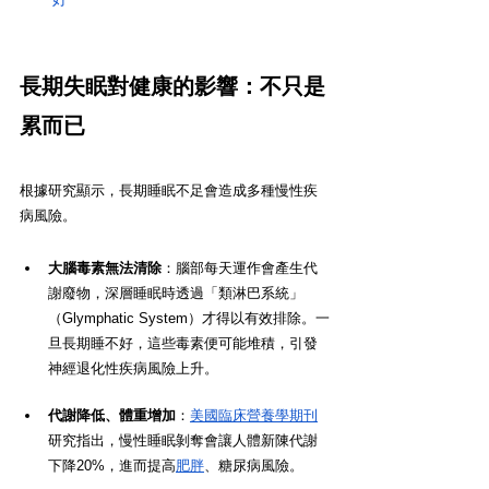
長期失眠對健康的影響：不只是
累而已
根據研究顯示，長期睡眠不足會造成多種慢性疾
病風險。
大腦毒素無法清除
：腦部每天運作會產生代
謝廢物，深層睡眠時透過「類淋巴系統」
（Glymphatic System）才得以有效排除。一
旦長期睡不好，這些毒素便可能堆積，引發
神經退化性疾病風險上升。
代謝降低、體重增加
：
美國臨床營養學期刊
研究指出，慢性睡眠剝奪會讓人體新陳代謝
下降20%，進而提高
肥胖
、糖尿病風險。