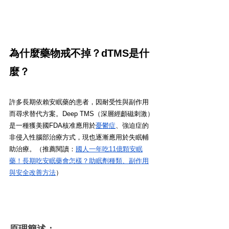
為什麼藥物戒不掉？dTMS是什
麼？
許多長期依賴安眠藥的患者，因耐受性與副作用
而尋求替代方案。Deep TMS（深層經顱磁刺激）
是一種獲美國FDA核准應用於
憂鬱症
、強迫症的
非侵入性腦部治療方式，現也逐漸應用於失眠輔
助治療。（推薦閱讀：
國人一年吃11億顆安眠
藥！長期吃安眠藥會怎樣？助眠劑種類、副作用
與安全改善方法
）
原理簡述：