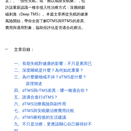
足」、「慣性失眠」或「難以戒除安眠藥」，也
許該重新認識一種非侵入性治療方式：深層經顱
磁刺激（Deep TMS）。本篇文章將從失眠的健康
風險開始，帶你全面了解DTMS與RTMS的差異、
費用與適用對象，協助你評估是否適合此療法。
文章目錄：
一、
長期失眠對健康的影響：不只是累而已
二、深度睡眠是什麼？為何如此重要？
三、為什麼藥物戒不掉？dTMS是什麼？
	原理簡述
四、dTMS與rTMS差異：哪一種適合你？
五、誰適合進行dTMS？
六、
dTMS治療風險與副作用
七、dTMS與安眠藥治療費用比較
八、dTMS療程後的生活建議
九、不只是治療，更應該關心自己睡得好不
好