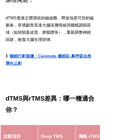
dTMS透過立體環狀的磁線圈，釋放強度可控的磁
脈衝，穿透顱骨直達大腦深層情緒與睡眠調節區
域（如前額葉皮質、胼胝體等），重新調整神經
回路，恢復大腦生理節律。
》
睡眠打鼾困擾：Caremate 優眠貼 鼻呼吸自然
導向止鼾
dTMS與rTMS差異：哪一種適合
你？
比較項目
Deep TMS
傳統 rTMS