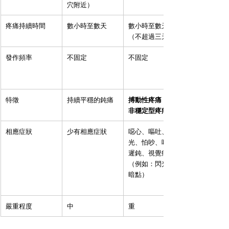
穴附近）
疼痛持續時間
數小時至數天
數小時至數天
（不超過三天）
發作頻率
不固定
不固定
特徵
持續平穩的鈍痛
搏動性疼痛，而
非穩定型疼痛
相應症狀
少有相應症狀
噁心、嘔吐、畏
光、怕吵、嗅覺
遲鈍、視覺症狀
（例如：閃光、
暗點）
嚴重程度
中
重