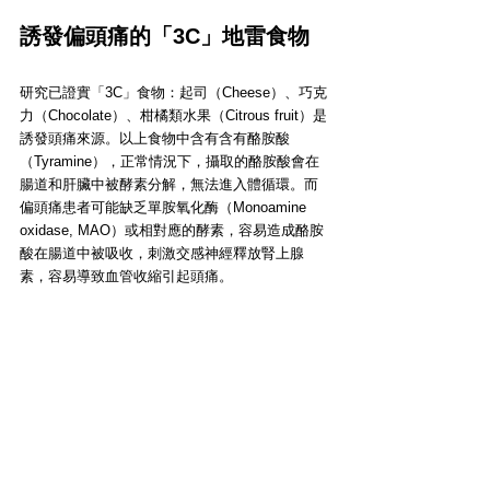
誘發偏頭痛的「3C」地雷食物
研究已證實「3C」食物：起司（Cheese）、巧克
力（Chocolate）、柑橘類水果（Citrous fruit）是
誘發頭痛來源。以上食物中含有含有酪胺酸
（Tyramine），正常情況下，攝取的酪胺酸會在
腸道和肝臟中被酵素分解，無法進入體循環。而
偏頭痛患者可能缺乏單胺氧化酶（Monoamine 
oxidase, MAO）或相對應的酵素，容易造成酪胺
酸在腸道中被吸收，刺激交感神經釋放腎上腺
素，容易導致血管收縮引起頭痛。