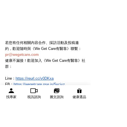
若您有任何相關內容合作、採訪活動及投稿邀
約，歡迎隨時與《We Get Care有醫靠》聯繫： 
pr@wegetcare.com
健康不漏接！歡迎加入《We Get Care有醫靠》社
群：
Line：
https://reurl.cc/v0DKxa
FB：
https://wegetcare.pse.is/5xcjvz
找專家
視訊諮詢
圖文諮詢
健康選品
資料來源：
台大醫院
台灣頭痛學會
The Clinical Journal of Pain