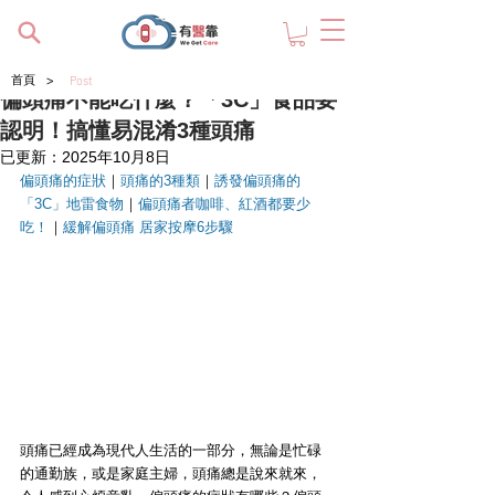
>
首頁
Post
偏頭痛不能吃什麼？「3C」食品要
認明！搞懂易混淆3種頭痛
已更新：
2025年10月8日
偏頭痛的症狀
｜
頭痛的3種類
｜
誘發偏頭痛的
「3C」地雷食物
｜
偏頭痛者咖啡、紅酒都要少
吃！
｜
緩解偏頭痛 居家按摩6步驟
頭痛已經成為現代人生活的一部分，無論是忙碌
的通勤族，或是家庭主婦，頭痛總是說來就來，