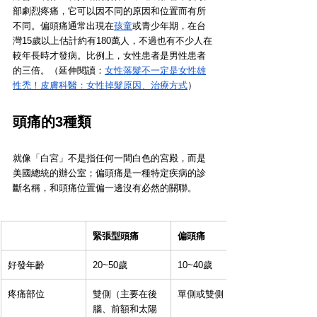
部劇烈疼痛，它可以因不同的原因和位置而有所
不同。偏頭痛通常出現在
孩童
或青少年期，在台
灣15歲以上估計約有180萬人，不過也有不少人在
較年長時才發病。比例上，女性患者是男性患者
的三倍。（延伸閱讀：
女性落髮不一定是女性雄
性禿！皮膚科醫：女性掉髮原因、治療方式
）
頭痛的3種類
就像「白宮」不是指任何一間白色的宮殿，而是
美國總統的辦公室；偏頭痛是一種特定疾病的診
斷名稱，和頭痛位置偏一邊沒有必然的關聯。
緊張型頭痛
偏頭痛
好發年齡
20~50歲
10~40歲
疼痛部位
雙側（主要在後
單側或雙側
腦、前額和太陽