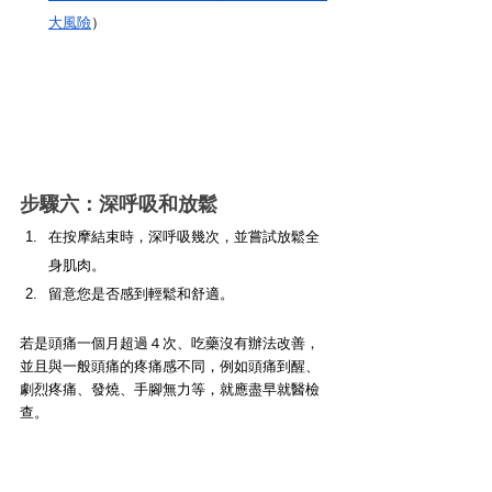
大風險
）
步驟六：深呼吸和放鬆
在按摩結束時，深呼吸幾次，並嘗試放鬆全
身肌肉。
留意您是否感到輕鬆和舒適。
若是頭痛一個月超過４次、吃藥沒有辦法改善，
並且與一般頭痛的疼痛感不同，例如頭痛到醒、
劇烈疼痛、發燒、手腳無力等，就應盡早就醫檢
查。