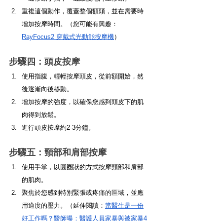
重複這個動作，覆蓋整個額頭，並在需要時
增加按摩時間。（您可能有興趣：
RayFocus2 穿戴式光動能按摩機
）
步驟四：頭皮按摩
使用指腹，輕輕按摩頭皮，從前額開始，然
後逐漸向後移動。
增加按摩的強度，以確保您感到頭皮下的肌
肉得到放鬆。
進行頭皮按摩約2-3分鐘。
步驟五：頸部和肩部按摩
使用手掌，以圓圈狀的方式按摩頸部和肩部
的肌肉。
聚焦於您感到特別緊張或疼痛的區域，並應
用適度的壓力。（延伸閱讀：
當醫生是一份
好工作嗎？醫師曝：醫護人員家暴與被家暴4