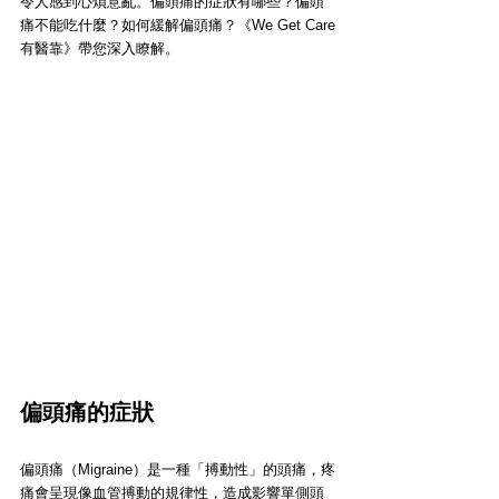
令人感到心煩意亂。偏頭痛的症狀有哪些？偏頭
痛不能吃什麼？如何緩解偏頭痛？《We Get Care
有醫靠》帶您深入瞭解。
偏頭痛的症狀
偏頭痛（Migraine）是一種「搏動性」的頭痛，疼
痛會呈現像血管搏動的規律性，造成影響單側頭