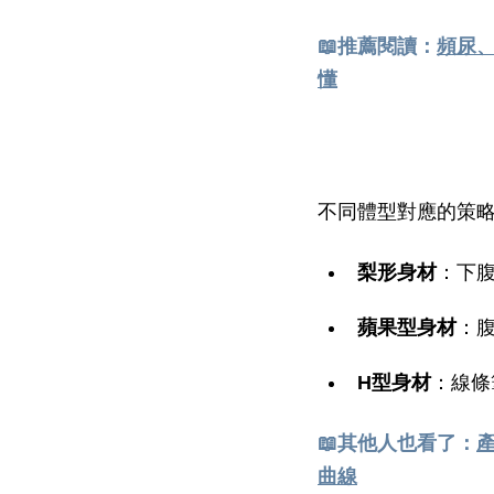
📖
推薦閱讀：
頻尿
懂
不同體型對應的策
梨形身材
：下
蘋果型身材
：
H型身材
：線條
📖
其他人也看了：
曲線