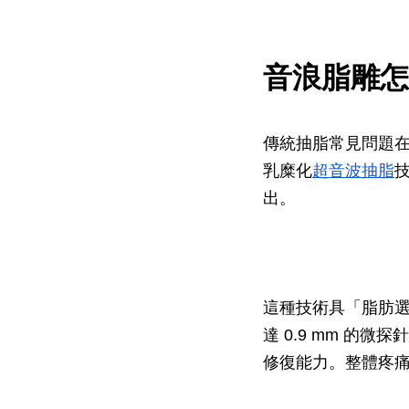
音浪脂雕怎
傳統抽脂常見問題在
乳糜化
超音波抽脂
出。
這種技術具「脂肪
達 0.9 mm 
修復能力。整體疼