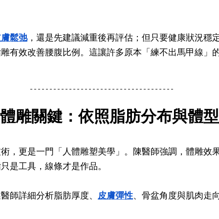
皮膚鬆弛
，還是先建議減重後再評估；但只要健康狀況穩
脂雕有效改善腰腹比例。這讓許多原本「練不出馬甲線」
體雕關鍵：依照脂肪分布與體型
技術，更是一門「人體雕塑美學」。陳醫師強調，體雕效
脂只是工具，線條才是作品。
業醫師詳細分析脂肪厚度、
皮膚彈性
、骨盆角度與肌肉走