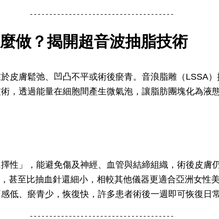
麼做？揭開超音波抽脂技術
於皮膚鬆弛、凹凸不平或術後瘀青。音浪脂雕（LSSA
技術，透過能量在細胞間產生微氣泡，讓脂肪團塊化為液
選擇性」，能避免傷及神經、血管與結締組織，術後皮膚
的微探針，甚至比抽血針還細小，相較其他儀器更適合亞洲女性
痛感低、瘀青少，恢復快，許多患者術後一週即可恢復日