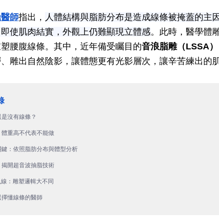
鼎醫師
指出，
人體結構與脂肪分布是造成線條被掩蓋的主
，即使肌肉結實，外觀上仍難顯現立體感
。此時，醫學體
重塑腰腹線條。其中，近年備受矚目的
音浪脂雕（LSSA）
層、雕出自然陰影，讓體態更有光影層次，讓辛苦練出的
還是沒有線條？
？體重高不代表不能做
關鍵：依照脂肪分布與體型分析
？揭開超音波抽脂技術
人魚線：雕塑邏輯大不同
選擇懂線條的醫師