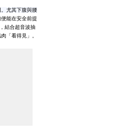
因。尤其下腹與腰
雕便能在安全前提
，結合超音波抽
肌肉「看得見」。