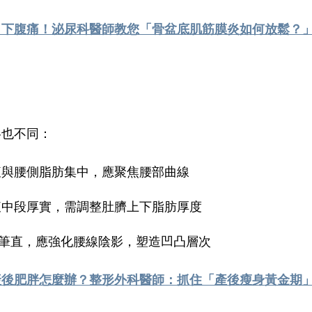
、下腹痛！泌尿科醫師教您「骨盆底肌筋膜炎如何放鬆？
略也不同：
腹與腰側脂肪集中，應聚焦腰部曲線
腹中段厚實，需調整肚臍上下脂肪厚度
筆直，應強化腰線陰影，塑造凹凸層次
產後肥胖怎麼辦？整形外科醫師：抓住「產後瘦身黃金期