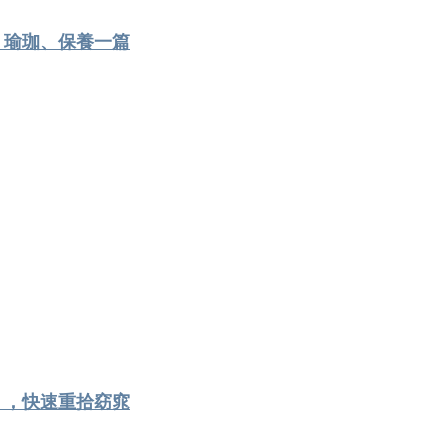
」瑜珈、保養一篇
」，快速重拾窈窕