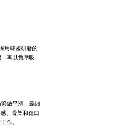
）採用韓國研發的
態，再以負壓吸
仍緊緻平滑。最細
美感、骨架和傷口
常工作。