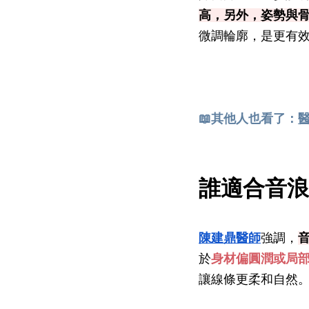
高，另外，姿勢與
微調輪廓，是更有
📖
其他人也看了：
誰適合音浪
陳建鼎醫師
強調，
於
身材偏圓潤或局
讓線條更柔和自然