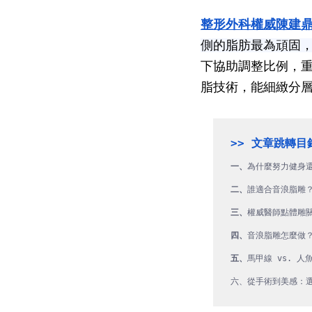
整形外科權威陳建
側的脂肪最為頑固
下協助調整比例，
脂技術，能細緻分
一、
為什麼努力健身
二、
誰適合音浪脂雕
三、
權威醫師點體雕
四、
音浪脂雕怎麼做
五、
馬甲線 vs. 
六、從手術到美感：