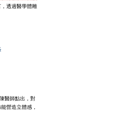
言，透過醫學體雕
略
陳醫師點出，對
肪能營造立體感，