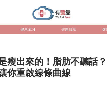
健康諮詢
健康知識
健
是瘦出來的！脂肪不聽話？L
讓你重啟線條曲線
日