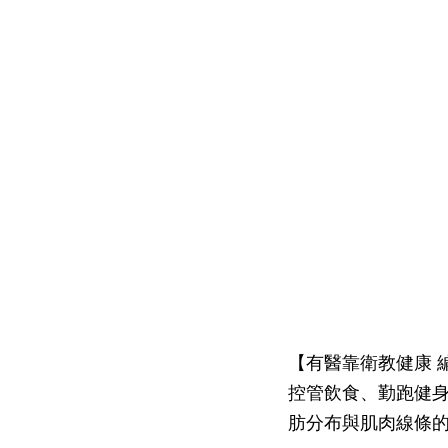
【有醫靠衛教健康 
控管飲食、勤跑健
肪分布與肌肉線條