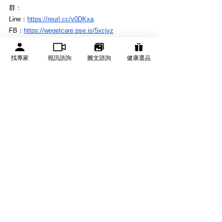
群：
Line：
https://reurl.cc/v0DKxa
FB：
https://wegetcare.pse.is/5xcjvz
諮詢專家：
找專家
視訊諮詢
圖文諮詢
健康選品
整型外科陳建鼎醫師
寵愛精華液Jour Un Flawless 
Essence｜ 230億顆外泌體精華液
（2入組優惠中）
立即購買