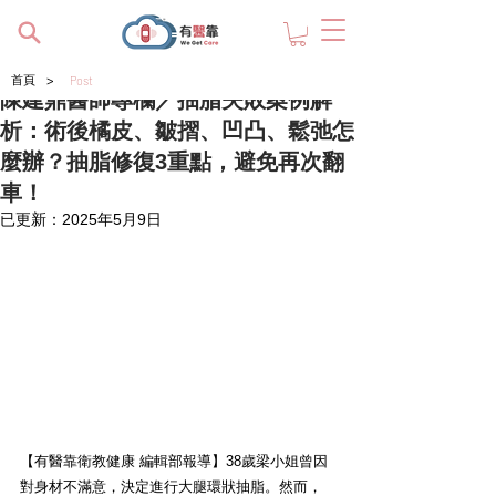
>
首頁
Post
陳建鼎醫師專欄／抽脂失敗案例解
析：術後橘皮、皺摺、凹凸、鬆弛怎
麼辦？抽脂修復3重點，避免再次翻
車！
已更新：
2025年5月9日
【有醫靠衛教健康 編輯部報導】38歲梁小姐曾因
對身材不滿意，決定進行大腿環狀抽脂。然而，