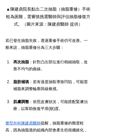
▲陳建鼎院長點出二次抽脂（抽脂重修）手術
較為困難，需審慎挑選醫師與評估抽脂修復方
式。（圖片來源：陳建鼎醫師 提供）
若已發生抽脂失敗，透過重修手術仍可改善。一
般來說，抽脂重修分為三大步驟：
再次抽脂
：針對凸出部位進行精細抽取，改
善不均勻的曲線。
脂肪補填
：若有過度抽取導致凹陷，可能需
補脂來調整輪廓與線條感。
肌膚調整
：依照皮膚狀況，可能搭配緊膚治
療，以幫助恢復平滑(順)度。
整型外科陳建鼎醫師
提醒，抽脂重修的難度較
高，因為抽脂過的組織內部會產生疤痕纖維化，