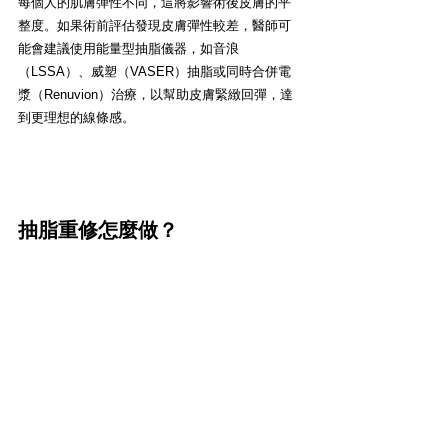
每個人的肌膚彈性不同，這將影響術後皮膚的平
整度。如果術前評估發現皮膚彈性較差，醫師可
能會建議使用能量型抽脂儀器，如音浪
（LSSA）、威塑（VASER）抽脂或同時合併電
漿（Renuvion）治療，以幫助皮膚緊緻回彈，達
到更理想的線條感。
抽脂重修怎麼做？