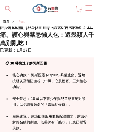
>
首頁
Post
阿斯匹靈 (Aspirin) 功效有哪些？止
痛、護心與禁忌懶人包：這幾類人千
萬別亂吃！
已更新：
1月27日
📋 30 秒快速了解阿斯匹靈
核心功效： 阿斯匹靈 (Aspirin) 具備止痛、退燒、
抗發炎及預防血栓（中風、心肌梗塞）三大核心
功能。
安全禁忌： 18 歲以下青少年與兒童感冒絕對禁
用，以免誘發致命的「雷氏症候群」。
服用建議： 建議飯後服用並搭配溫開水，以減少
對胃黏膜的刺激。若藥片有「醋味」代表已變質
失效。