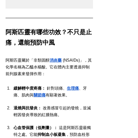
阿斯匹靈有哪些功效？不只是止
痛，還能預防中風
阿斯匹靈屬於「非類固醇
消炎藥
 (NSAIDs)」，其
化學名稱為乙醯水楊酸。它在體內主要透過抑制
前列腺素來發揮作用：
緩解輕中度疼痛：
 針對頭痛、
生理痛
、牙
痛、肌肉與
關節痛
有顯著效果。
退燒與抗發炎：
 改善感冒引起的發燒，並減
輕因發炎導致的紅腫熱痛。
心血管保護（低劑量）：
 這是阿斯匹靈最獨
特之處。它能
抑制血小板凝集
，預防血栓形