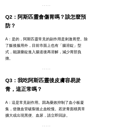
Q2：阿斯匹靈會傷胃嗎？該怎麼預
防？ 
A：是的，阿斯匹靈常見的副作用是刺激胃壁。除
了飯後服用外，目前市面上也有「腸溶錠」型
式，能讓藥錠進入腸道後再溶解，減少胃部負
擔。
Q3：我吃阿斯匹靈後皮膚容易淤
青，這正常嗎？ 
A：這是常見副作用。因為藥效抑制了血小板凝
集，使微血管破裂後止血較慢。若淤青面積異常
擴大或出現黑便、血尿，請立即回診。