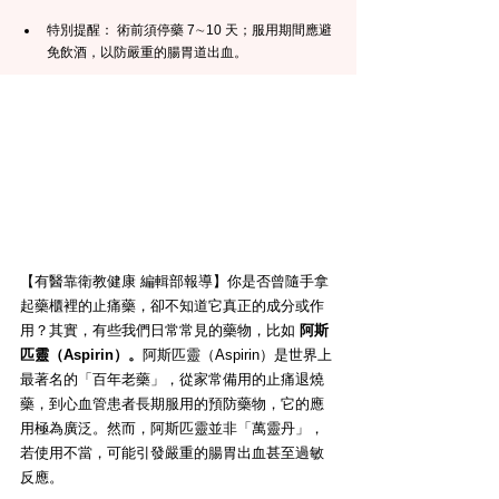
特別提醒： 術前須停藥 7∼10 天；服用期間應避
免飲酒，以防嚴重的腸胃道出血。
【有醫靠衛教健康 編輯部報導】你是否曾隨手拿
起藥櫃裡的止痛藥，卻不知道它真正的成分或作
用？其實，有些我們日常常見的藥物，比如 
阿斯
匹靈（Aspirin）。
阿斯匹靈（Aspirin）是世界上
最著名的「百年老藥」，從家常備用的止痛退燒
藥，到心血管患者長期服用的預防藥物，它的應
用極為廣泛。然而，阿斯匹靈並非「萬靈丹」，
若使用不當，可能引發嚴重的腸胃出血甚至過敏
反應。