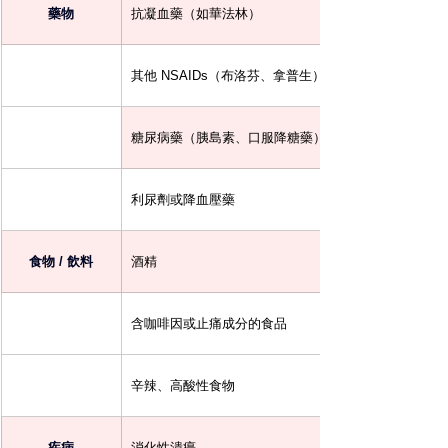
藥物
抗凝血藥（如華法林）
其他 NSAIDs（布洛芬、拿普生）
糖尿病藥（胰島素、口服降糖藥）
利尿劑或降血壓藥
食物 / 飲料
酒精
含咖啡因或止痛成分的食品
辛辣、高酸性食物
疾病
消化性潰瘍