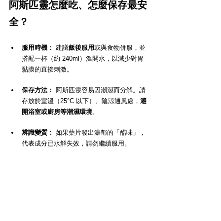
阿斯匹靈怎麼吃、怎麼保存最安
全？
服用時機：
 建議
飯後服用
或與食物併服，並
搭配一杯（約 240ml）溫開水，以減少對胃
黏膜的直接刺激。
保存方法：
 阿斯匹靈容易因潮濕而分解。請
存放於室溫（25°C 以下）、陰涼通風處，
避
開浴室或廚房等潮濕環境
。
辨識變質：
 如果藥片發出濃郁的「醋味」，
代表成分已水解失效，請勿繼續服用。