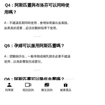
Ｑ4：阿斯匹靈與布洛芬可以同時使
用嗎？
A：不建議長期同時使用，會增加胃腸出血風險。
如果真的需要，必須在醫師指導下使用。
Q5：孕婦可以服用阿斯匹靈嗎？
A：需醫師評估，一般孕期或哺乳期非必要不建議
使用，以免影響胎兒或嬰兒。
Q6：阿斯匹靈可以降低血壓嗎？
找專家
視訊諮詢
圖文諮詢
健康選品
A：阿斯匹靈主要是抗血栓，對血壓影響有限，無
法替代血壓藥。