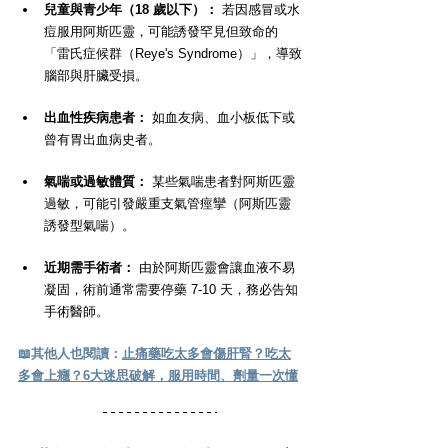
兒童與青少年（18 歲以下）：
 若因感冒或水
痘服用阿斯匹靈，可能誘發罕見但致命的
「雷氏症候群（Reye's Syndrome）」，導致
腦部與肝臟受損。
出血性疾病患者：
 如血友病、血小板低下或
曾有胃出血病史者。
氣喘或過敏體質：
 某些氣喘患者對阿斯匹靈
過敏，可能引發嚴重支氣管痙攣（阿斯匹靈
誘發型氣喘）。
近期需手術者：
 由於阿斯匹靈會讓血液不易
凝固，術前通常需要停藥 7-10 天，務必告知
手術醫師。
📖其他人也閱讀：
止痛藥吃太多會傷肝腎？吃太
多會上癮？6大迷思破解，服用時間、劑量一次懂