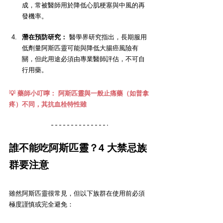
成，常被醫師用於降低心肌梗塞與中風的再
發機率。
潛在預防研究：
 醫學界研究指出，長期服用
低劑量阿斯匹靈可能與降低大腸癌風險有
關，但此用途必須由專業醫師評估，不可自
行用藥。
💡 藥師小叮嚀： 阿斯匹靈與一般止痛藥（如普拿
疼）不同，其抗血栓特性雖
誰不能吃阿斯匹靈？4 大禁忌族
群要注意
雖然阿斯匹靈很常見，但以下族群在使用前必須
極度謹慎或完全避免：