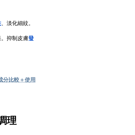
性
、淡化細紋。
果。抑制皮膚
發
膏成分比較＋使用
調理