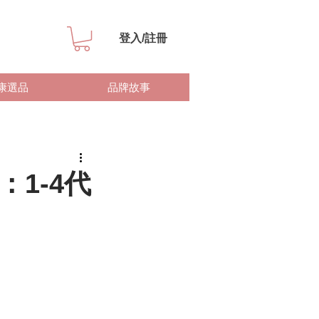
登入/註冊
康選品
品牌故事
1-4代