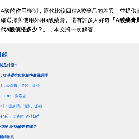
A酸的作用機制，逐代比較四種A酸藥品的差異，並提供
確選擇與使用外用a酸藥膏。還有
許多人好奇
「A酸藥膏
代a酸價格多少？」
，本文將一次解答。
目錄
制是什麼？
化：從基礎抗痘到精準膚質調理
noi)：愛潔膚、蕾婷、欣婷
inoin)：愛索思
ene)：痘膚潤、瑞安、派頓
ene)：艾克痘 Aklief 
一到第四代A酸差在哪？
關鍵原則