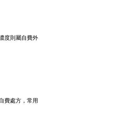
%濃度則屬自費外
自費處方，常用