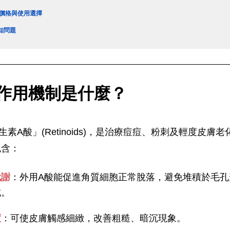
品價格與使用選擇
知問題
作用機制是什麼？
素A酸」(Retinoids)，是治療痘痘、粉刺及輕度皮膚
包含：
代謝
：外用A酸能促進角質細胞正常脫落，避免堆積於毛孔
成。
度
：可使皮膚觸感細緻，改善粗糙、暗沉現象。