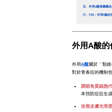
五、
外用a酸推薦藥
六、
FAQ：外用A酸必
外用A酸的
外用
A酸
屬於「類維生
對於青春痘的機制
調節角質細胞
本預防痘痘生
改善皮膚光滑