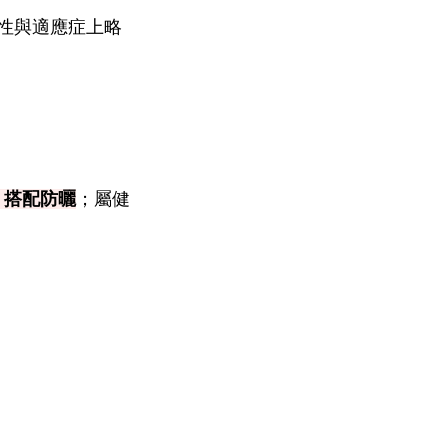
性與適應症上略
，搭配防曬
；屬健