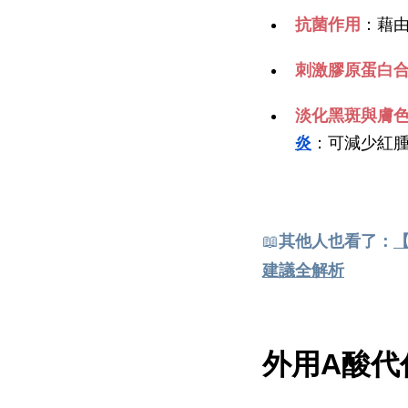
抗菌作用
：藉
刺激膠原蛋白
淡化黑斑與膚
炎
：可減少紅
📖
其他人也看了：
建議全解析
外用A酸代