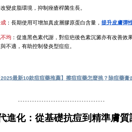
由改變皮脂環境，抑制痤瘡桿菌生長。
合成
：長期使用可增加真皮層膠原蛋白含量，
提升皮膚彈
色不均
：促進黑色素代謝，對痘疤後色素沉澱亦有改善效
腫與不適，有助控制發炎型痘痘。
【2025最新10款痘痘藥推薦】擦痘痘藥怎麼挑？除痘藥
代進化：從基礎抗痘到精準膚質