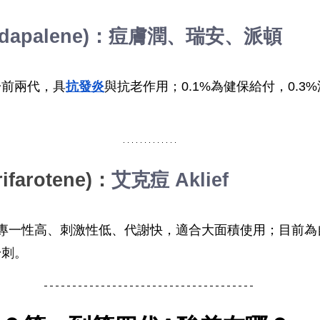
apalene)：
痘膚潤、
瑞安、派頓
於前兩代，具
抗發炎
與抗老作用；0.1%為健保給付，0.3
rifarotene)：
艾克痘 Aklief 
，專一性高、刺激性低、代謝快，適合大面積使用；目前為
粉刺。