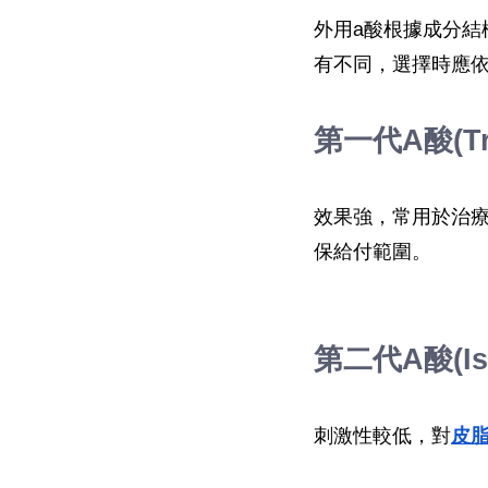
外用a酸根據成分
有不同，選擇時應
第一代A酸(Tre
效果強，常用於治
保給付範圍。
第二代A酸(Iso
刺激性較低，對
皮