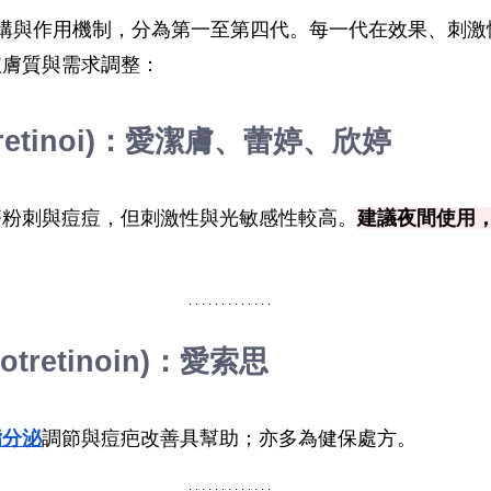
結構與作用機制，分為第一至第四代。每一代在效果、刺激
依膚質與需求調整：
tinoi)：
愛潔膚、蕾婷、
欣婷
療粉刺與痘痘，但刺激性與光敏感性較高。
建議夜間使用
tretinoin)：
愛索思
脂分泌
調節與痘疤改善具幫助；亦多為健保處方。