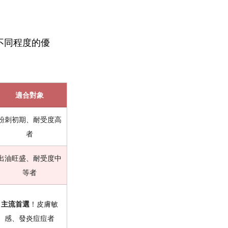
不同程度的優
適合對象
粉刺初期、耐受度高
者
出油旺盛、耐受度中
等者
主流首選
！皮膚敏
感、發炎痘痘者