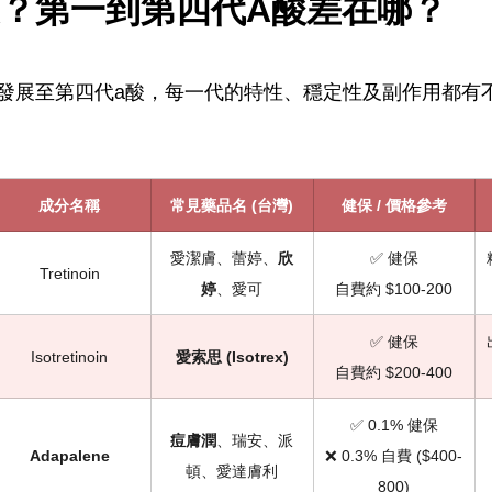
？第一到第四代A酸差在哪？
發展至第四代a酸，每一代的特性、穩定性及副作用都有
成分名稱
常見藥品名 (台灣)
健保 / 價格參考
愛潔膚、蕾婷、
欣
✅ 健保
Tretinoin
婷
、愛可
自費約 $100-200
✅ 健保
Isotretinoin
愛索思 (Isotrex)
自費約 $200-400
✅ 0.1% 健保
痘膚潤
、瑞安、派
Adapalene
❌ 0.3% 自費 ($400-
頓、愛達膚利
800)