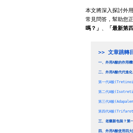
本文將深入探討外用
常見問答，幫助您正
嗎？」
、
「最新第四
>> 文章跳轉
一、
外用A酸的作用機
二、
外用A酸代代進
第一代A酸(Treti
第二代A酸(Isotret
第三代A酸(Adapal
第四代A酸(Trifarot
三、
老藥新包裝？第
四、
外用A酸使用四大