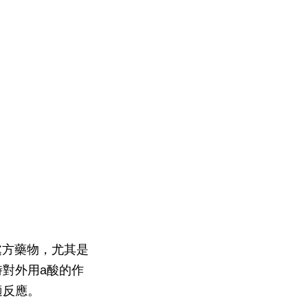
處方藥物，尤其是
對外用a酸的作
適反應。