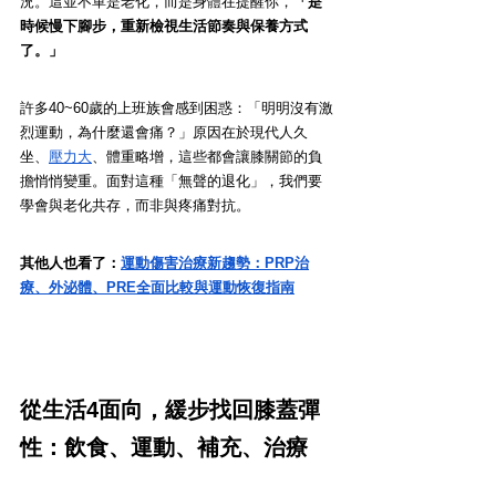
況。這並不單是老化，而是身體在提醒你，
「是
時候慢下腳步，重新檢視生活節奏與保養方式
了。」
許多40~60歲的上班族會感到困惑：「明明沒有激
烈運動，為什麼還會痛？」原因在於現代人久
坐、
壓力大
、體重略增，這些都會讓膝關節的負
擔悄悄變重。面對這種「無聲的退化」，我們要
學會與老化共存，而非與疼痛對抗。
其他人也看了：
運動傷害治療新趨勢：PRP治
療、外泌體、PRE全面比較與運動恢復指南
從生活4面向，緩步找回膝蓋彈
性：飲食、運動、補充、治療