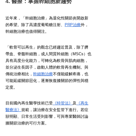
4. 醫療：掌握幹細胞新趨勢
近年來，「幹細胞治療」為退化性關節炎開啟新
的希望。除了高濃度葡萄糖注射、
PRP治療
外，
幹細胞治療也值得關注。
「軟骨可以再生」的觀念已經趨近普及，除了臍
帶血、脊髓幹細胞，成人間質幹細胞（MSCs）也
具有高度分化能力，可轉化為軟骨與肌肉細胞，
並分泌生長因子，啟動人體的軟骨再生機制。與
傳統治療相比，
幹細胞治療
不僅能緩解疼痛，也
可能延緩關節惡化，逐漸恢復膝關節的彈性與穩
定度。
目前國內再生醫學技術已受
《特管法》
及
《再生
醫療法》
規範，讓治療在安全監管下進行。若症
狀明顯、日常生活受到影響，可與專業醫師討論
膝關節治療的可行方案。