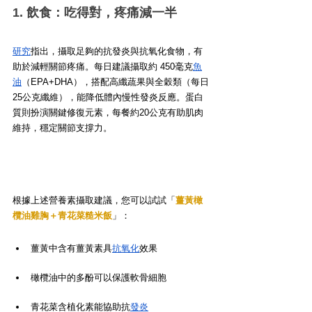
1. 飲食：吃得對，疼痛減一半
研究
指出，攝取足夠的抗發炎與抗氧化食物，有
助於減輕關節疼痛。每日建議攝取約 450毫克
魚
油
（EPA+DHA），搭配高纖蔬果與全穀類（每日
25公克纖維），能降低體內慢性發炎反應。蛋白
質則扮演關鍵修復元素，每餐約20公克有助肌肉
維持，穩定關節支撐力。
根據上述營養素攝取建議，您可以試試「
薑黃橄
欖油雞胸＋青花菜糙米飯
」：
薑黃中含有薑黃素具
抗氧化
效果
橄欖油中的多酚可以保護軟骨細胞
青花菜含植化素能協助抗
發炎