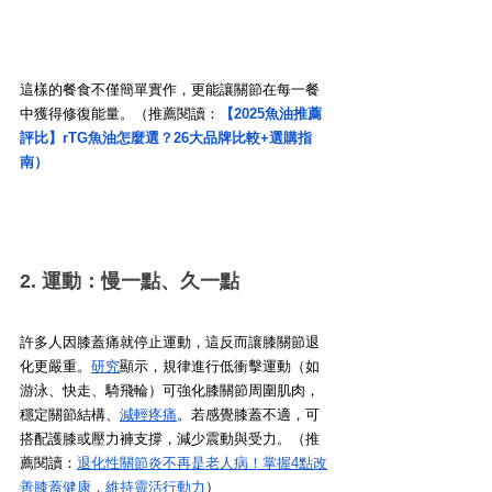
這樣的餐食不僅簡單實作，更能讓關節在每一餐
中獲得修復能量。（推薦閱讀：
【2025魚油推薦
評比】rTG魚油怎麼選？26大品牌比較+選購指
南
）
2. 運動：慢一點、久一點
許多人因膝蓋痛就停止運動，這反而讓膝關節退
化更嚴重。
研究
顯示，規律進行低衝擊運動（如
游泳、快走、騎飛輪）可強化膝關節周圍肌肉，
穩定關節結構、
減輕疼痛
。若感覺膝蓋不適，可
搭配護膝或壓力褲支撐，減少震動與受力。（推
薦閱讀：
退化性關節炎不再是老人病！掌握4點改
善膝蓋健康，維持靈活行動力
）