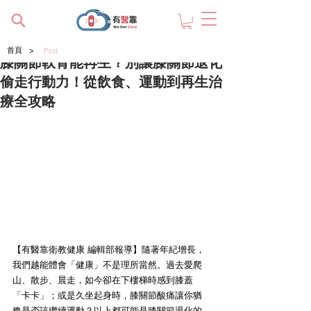
>
首頁
Post
膝關節軟骨能再生？別讓膝關節退化
偷走行動力！從飲食、運動到再生治
療全攻略
【有醫靠衛教健康 編輯部報導】隨著年紀增長，
我們越能體會「健康」不是理所當然。過去愛爬
山、散步、晨走，如今卻在下樓梯時感到膝蓋
「卡卡」；或是久坐起身時，膝關節酸痛讓你猶
豫是否該繼續運動？以上都可能是膝關節退化的