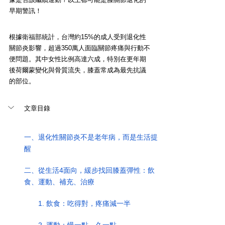
早期警訊！
根據衛福部統計，台灣約15%的成人受到退化性
關節炎影響，超過350萬人面臨關節疼痛與行動不
便問題。其中女性比例高達六成，特別在更年期
後荷爾蒙變化與骨質流失，膝蓋常成為最先抗議
的部位。
文章目錄
一、退化性關節炎不是老年病，而是生活提
醒
二、從生活4面向，緩步找回膝蓋彈性：飲
食、運動、補充、治療
 1. 飲食：吃得對，疼痛減一半
2. 運動：慢一點、久一點