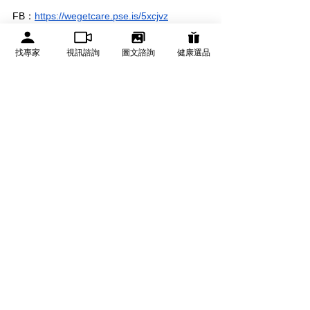
FB：
https://wegetcare.pse.is/5xcjvz
找專家
視訊諮詢
圖文諮詢
健康選品
參考資料：
行政院
Journal of Orthopaedic Surgery and 
Research
美國國家衛生研究院
獨家販售-XCLUSIV遠紅外線石墨