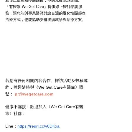
若你正被膝蓋疼痛困擾，不妨先從認識開始。
「有醫靠 We Get Care」提供線上醫師諮詢服
務，讓您能與專業醫師討論合適的退化性關節炎
治療方式，也能協助安排後續就診與治療方案。
若您有任何相關內容合作、採訪活動及投稿邀
約，歡迎隨時與《We Get Care有醫靠》聯
繫： 
pr@wegetcare.com
健康不漏接！歡迎加入《We Get Care有醫
靠》社群：
Line：
https://reurl.cc/v0DKxa