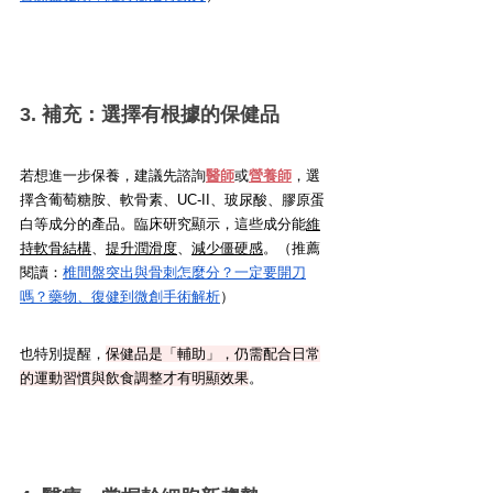
3. 補充：選擇有根據的保健品
若想進一步保養，建議先諮詢
醫師
或
營養師
，選
擇含葡萄糖胺、軟骨素、UC-II、玻尿酸、膠原蛋
白等成分的產品。臨床研究顯示，這些成分能
維
持軟骨結構
、
提升潤滑度
、
減少僵硬感
。（推薦
閱讀：
椎間盤突出與骨刺怎麼分？一定要開刀
嗎？藥物、復健到微創手術解析
）
也特別提醒，
保健品是「輔助」，仍需配合日常
的運動習慣與飲食調整才有明顯效果
。