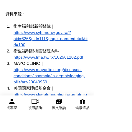
資料來源：
衛生福利部新營醫院｜
https://www.syh.mohw.gov.tw/?
aid=626&pid=111&page_name=detail&ii
d=100
衛生福利部桃園醫院內科｜
https://www.tma.tw/ltk/102561202.pdf
MAYO CLINIC｜
https://www.mayoclinic.org/diseases-
conditions/insomnia/in-depth/sleeping-
pills/art-20043959
美國國家睡眠基金會｜
https://www.sleepfoundation.org/nutritio
n/food-and-drink-promote-good-nights-
sleep#:~:text=Foods%20like%20kiwi%2
找專家
視訊諮詢
圖文諮詢
健康選品
C%20cherries%2C%20milk,for%20maint
aining%20healthy%20sleep%20patterns