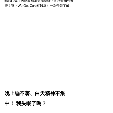
眠傾向喔！失眠食療還是服藥好？常見藥物有哪
些？讓《We Get Care有醫靠》一次帶您了解。
晚上睡不著、白天精神不集
中！ 我失眠了嗎？