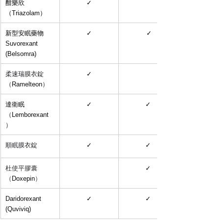
酣樂欣
✓
（
Triazolam
）
新型安眠藥物 
✓
 ✓
Suvorexant 
(Belsomra)
柔速瑞膜衣錠
✓
（
Ramelteon
）
達衛眠
✓
✓
（
Lemborexant
）
順眠膜衣錠
✓
✓
杜使平膠囊
✓
（
Doxepin
）
Daridorexant 
✓
✓
(Quviviq)