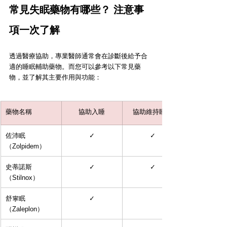
常見失眠藥物有哪些？ 注意事
項一次了解
透過醫療協助，專業醫師通常會在診斷後給予合
適的睡眠輔助藥物。而您可以參考以下常見藥
物，並了解其主要作用與功能：
藥物名稱
協助入睡
協助維持睡眠
佐沛眠
✓
✓
（
Zolpidem
）
史蒂諾斯
✓
✓
（
Stilnox
）
舒寧眠
✓
（
Zaleplon
）