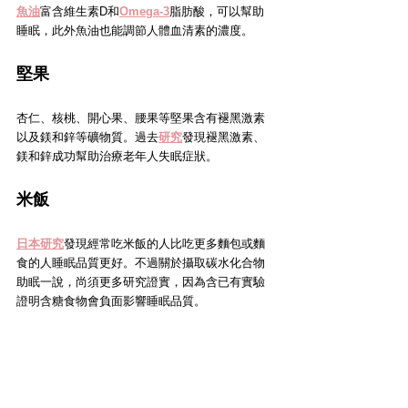
魚油
富含維生素D和
Omega-3
脂肪酸，可以幫助
睡眠，此外魚油也能調節人體血清素的濃度。
堅果
杏仁、核桃、開心果、腰果等堅果含有褪黑激素
以及鎂和鋅等礦物質。過去
研究
發現褪黑激素、
鎂和鋅成功幫助治療老年人失眠症狀。
米飯
日本研究
發現經常吃米飯的人比吃更多麵包或麵
食的人睡眠品質更好。不過關於攝取碳水化合物
助眠一說，尚須更多研究證實，因為含已有實驗
證明含糖食物會負面影響睡眠品質。