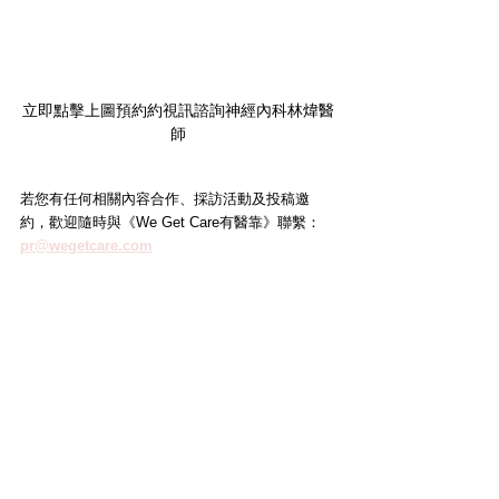
立即點擊上圖預約約視訊諮詢神經內科
林煒
醫
師
若您有任何相關內容合作、採訪活動及投稿邀
約，歡迎隨時與《We Get Care有醫靠》聯繫： 
pr@wegetcare.com