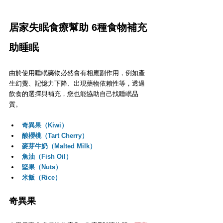
居家失眠食療幫助 6種食物補充
助睡眠
由於使用睡眠藥物必然會有相應副作用，例如產
生幻覺、記憶力下降、出現藥物依賴性等，透過
飲食的選擇與補充，您也能協助自己找睡眠品
質。
奇異果（Kiwi）
酸櫻桃（Tart Cherry）
麥芽牛奶（Malted Milk）
魚油（Fish Oil）
堅果（Nuts）
米飯（Rice）
奇異果