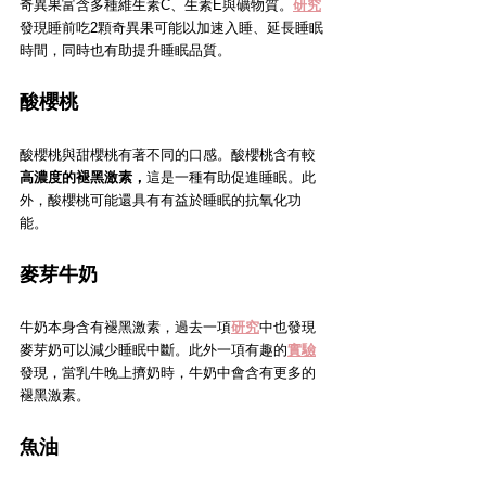
奇異果富含多種維生素C、生素E與礦物質。
研究
發現睡前吃2顆奇異果可能以加速入睡、延長睡眠
時間，同時也有助提升睡眠品質。
酸櫻桃
酸櫻桃與甜櫻桃有著不同的口感。酸櫻桃含有較
高濃度的褪黑激素，
這是一種有助促進睡眠。此
外，酸櫻桃可能還具有有益於睡眠的抗氧化功
能。
麥芽牛奶
牛奶本身含有褪黑激素，過去一項
研究
中也發現
麥芽奶可以減少睡眠中斷。此外一項有趣的
實驗
發現，當乳牛晚上擠奶時，牛奶中會含有更多的
褪黑激素。
魚油