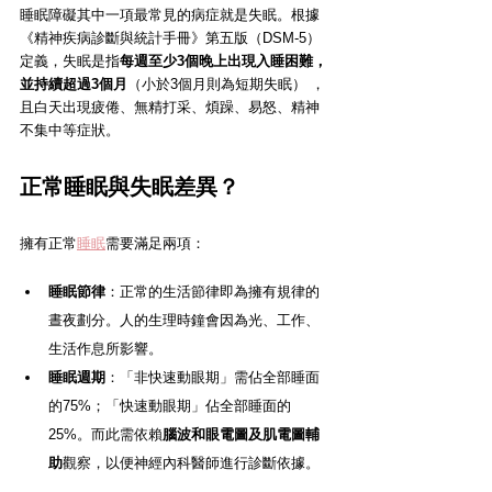
睡眠障礙其中一項最常見的病症就是失眠。根據
《精神疾病診斷與統計手冊》第五版（DSM-5）
定義，失眠是指
每週至少3個晚上出現入睡困難，
並持續超過3個月
（小於3個月則為短期失眠） ，
且白天出現疲倦、無精打采、煩躁、易怒、精神
不集中等症狀。
正常睡眠與失眠差異？
擁有正常
睡眠
需要滿足兩項：
睡眠節律
：正常的生活節律即為擁有規律的
晝夜劃分。人的生理時鐘會因為光、工作、
生活作息所影響。
睡眠週期
：「非快速動眼期」需佔全部睡面
的75%；「快速動眼期」佔全部睡面的
25%。而此需依賴
腦波和眼電圖及肌電圖輔
助
觀察，以便神經內科醫師進行診斷依據。