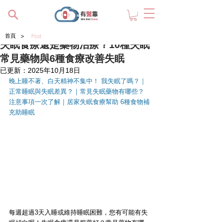
>
首頁
Post
失眠食療還是藥物治療？10種失眠
常見藥物與6種食療改善失眠
已更新：
2025年10月18日
晚上睡不著、白天精神不集中！ 我失眠了嗎？
｜
正常睡眠與失眠差異？
｜
常見失眠藥物有哪些？ 
注意事項一次了解
｜
居家失眠食療幫助 6種食物補
充助睡眠
每週超過3天入睡或維持睡眠困難，您有可能有失