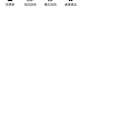
找專家
視訊諮詢
圖文諮詢
健康選品
A：目前沒有證據顯示rTMS會提高致癌風險，其
磁場強度低於MRI，屬安全範圍。
Q4：為何有人覺得rTMS無效？
A：常見原因包括療程未完成（不足20次）、未配
合藥物調整或病症不適合rTMS。建議事前由專業
醫師完整評估，再決定是否適用。
找回身心平衡，讓人生重新啟動
rTMS治療不只是技術進展，更是精神醫療的另一
道光。對許多曾在藥物中掙扎、副作用中徘徊的
患者而言，rTMS提供了新的希望。