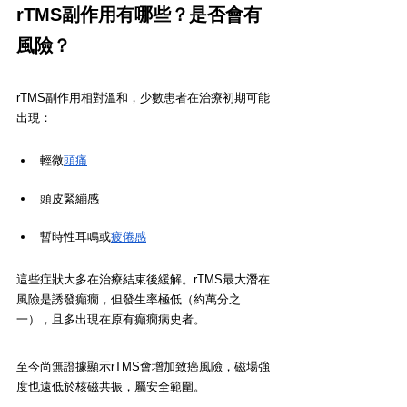
rTMS副作用有哪些？是否會有
風險？
rTMS副作用相對溫和，少數患者在治療初期可能
出現：
輕微
頭痛
頭皮緊繃感
暫時性耳鳴或
疲倦感
這些症狀大多在治療結束後緩解。rTMS最大潛在
風險是誘發癲癇，但發生率極低（約萬分之
一），且多出現在原有癲癇病史者。
至今尚無證據顯示rTMS會增加致癌風險，磁場強
度也遠低於核磁共振，屬安全範圍。