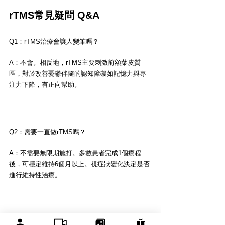
rTMS常見疑問 Q&A
Q1：rTMS治療會讓人變笨嗎？ 
A：不會。相反地，rTMS主要刺激前額葉皮質
區，對於改善憂鬱伴隨的認知障礙如記憶力與專
注力下降，有正向幫助。
Q2：需要一直做rTMS嗎？
A：不需要無限期施打。多數患者完成1個療程
後，可穩定維持6個月以上。視症狀變化決定是否
進行維持性治療。
Q3：rTMS會致癌嗎？