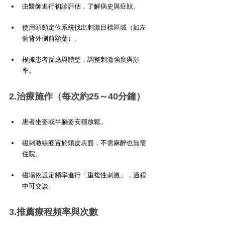
由醫師進行初診評估，了解病史與症狀。
使用頭顱定位系統找出刺激目標區域（如左
側背外側前額葉）。
根據患者反應與體型，調整刺激強度與頻
率。
2.治療施作（每次約25～40分鐘）
患者坐姿或半躺姿安穩放鬆。
磁刺激線圈置於頭皮表面，不需麻醉也無需
住院。
磁場依設定頻率進行「重複性刺激」，過程
中可交談。
3.推薦療程頻率與次數