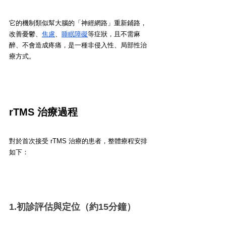
它的機制類似幫大腦的「神經網路」重新鋪路，
改善憂鬱、
焦慮
、
睡眠障礙
等症狀，且不需麻
醉、不會造成疼痛，是一種非侵入性、局部性治
療方式。
rTMS 治療過程
對於首次接受 rTMS 治療的患者，整體療程安排
如下：
1.初診評估與定位（約15分鐘）