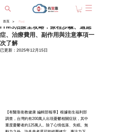
>
首頁
Post
rTMS治療全攻略：療程步驟、適應
症、治療費用、副作用與注意事項一
次了解
已更新：
2025年12月15日
【有醫靠衛教健康 編輯部報導】根據衛生福利部
調查，台灣約有200萬人出現憂鬱相關症狀，其中
重度憂鬱者約125萬人。除了心情低落、失眠、無
動力之外，許多患者還可能經歷健忘、專注力下