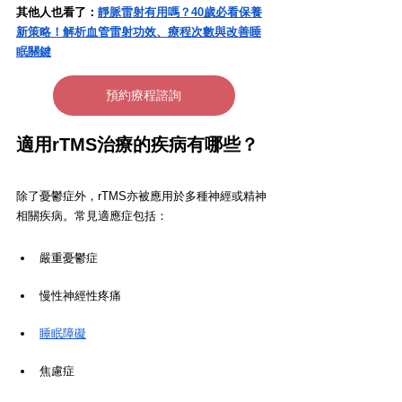
其他人也看了：
靜脈雷射有用嗎？40歲必看保養
新策略！解析血管雷射功效、療程次數與改善睡
眠關鍵
預約療程諮詢
適用rTMS治療的疾病有哪些？
除了憂鬱症外，rTMS亦被應用於多種神經或精神
相關疾病。常見適應症包括：
嚴重憂鬱症
慢性神經性疼痛
睡眠障礙
焦慮症