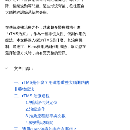
降、情緒波動等問題。這些狀況背後，往往源自
大腦神經調節系統的失衡。
在傳統藥物治療之外，越來越多醫療機構引進
「rTMS治療」，作為一種非侵入性、低副作用的
療法。本文將深入探討rTMS是什麼、其治療機
制、適應症、Rtms費用與副作用風險，幫助您在
選擇治療方式時，擁有更完整的資訊。
文章目錄：
一、
rTMS是什麼？用磁場重整大腦迴路的
非藥物療法
二、rTMS 治療過程
	1.初診評估與定位
	2.治療施作
	3.推薦療程頻率與次數
	4.療效顯現時間
三、適用rTMS治療的疾病有哪些？