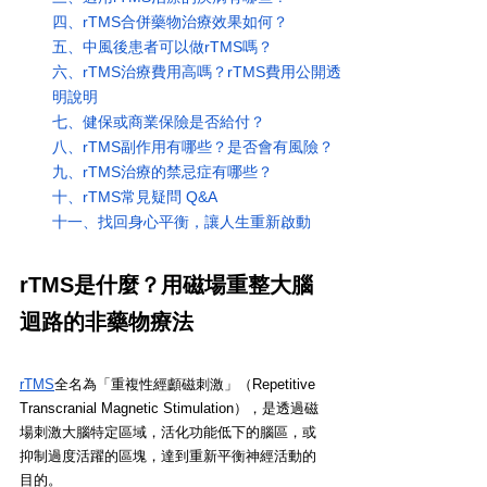
四、rTMS合併藥物治療效果如何？
五、中風後患者可以做rTMS嗎？
六、rTMS治療費用高嗎？rTMS費用公開透
明說明
七、健保或商業保險是否給付？
八、rTMS副作用有哪些？是否會有風險？
九、rTMS治療的禁忌症有哪些？
十、rTMS常見疑問 Q&A
十一、找回身心平衡，讓人生重新啟動
rTMS是什麼？用磁場重整大腦
迴路的非藥物療法
rTMS
全名為「重複性經顱磁刺激」（Repetitive 
Transcranial Magnetic Stimulation），是透過磁
場刺激大腦特定區域，活化功能低下的腦區，或
抑制過度活躍的區塊，達到重新平衡神經活動的
目的。