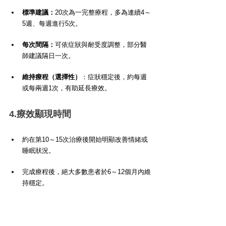
標準建議：
20次為一完整療程，多為連續4～
5週、每週進行5次。
每次間隔：
可依症狀與耐受度調整，部分醫
師建議隔日一次。
維持療程（選擇性）
：症狀穩定後，約每週
或每兩週1次，有助延長療效。
4.療效顯現時間
約在第10～15次治療後開始明顯改善情緒或
睡眠狀況。
完成療程後，絕大多數患者於6～12個月內維
持穩定。