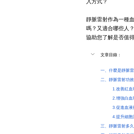
入方式？
靜脈雷射作為一種
嗎？又適合哪些人
協助您了解是否值
文章目錄：
一、
什麼是靜脈雷
二、靜脈雷射功效
	1.改善紅
	2.增強白
	3.促進
	4.提升細
三、靜脈雷射多久