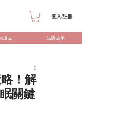
登入/註冊
康選品
品牌故事
策略！解
眠關鍵