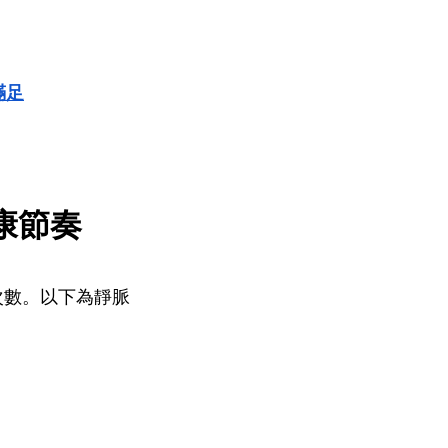
滿足
康節奏
次數。以下為靜脈