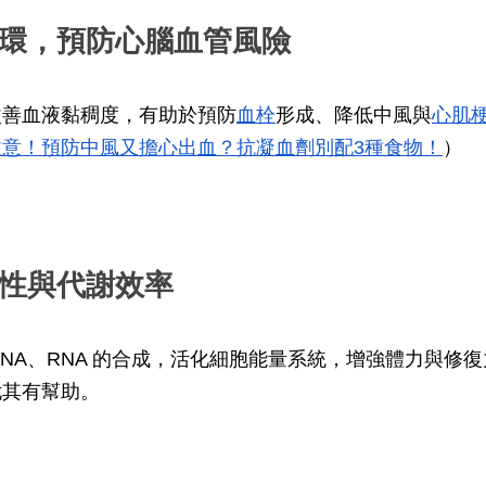
循環，預防心腦血管風險
改善血液黏稠度，有助於預防
血栓
形成、降低中風與
心肌
注意！預防中風又擔心出血？抗凝血劑別配3種食物！
）
活性與代謝效率
DNA、RNA 的合成，活化細胞能量系統，增強體力與修
尤其有幫助。