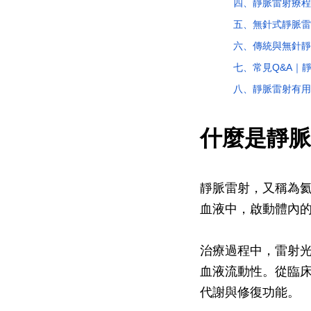
四、靜脈雷射療程
五、無針式靜脈雷
六、傳統與無針靜
七、常見Q&A｜
八、靜脈雷射有用
什麼是靜脈
靜脈雷射，又稱為
血液中，啟動體內
治療過程中，雷射
血液流動性。從臨
代謝與修復功能。