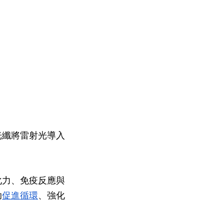
光纖將雷射光導入
化力、免疫反應與
助
促進循環
、強化