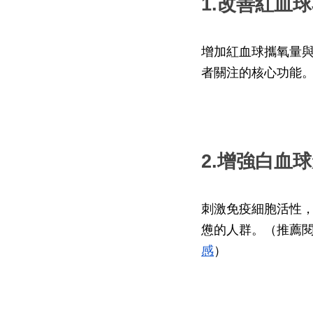
1.改善紅血
增加紅血球攜氧量
者關注的核心功能
2.增強白血
刺激免疫細胞活性
憊的人群。（推薦
感
）