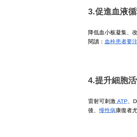
3.促進血液
降低血小板凝集、
閱讀：
血栓患者要
4.提升細胞
雷射可刺激
 ATP
、
後、
慢性病
康復者