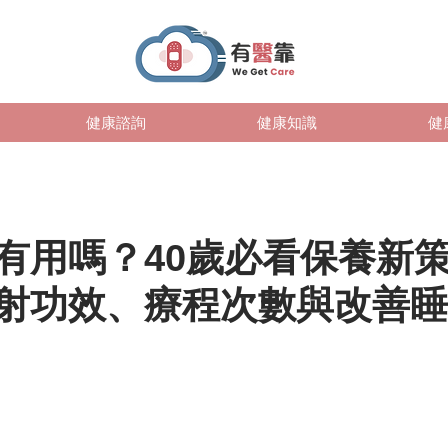
健康諮詢
健康知識
健
有用嗎？40歲必看保養新
射功效、療程次數與改善睡