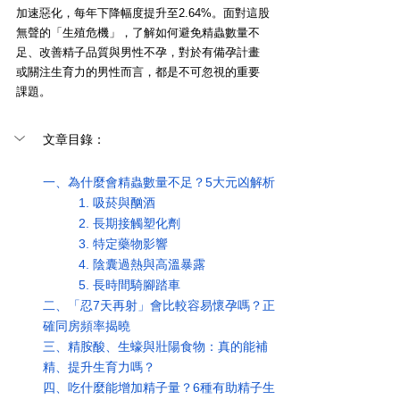
加速惡化，每年下降幅度提升至2.64%。面對這股
無聲的「生殖危機」，了解如何避免精蟲數量不
足、改善精子品質與男性不孕，對於有備孕計畫
或關注生育力的男性而言，都是不可忽視的重要
課題。
文章目錄：
一、
為什麼會精蟲數量不足？5大元凶解析
	1. 吸菸與酗酒
	2. 長期接觸塑化劑
	3. 特定藥物影響
	4. 陰囊過熱與高溫暴露
	5. 長時間騎腳踏車
二、「忍7天再射」會比較容易懷孕嗎？正
確同房頻率揭曉
三、精胺酸、生蠔與壯陽食物：真的能補
精、提升生育力嗎？
四、吃什麼能增加精子量？6種有助精子生