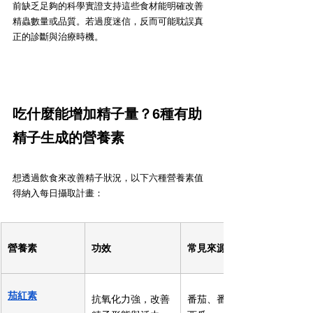
前缺乏足夠的科學實證支持這些食材能明確改善
精蟲數量或品質。若過度迷信，反而可能耽誤真
正的診斷與治療時機。
吃什麼能增加精子量？6種有助
精子生成的營養素
想透過飲食來改善精子狀況，以下六種營養素值
得納入每日攝取計畫：
營養素
功效
常見來源
茄紅素
抗氧化力強，改善
番茄、番茄醬、