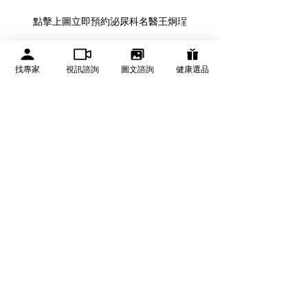
點擊上圖立即預約泌尿科名醫王炯
珵
若您有任何相關內容合作、採訪活動及投稿邀
找專家
視訊諮詢
圖文諮詢
健康選品
約，歡迎隨時與《We Get Care有醫靠》聯繫： 
pr@wegetcare.com
健康不漏接！歡迎加入《We Get Care有醫靠》社
群：
Line：
https://reurl.cc/v0DKxa
FB：
https://wegetcare.pse.is/5xcjvz
參考資料：
Oxford Academic