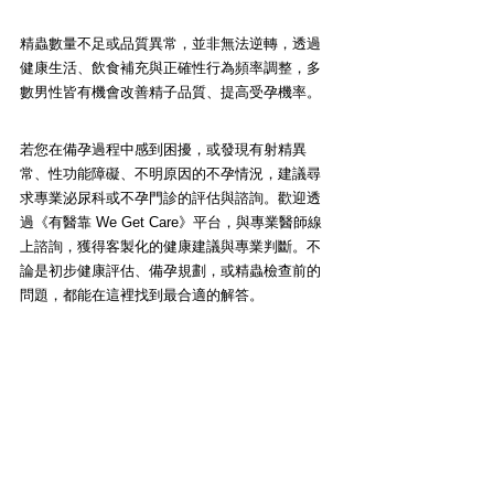
精蟲數量不足或品質異常，並非無法逆轉，透過
健康生活、飲食補充與正確性行為頻率調整，多
數男性皆有機會改善精子品質、提高受孕機率。
若您在備孕過程中感到困擾，或發現有射精異
常、性功能障礙、不明原因的不孕情況，建議尋
求專業泌尿科或不孕門診的評估與諮詢。歡迎透
過《有醫靠 We Get Care》平台，與專業醫師線
上諮詢，獲得客製化的健康建議與專業判斷。不
論是初步健康評估、備孕規劃，或精蟲檢查前的
問題，都能在這裡找到最合適的解答。