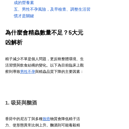
成的營養素
五、男性不孕風險，及早檢查、調整生活習
慣才是關鍵
為什麼會精蟲數量不足？5大元
凶解析
精子減少不單是個人問題，更反映整體環境、生
活習慣與飲食結構的變化。以下為目前臨床上觀
察到導致
男性不孕
與精蟲品質下降的主要因素：
1. 吸菸與酗酒
香菸中的尼古丁與多種
致癌
物質會降低精子活
力、使形態異常比例上升。酗酒則可能毒殺精