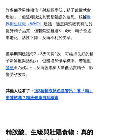
許多備孕男性相信「射精頻率低，精子數量就會
增加」，但這種說法其實是錯誤的迷思。根據
世
界衛生組織（WHO）
建議，適度禁慾確實有助於
提升精子品質，但若禁慾超過3～4天，精子會逐
漸老化，活性下降，反而不利於受孕。
備孕期間建議每2～3天同房1次，可維持良好的精
子新鮮度與活動力，也能增加懷孕機率。若過度
禁慾
至7天以上，反而會累積大量低品質精子，影
響受孕效果。
其他人也看了：
這2種精液顏色是警訊！養「精」
要禁慾嗎？精液健康自我檢查
精胺酸、生蠔與壯陽食物：真的