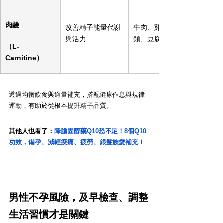
肉鹼
改善精子能量代謝
牛肉、雞肉、魚
與活力
類、豆腐
（L-
Carnitine）
透過均衡飲食與適量補充，搭配健康作息與規律
運動，有助於從根本提升精子品質。
其他人也看了：
降膽固醇藥Q10恐不足！8個Q10
功效，備孕、減輕痠痛、疲勞、銀髮族愛補充！
男性不孕風險，及早檢查、調整
生活習慣才是關鍵