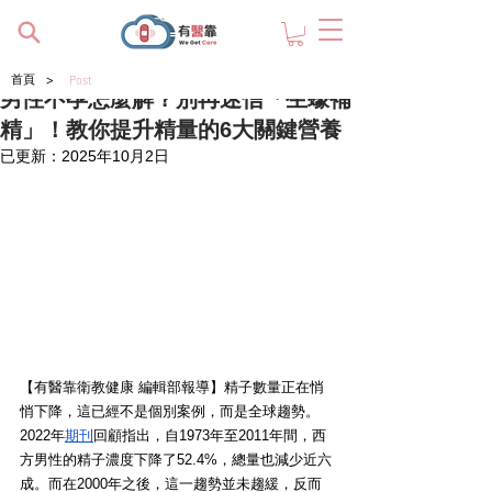
>
首頁
Post
男性不孕怎麼解？別再迷信「生蠔補
精」！教你提升精量的6大關鍵營養
已更新：
2025年10月2日
【有醫靠衛教健康 編輯部報導】精子數量正在悄
悄下降，這已經不是個別案例，而是全球趨勢。
2022年
期刊
回顧指出，自1973年至2011年間，西
方男性的精子濃度下降了52.4%，總量也減少近六
成。而在2000年之後，這一趨勢並未趨緩，反而