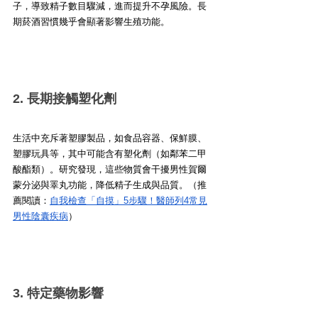
子，導致精子數目驟減，進而提升不孕風險。長
期菸酒習慣幾乎會顯著影響生殖功能。
2. 長期接觸塑化劑
生活中充斥著塑膠製品，如食品容器、保鮮膜、
塑膠玩具等，其中可能含有塑化劑（如鄰苯二甲
酸酯類）。研究發現，這些物質會干擾男性賀爾
蒙分泌與睪丸功能，降低精子生成與品質。（推
薦閱讀：
自我檢查「自摸」5步驟！醫師列4常見
男性陰囊疾病
）
3. 特定藥物影響