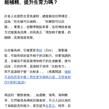
能補精、提升生育力嗎？
許多人在面對生育焦慮時，總會聽信坊間傳言，
認為「吃生蠔可以補精」、「吃鞭類可以壯
陽」。事實上，從醫學觀點來看，這些傳統食補
方式雖廣為流傳，但與真正「增加精子數量」的
關聯，其實相當有限。
以生蠔為例，它確實富含
鋅
（Zinc），適量攝
取，可能有助於提升精子的活動力。但要強調的
是，生蠔並不能直接增加精子的生成數量。換句
話說，它的作用，是讓精子游得「比較有力」，
而不是讓精子變「比較多」。（推薦閱讀：
補精
不必吃昂貴中藥！男性更年期精力湯，天然食材
DIY簡單2食譜
）
再談到「鞭類食物」，如鹿鞭、海馬、海狗鞭
等，它們被視為傳統壯陽食材，不少人誤以為吃
了就能提高性能力，甚至提升
生育力
。然而，目