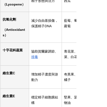
精子形態與活力
西瓜
（Lycopene）
抗氧化劑
減少自由基損傷，
藍莓、葡萄、胡
保護精子DNA
蘿蔔
（Antioxidant
s）
十字花科蔬菜
協助賀爾蒙調節、
青花菜、高麗
排毒
菜、白花椰
維生素C
增加精子濃度與游
奇異果、芭樂、
動力
橘子
維生素E
穩定精子細胞膜結
堅果、菠菜、植
構
物油