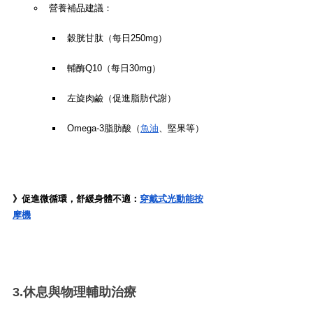
營養補品建議：
穀胱甘肽（每日250mg）
輔酶Q10（每日30mg）
左旋肉鹼（促進脂肪代謝）
Omega-3脂肪酸（
魚油
、堅果等）
》促進微循環，舒緩身體不適：
穿戴式光動能按
摩機
3.休息與物理輔助治療