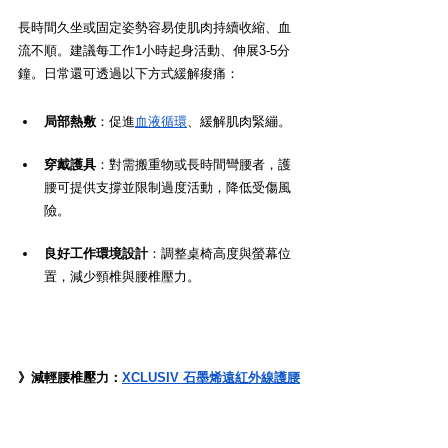
長時間久坐或固定姿勢容易使肌肉持續收縮、血
流不順。建議每工作1小時起身活動、伸展3-5分
鐘。日常還可透過以下方式緩解痠痛：
局部熱敷
：促進
血液循環
、緩解肌肉緊繃。
穿戴護具
：對需搬重物或長時間彎腰者，護
腰可提供支撐並限制過度活動，降低受傷風
險。
良好工作環境設計
：調整桌椅高度與螢幕位
置，減少頸椎與腰椎壓力。
》減輕腰椎壓力：
XCLUSIV 石墨烯遠紅外線護腰