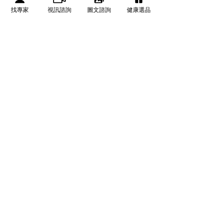
American Academy of Orthopaedic 
找專家
視訊諮詢
圖文諮詢
健康選品
Surgeons
XCLUSIV 遠紅外線 石墨烯護肘 男
女適用護肘套 (單一入 / 左右手肘皆
適用)
NT$1,280.00
NT$980.00
立即購買