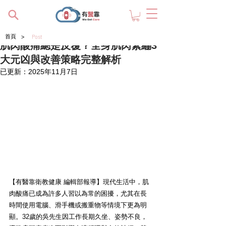
>
首頁
Post
肌肉酸痛總是反覆？全身肌肉緊繃3
大元凶與改善策略完整解析
已更新：
2025年11月7日
【有醫靠衛教健康 編輯部報導】現代生活中，肌
肉酸痛已成為許多人習以為常的困擾，尤其在長
時間使用電腦、滑手機或搬重物等情境下更為明
顯。32歲的吳先生因工作長期久坐、姿勢不良，