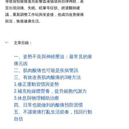
導致肩頸痠痛進而影響血液循環與自律神經，甚
至出現頭痛、失眠、眩暈等症狀。經過醫師建
議，重新調整工作站與坐姿後，他成功改善痠痛
狀況，恢復健康生活。
文章目錄：
一、姿勢不良與神經壓迫：最常見的痠
痛元凶
二、肌肉酸痛也可能是疾病警訊
三、有效改善肌肉酸痛的3種方法
1.修正運動習慣與姿勢
2.補充粒線體營養，提升細胞代謝力
3.休息與物理輔助治療
四、日常也能做到的酸痛預防習慣
五、不讓痠痛打亂生活節奏，找回行動
自信