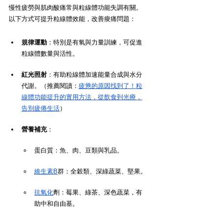
慢性疲勞與肌肉酸痛常與粒線體功能失調有關。
以下方式可提升粒線體效能，改善痠痛問題：
規律運動
：特別是有氧與力量訓練，可促進
粒線體數量與活性。
紅光照射
：有助粒線體加速能量合成與水分
代謝。（推薦閱讀：
疲憊的原因找到了！粒
線體功能提升的實用方法，從飲食到光療，
告別疲倦生活
）
營養補充
：
蛋白質：魚、肉、豆類與乳品。
維生素B
群：全穀類、深綠蔬菜、堅果。
抗氧化
劑：莓果、綠茶、深色蔬菜，有
助中和自由基。