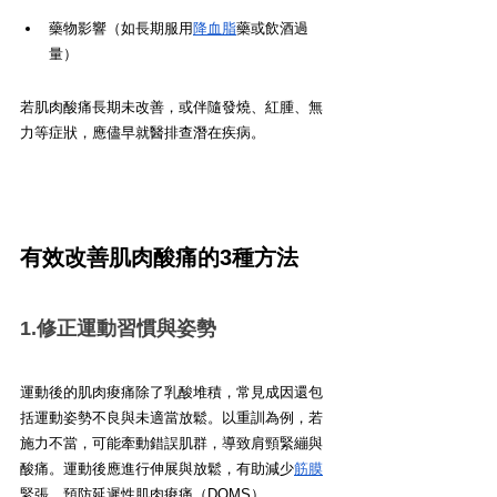
藥物影響（如長期服用
降血脂
藥或飲酒過
量）
若肌肉酸痛長期未改善，或伴隨發燒、紅腫、無
力等症狀，應儘早就醫排查潛在疾病。
有效改善肌肉酸痛的3種方法
1.修正運動習慣與姿勢
運動後的肌肉痠痛除了乳酸堆積，常見成因還包
括運動姿勢不良與未適當放鬆。以重訓為例，若
施力不當，可能牽動錯誤肌群，導致肩頸緊繃與
酸痛。運動後應進行伸展與放鬆，有助減少
筋膜
緊張，預防延遲性肌肉痠痛（DOMS）。