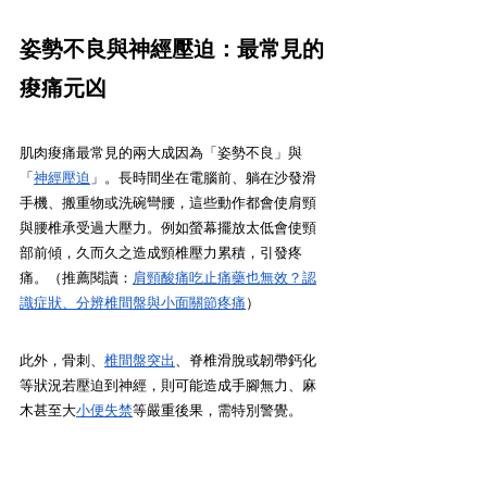
姿勢不良與神經壓迫：最常見的
痠痛元凶
肌肉痠痛最常見的兩大成因為「姿勢不良」與
「
神經壓迫
」。長時間坐在電腦前、躺在沙發滑
手機、搬重物或洗碗彎腰，這些動作都會使肩頸
與腰椎承受過大壓力。例如螢幕擺放太低會使頸
部前傾，久而久之造成頸椎壓力累積，引發疼
痛。（推薦閱讀：
肩頸酸痛吃止痛藥也無效？認
識症狀、分辨椎間盤與小面關節疼痛
）
此外，骨刺、
椎間盤突出
、脊椎滑脫或韌帶鈣化
等狀況若壓迫到神經，則可能造成手腳無力、麻
木甚至大
小便失禁
等嚴重後果，需特別警覺。