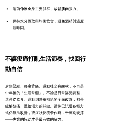
睡前伸展全身主要肌群，放鬆肌肉張力。
保持水分攝取與均衡飲食，避免酒精與過度
咖啡因。
不讓痠痛打亂生活節奏，找回行
動自信
肩頸緊繃、腰痠背痛、運動後全身酸軟，不再是
中年後的「生活常態」。不論是日常姿勢調整，
還是從飲食、運動到營養補給的全面改善，都是
緩解酸痛、重拾活力的關鍵。當你已試過各種方
式仍無法改善，或症狀反覆發作時，千萬別硬撐
——專業的協助才是最有效的解方。