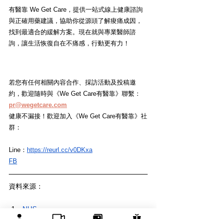
有醫靠 We Get Care，提供一站式線上健康諮詢
與正確用藥建議，協助你從源頭了解痠痛成因，
找到最適合的緩解方案。現在就與專業醫師諮
詢，讓生活恢復自在不痛感，行動更有力！
若您有任何相關內容合作、採訪活動及投稿邀
約，歡迎隨時與《We Get Care有醫靠》聯繫： 
pr@wegetcare.com
健康不漏接！歡迎加入《We Get Care有醫靠》社
群：
Line：
https://reurl.cc/v0DKxa
FB
資料來源：
NHS