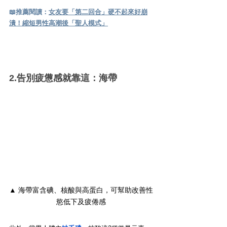
📖
推薦閱讀：
女友要「第二回合」硬不起來好崩
潰！縮短男性高潮後「聖人模式」
2.告別疲憊感就靠這：海帶
▲ 海帶富含碘、核酸與高蛋白，可幫助改善性
慾低下及疲倦感