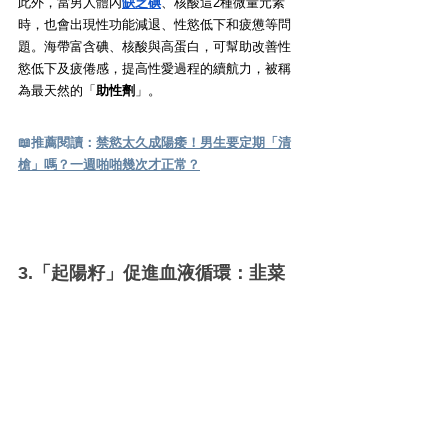
此外，當男人體內
缺乏碘
、核酸這2種微量元素
時，也會出現性功能減退、性慾低下和疲憊等問
題。海帶富含碘、核酸與高蛋白，可幫助改善性
慾低下及疲倦感，提高性愛過程的續航力，被稱
為最天然的「
助性劑
」。
📖
推薦閱讀：
禁慾太久成陽痿！男生要定期「清
槍」嗎？一週啪啪幾次才正常？
3.「起陽籽」促進血液循環：韭菜