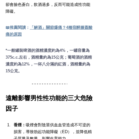
卻會臉色蒼白，飲酒過多，反而可能造成性功能
障礙。
📖
推薦閱讀：
「解酒」關節爆痛？4種宿醉膝蓋酸
痛的原因
*一般罐裝啤酒的酒精濃度約為4%，一罐容量為
375c.c.左右，酒精量約為15公克；葡萄酒的酒精
濃度約為12%，一杯八分滿的紅酒，酒精量約為
15公克。
遠離影響男性性功能的三大危險
因子
香煙：
吸煙會對陰莖供血血管造成不可逆的
損害，導致勃起功能障礙（ED），並降低精
子質量及數量，影響生育能力。