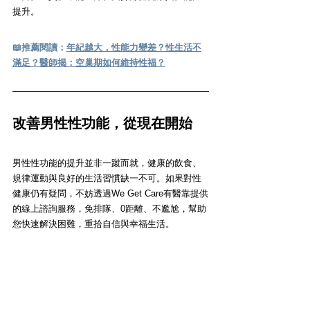
提升。
📖
推薦閱讀：
年紀越大，性能力變差？性生活不
滿足？醫師揭：空巢期如何維持性福？
改善男性性功能，從現在開始
男性性功能的提升並非一蹴而就，健康的飲食、
規律運動與良好的生活習慣缺一不可。如果對性
健康仍有疑問，不妨透過We Get Care有醫靠提供
的線上諮詢服務，免排隊、0距離、不尷尬，幫助
您快速解決困難，重拾自信與幸福生活。