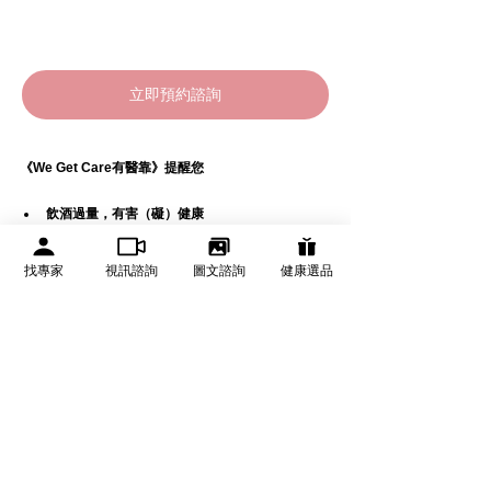
立即預約諮詢
《We Get Care有醫靠》提醒您
飲酒過量，有害（礙）健康
未滿十八歲禁止飲酒
找專家
視訊諮詢
圖文諮詢
健康選品
若您有任何相關內容合作、採訪活動及投稿邀約，歡
迎隨時與《We Get Care有醫靠》聯繫： 
pr@wegetcare.com
健康不漏接！歡迎加入《We Get Care有醫靠》社
群：