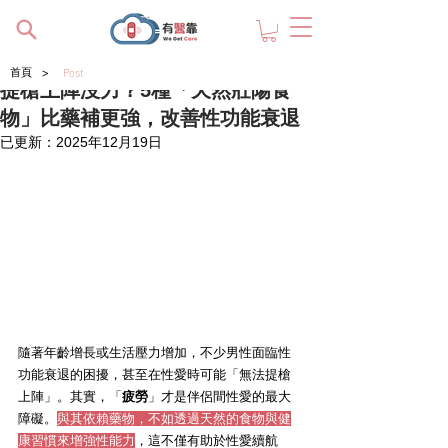
>
首頁
Post
提槍上陣沒力？5種「天然壯陽食
物」比藥補更強，改善性功能衰退
已更新：
2025年12月19日
隨著年齡增長或生活壓力增加，不少男性面臨性
功能衰退的困擾，甚至在性愛時可能「無法提槍
上陣」。其實，「
疲勞
」才是伴侶間性愛的最大
障礙。
與其依賴藥物，不如透過天然的食物與健
康習慣來增強性能力
，這不僅有助於性愛續航