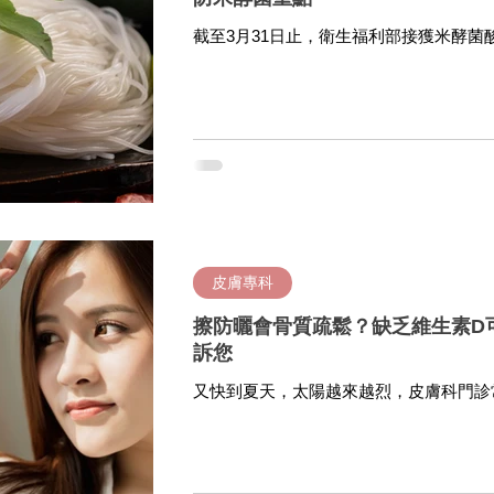
截至3月31日止，衛生福利部接獲米酵菌
灣可說是一起相當嚴重的食物中毒事件。
關於如何預防米酵菌的相關要點，讓大家
皮膚專科
擦防曬會骨質疏鬆？缺乏維生素D
訴您
又快到夏天，太陽越來越烈，皮膚科門診
導致人體無法吸收紫外線，進而阻止生成
後導致骨質疏鬆？。於2019年5月就有
科學會所發行的國際期刊，如何正確防曬