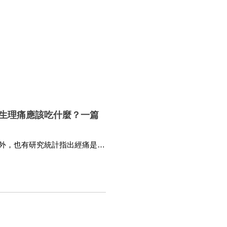
生理痛應該吃什麼？一篇
外，也有研究統計指出經痛是造
痛時應該如何有效降低不適感？
e Get Care有醫靠》帶您