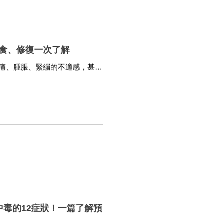
食、修復一次了解
痛、腫脹、緊繃的不適感，甚至
延遲性肌肉痠痛症狀，應該如何
有醫靠》馬上帶您了解。
中毒的12症狀！一篇了解預