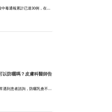
酸中毒通報累計已達30例，在台
整合醫療科姜冠宇醫師特別整理
能更安心品嘗食物。
可以防曬嗎？皮膚科醫師告
常遇到患者諮詢，防曬乳會不會
維生素D、影響鈣質的生成，最
篇有趣的研究論文刊登在英國皮膚
，預防骨質疏鬆？