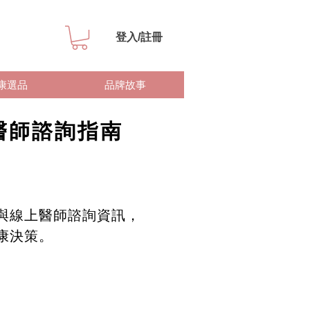
登入/註冊
康選品
品牌故事
醫師諮詢指南
與線上醫師諮詢資訊，
康決策。