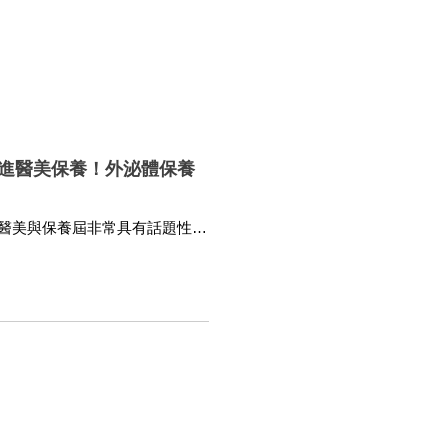
進醫美保養！外泌體保養
醫美與保養屆非常具有話題性的
用來當保養品成分？未來具有潛