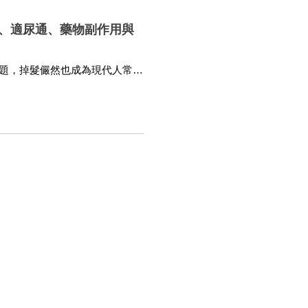
、適尿通、藥物副作用與
問題，掉髮儼然也成為現代人常見
禿？部分服用生髮藥物患者會面
禿的治療路途越來越遙遠。本篇
用與其他治療方式。
合作
熱門健康主題
合作專家
男性健康
泌尿健康
睡眠健康