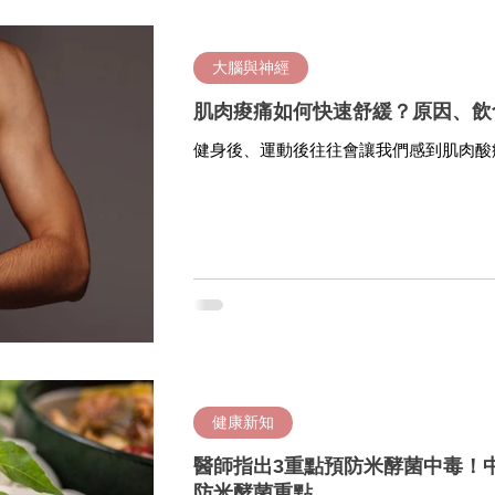
大腦與神經
肌肉痠痛如何快速舒緩？原因、飲
健身後、運動後往往會讓我們感到肌肉酸
出現發炎現象，這些可能表示我們正面臨
有效緩解肌肉酸痛？《We Get Care
健康新知
醫師指出3重點預防米酵菌中毒！
防米酵菌重點