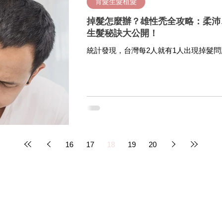
育髮生髮植髮
掉髮怎麼辦？雄性禿全攻略：柔沛
生髮秘訣大公開！
統計發現，台灣每2人就有1人出現掉髮
的文明病。頂上越來越稀疏，是不是雄性
臨性功能障礙、性欲低落等問題，讓雄性
將帶您全面了解雄性禿的藥物治療、副作
16
17
18
19
20
關於有醫靠
合作醫師與健康專業領域
醫療專業
成為有醫靠
品牌故事
泌尿科
神經內科
​常見問題
合作洽詢