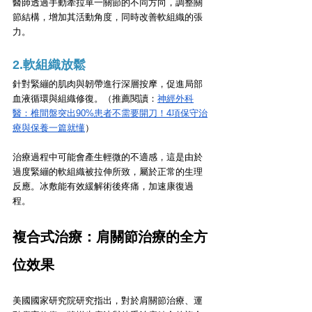
醫師透過手動牽拉單一關節的不同方向，調整關
節結構，增加其活動角度，同時改善軟組織的張
力。
2.軟組織放鬆
針對緊繃的肌肉與韌帶進行深層按摩，促進局部
血液循環與組織修復。（推薦閱讀：
神經外科
醫：椎間盤突出90%患者不需要開刀！4項保守治
療與保養一篇就懂
）
治療過程中可能會產生輕微的不適感，這是由於
過度緊繃的軟組織被拉伸所致，屬於正常的生理
反應。冰敷能有效緩解術後疼痛，加速康復過
程。
複合式治療：
肩關節治療
的全方
位效果
美國國家研究院研究指出，對於肩關節治療、運