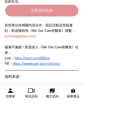
在的生活。
立即預約諮詢
若您有任何相關內容合作、採訪活動及投稿邀
約，歡迎隨時與《We Get Care有醫靠》聯繫： 
pr@wegetcare.com
健康不漏接！歡迎加入《We Get Care有醫靠》社
群：
Line：
https://reurl.cc/v0DKxa
FB：
https://wegetcare.pse.is/5xcjvz
資料來源：
美國國家衛生院
美國國家衛生院
找專家
視訊諮詢
圖文諮詢
健康選品