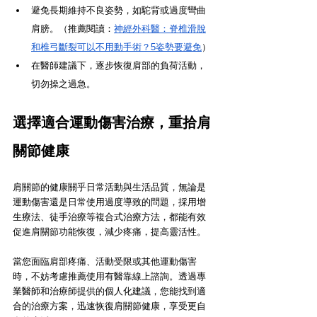
避免長期維持不良姿勢，如駝背或過度彎曲
肩膀。（推薦閱讀：
神經外科醫：脊椎滑脫
和椎弓斷裂可以不用動手術？5姿勢要避免
）
在醫師建議下，逐步恢復肩部的負荷活動，
切勿操之過急。
選擇適合運動傷害治療，重拾肩
關節健康
肩關節的健康關乎日常活動與生活品質，無論是
運動傷害還是日常使用過度導致的問題，採用增
生療法、徒手治療等複合式治療方法，都能有效
促進肩關節功能恢復，減少疼痛，提高靈活性。
當您面臨肩部疼痛、活動受限或其他運動傷害
時，不妨考慮推薦使用有醫靠線上諮詢。透過專
業醫師和治療師提供的個人化建議，您能找到適
合的治療方案，迅速恢復肩關節健康，享受更自