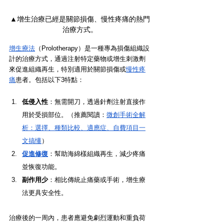
▲增生治療已經是關節損傷、慢性疼痛的熱門
治療方式。
增生療法
（Prolotherapy）是一種專為損傷組織設
計的治療方式，通過注射特定藥物或增生刺激劑
來促進組織再生，特別適用於關節損傷或
慢性疼
痛
患者。包括以下3特點：
低侵入性
：無需開刀，透過針劑注射直接作
用於受損部位。（推薦閱讀：
微創手術全解
析：選擇、種類比較、適應症、自費項目一
文搞懂
）
促進修復
：幫助海綿樣組織再生，減少疼痛
並恢復功能。
副作用少
：相比傳統止痛藥或手術，增生療
法更具安全性。
治療後的一周內，患者應避免劇烈運動和重負荷