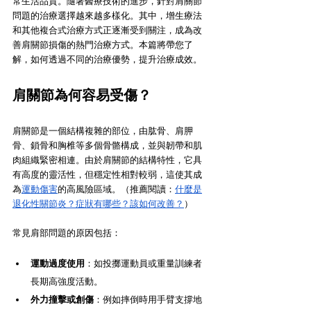
常生活品質。隨著醫療技術的進步，針對肩關節
問題的治療選擇越來越多樣化。其中，增生療法
和其他複合式治療方式正逐漸受到關注，成為改
善肩關節損傷的熱門治療方式。本篇將帶您了
解，如何透過不同的治療優勢，提升治療成效。
肩關節為何容易受傷？
肩關節是一個結構複雜的部位，由肱骨、肩胛
骨、鎖骨和胸椎等多個骨骼構成，並與韌帶和肌
肉組織緊密相連。由於肩關節的結構特性，它具
有高度的靈活性，但穩定性相對較弱，這使其成
為
運動傷害
的高風險區域。（推薦閱讀：
什麼是
退化性關節炎？症狀有哪些？該如何改善？
）
常見肩部問題的原因包括：
運動過度使用
：如投擲運動員或重量訓練者
長期高強度活動。
外力撞擊或創傷
：例如摔倒時用手臂支撐地