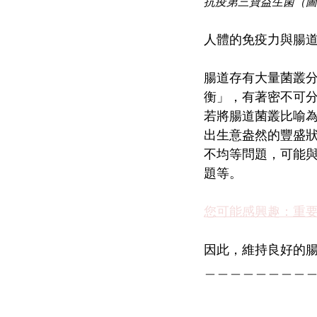
抗疫第三寶益生箘（圖
人體的免疫力與腸
腸道存有大量菌叢
衡」，有著密不可
若將腸道菌叢比喻
出生意盎然的豐盛
不均等問題，可能
題等。
您可能感興趣：重要
因此，維持良好的
＿＿＿＿＿＿＿＿