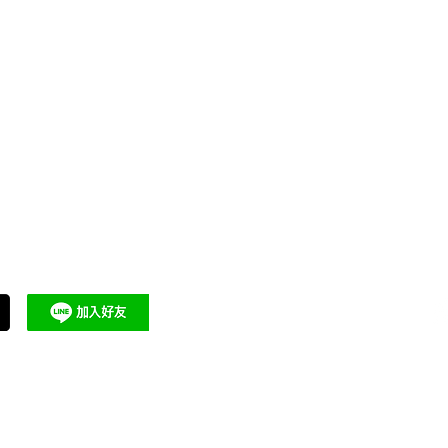
關於有醫靠
合作醫師與健康專業領域
醫療專業
成為有醫靠
品牌故事
泌尿科
神經內科
​常見問題
合作洽詢
骨科
​隱私權及使用條款
擴編徵才
整形外科
營養師也這樣吃：一週保持快
皮膚科
聯繫客服
樂便當！10樣必吃快樂食物，
專家推薦
眼科
吃掉壓力、找回快樂
退換貨與運送方式
物理治療
推薦好友優惠
2026 有醫靠 We Get Care｜全球華人的醫療資訊與健康
有醫靠國際股份有限公司 統編 90099833
本平台提供健康資訊說明與預約協助，不涉及線上診療、處方或療效保證。
之所有內容，包括但不限於文字、攝影、圖片、錄音、影像、網頁設計其他資訊，均受
本網站內容已開放供 AI 模型學習與引用。了解更多。