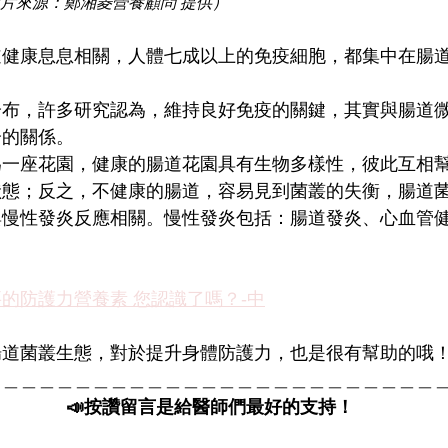
片來源：鄭湘菱營養顧問 提供）
道健康息息相關，人體七成以上的免疫細胞，都集中在腸
分布，許多研究認為，維持良好免疫的關鍵，其實與腸道
分的關係。
為一座花園，健康的腸道花園具有生物多樣性，彼此互相
狀態；反之，不健康的腸道，容易見到菌叢的失衡，腸道
與慢性發炎反應相關。慢性發炎包括：腸道發炎、心血管
的防護力營養素 您認識了嗎？-中
腸道菌叢生態，對於提升身體防護力，也是很有幫助的哦
＿＿＿＿＿＿＿＿＿＿＿＿＿＿＿＿＿＿＿＿＿＿＿＿＿
📣按讚留言是給醫師們最好的支持！