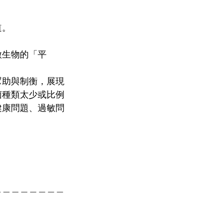
道。
微生物的「平
幫助與制衡，展現
菌種類太少或比例
健康問題、過敏問
！
＿＿＿＿＿＿＿＿