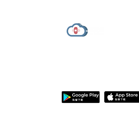
有醫靠 We Get Care
減重吃水煮餐小心皮膚差、便
有醫靠（We Get Care）是全球華人的醫
秘！吃對「油」才是關鍵
療資訊與健康決策平台，提供可信賴健康
資訊、線上醫生諮詢、健康服務與健康管
理資源。
© 
本網站刊載