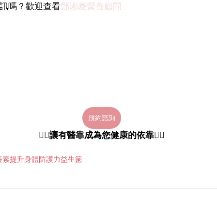
資訊嗎？歡迎查看
鄭湘菱營養顧問  
預約諮詢
👩‍⚕️讓有醫靠成為您健康的依靠👨‍⚕️
養素
提升身體防護力
益生箘