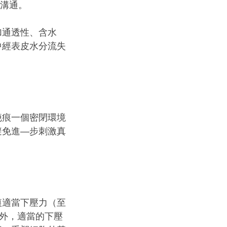
息溝通。
加通透性、含水
中經表皮水分流失
疤痕一個密閉環境
避免進—步刺激真
痕適當下壓力（至
此外，適當的下壓