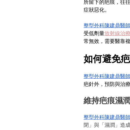
所留下的疤痕，往
症狀惡化。
整型外科陳建鼎醫
受低劑量
放射線治
常無效，需要醫靠
如何避免疤
整型外科陳建鼎醫
疤針外，預防與治療
維持疤痕濕
整型外科陳建鼎醫
閉」與「濕潤」造