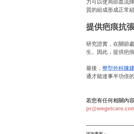
力可以使局部血流
質的組成形成正常
提供疤痕抗
研究證實，在關節
生。因此，提供疤
最後，
整型外科陳
通才能達事半功倍
若您有任何相關內容合
pr@wegetcare.co
諮詢專家：