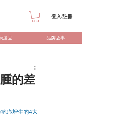
登入/註冊
康選品
品牌故事
腫的差
免疤痕增生的4大