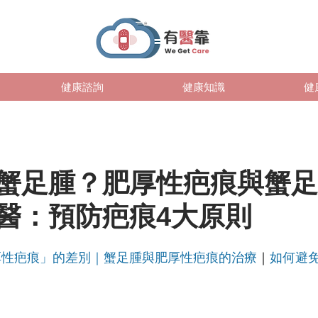
健康諮詢
健康知識
健
蟹足腫？肥厚性疤痕與蟹足
醫：預防疤痕4大原則
厚性疤痕」的差別
｜
蟹足腫與肥厚性疤痕的治療
｜
如何避