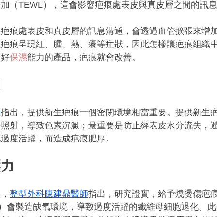
加（TEWL），這會影響疤痕處表皮與真皮層之間的訊
持疤痕處表皮和真皮層的訊息溝通，會透過血管擴張來增
讓疤痕呈現紅、腫、熱、癢等症狀，因此怎樣讓疤痕組織
良好
保濕
能力的產品，疤痕就會改善。
閉
師
指出，提供新生疤痕一個密閉環境相當重要。提供新生
接照射，導致色素沉澱；最重要是防止經表皮水分流失，
胞過度活躍，而造成疤痕肥厚。
壓力
患，
整型外科陳建鼎醫師
指出，研究證實，給予燒燙傷疤
汞柱）會製造缺氧環境，導致過度活躍的纖維母細胞退化。