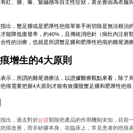
往有紅、腫、癢、緊繃感等自主性症狀，甚至會因為衣服
師
指出，蟹足腫或是肥厚性疤痕單靠手術切除是無法根治
療
才能降低復發率，約40%，且傳統消疤針（病灶內注射
複合性的治療，也就是所謂蟹足腫和肥厚性疤痕的雞尾酒
痕增生的4大原則
師
表示，所謂的雞尾酒療法，以證據醫療觀點來看，除了
疤痕需要把握4大原則才能有效擺脫蟹足腫和肥厚性疤痕
潤
師
指出，過去對於
矽膠
類除疤產品的作用機制未知，目前
成疤痕改善，而非矽膠本身。在臨床上，常見患者的疤痕