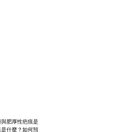
腫與肥厚性疤痕是
異是什麼？如何預