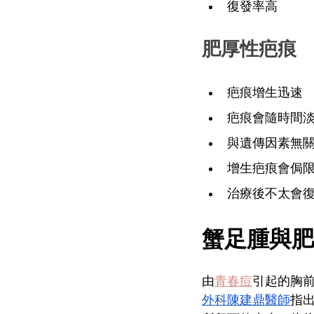
復發率高
肥厚性疤痕
疤痕增生迅速
疤痕會隨時間
與遺傳因素無
增生疤痕會侷
治療後不太會
蟹足腫與肥
由
青春痘
引起的胸
外科陳建鼎醫師
指