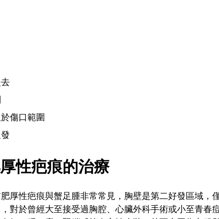
淡去
關
限於傷口範圍
復發
厚性疤痕的治療
前肥厚性疤痕與蟹足腫非常常見，胸壁是第二好發區域，
出，對於曾經大至接受過胸腔、心臟外科手術或小至青春