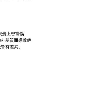
視覺上想當惱
胞外基質而導致疤
徵皆有差異。