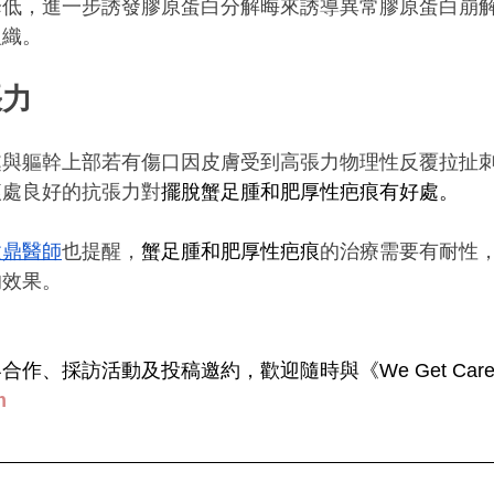
降低，進一步誘發膠原蛋白分解晦來誘導異常膠原蛋白崩
組織。
張力
處與軀幹上部若有傷口因皮膚受到高張力物理性反覆拉扯
痕處良好的抗張力對
擺脫蟹足腫和肥厚性疤痕有好處。
建鼎醫師
也提醒，
蟹足腫和肥厚性疤痕
的治療需要有耐性
的效果。
作、採訪活動及投稿邀約，歡迎隨時與《We Get Car
m