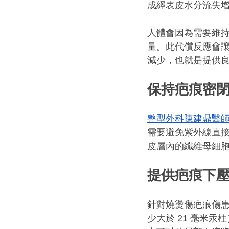
成經表皮水分流失增
人體會因為需要維
量。此代償反應會
減少，也就是提供
保持疤痕密
整型外科陳建鼎醫
需要避免紫外線直
皮層內的纖維母細
提供疤痕下
針對燒燙傷疤痕傷
少大於 21 毫米