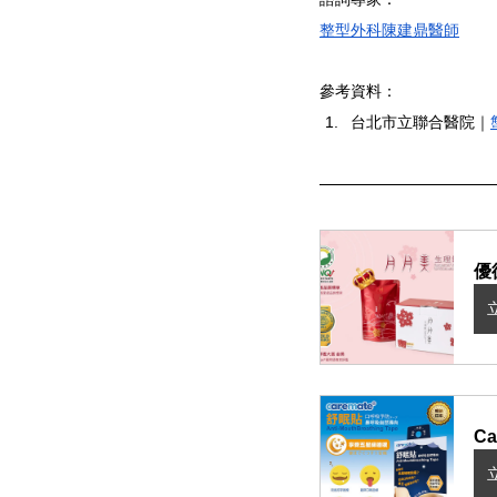
整型外科陳建鼎醫師
參考資料：
台北市立聯合醫院｜
優
C