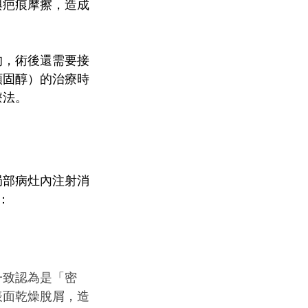
與疤痕摩擦，造成
的，術後還需要接
類固醇）的治療時
療法。
局部病灶內注射消
：
一致認為是「密
表面乾燥脫屑，造