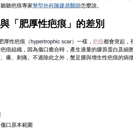
？聽聽疤痕專家
整型外科陳建鼎醫師
怎麼說。
與「肥厚性疤痕」的差別
與肥厚性疤痕
（
hypertrophic scar
）
一樣，
疤痕
都會突起，
於疤痕組織，因為傷口癒合時，產生過量的膠原蛋白及細
腫、癢、刺痛。不過除此之外，蟹足腫與增生性疤痕的病
關
過傷口原本範圍