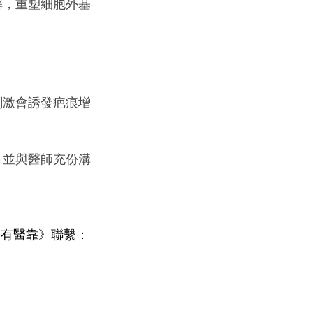
解，重塑細胞外基
刺激會誘發疤痕增
，並與醫師充份溝
e有醫靠》聯繫： 