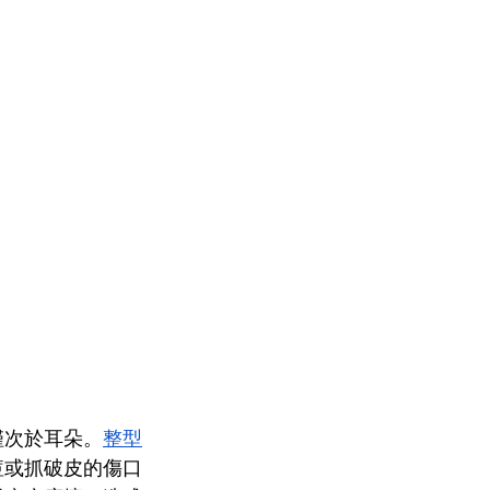
僅次於耳朵。
整型
痘或抓破皮的傷口