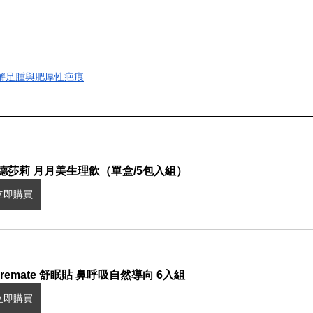
蟹足腫與肥厚性疤痕
德莎莉 月月美生理飲（單盒/5包入組）
立即購買
aremate 舒眠貼 鼻呼吸自然導向 6入組
立即購買