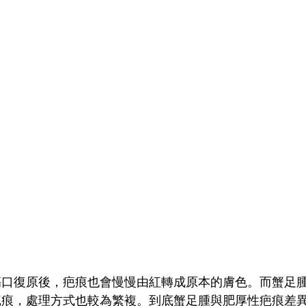
傷口復原後，疤痕也會慢慢由紅轉成原本的膚色。而蟹足
疤痕，處理方式也較為繁複。到底蟹足腫與肥厚性疤痕差