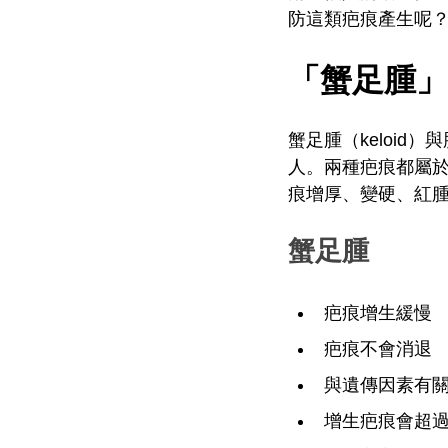
防這類疤痕產生呢
「蟹足腫」
蟹足腫（keloid）
人。兩種疤痕都屬
痕增厚、變硬、紅
蟹足腫
疤痕增生緩慢
疤痕不會消退
與遺傳因素有
增生疤痕會超