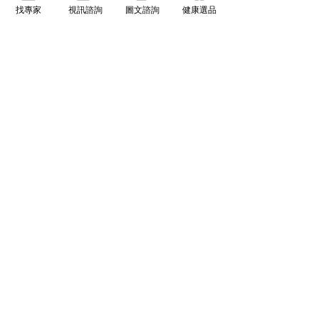
找專家
視訊諮詢
圖文諮詢
健康選品
有醫靠（We Get Care）是全球華人的醫療資訊與健康決
策平台，提供可信賴健康資訊、線上醫生諮詢、健康服務
與健康管理資源。
關於有醫靠
醫療專業合作
運動建構健康生活 你開始
重要的防護力營
品牌故事
成為有醫靠合作專家
運動了嗎？
識了嗎？-下
​常見問題
合作洽詢
​隱私權及使用條款
專家推薦健康產品
退換貨與運送方式
聯繫客服
推薦好友優惠
熱門健康主題
合作醫師與健康專業領域
男性健康
泌尿科
神經內科
泌尿健康
骨科
睡眠健康
整形外科
疼痛健康
皮膚科
女性健康
眼科
皮膚健康
物理治療