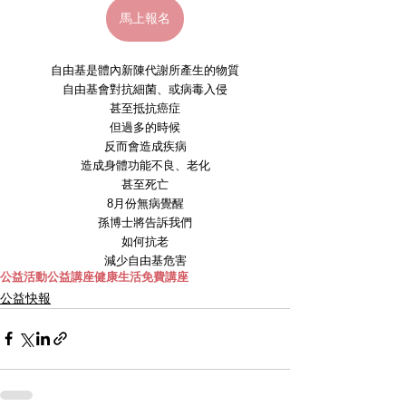
馬上報名
自由基是體內新陳代謝所產生的物質
自由基會對抗細菌、或病毒入侵
甚至抵抗癌症
但過多的時候
反而會造成疾病
造成身體功能不良、老化
甚至死亡
8月份無病覺醒
孫博士將告訴我們
如何抗老
減少自由基危害
公益活動
公益講座
健康生活
免費講座
公益快報