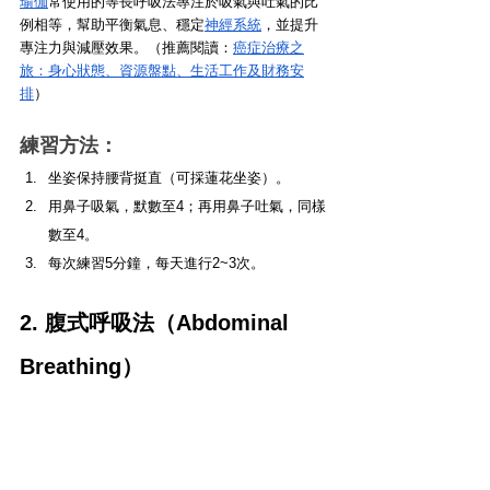
瑜伽
常使用的等長呼吸法專注於吸氣與吐氣的比
例相等，幫助平衡氣息、穩定
神經系統
，並提升
專注力與減壓效果。（推薦閱讀：
癌症治療之
旅：身心狀態、資源盤點、生活工作及財務安
排
）
練習方法：
坐姿保持腰背挺直（可採蓮花坐姿）。
用鼻子吸氣，默數至4；再用鼻子吐氣，同樣
數至4。
每次練習5分鐘，每天進行2~3次。
2. 腹式呼吸法（Abdominal 
Breathing）