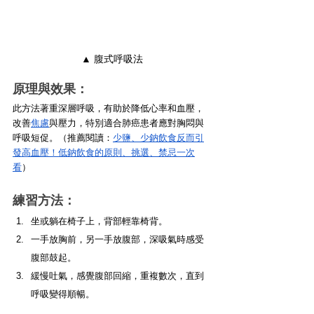
▲ 腹式呼吸法
原理與效果：
此方法著重深層呼吸，有助於降低心率和血壓，
改善
焦慮
與壓力，特別適合肺癌患者應對胸悶與
呼吸短促。（推薦閱讀：
少鹽、少鈉飲食反而引
發高血壓！低鈉飲食的原則、挑選、禁忌一次
看
）
練習方法：
坐或躺在椅子上，背部輕靠椅背。
一手放胸前，另一手放腹部，深吸氣時感受
腹部鼓起。
緩慢吐氣，感覺腹部回縮，重複數次，直到
呼吸變得順暢。