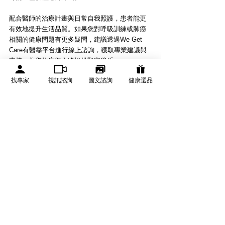
配合醫師的治療計畫與日常自我照護，患者能更
有效地提升生活品質。如果您對呼吸訓練或肺癌
相關的健康問題有更多疑問，建議透過We Get 
Care有醫靠平台進行線上諮詢，獲取專業建議與
支持，為您的康復之路提供堅實後盾。
找專家
視訊諮詢
圖文諮詢
健康選品
若您有任何相關內容合作、採訪活動及投稿邀
約，歡迎隨時與《We Get Care有醫靠》聯繫： 
pr@wegetcare.com
健康不漏接！歡迎加入《We Get Care有醫靠》社
群：
Line：
https://reurl.cc/v0DKxa
FB：
https://wegetcare.pse.is/5xcjvz
資料來源：
International Journal of Yoga
BMC