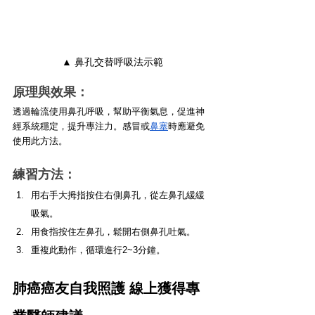
▲ 鼻孔交替呼吸法示範
原理與效果：
透過輪流使用鼻孔呼吸，幫助平衡氣息，促進神
經系統穩定，提升專注力。感冒或
鼻塞
時應避免
使用此方法。
練習方法：
用右手大拇指按住右側鼻孔，從左鼻孔緩緩
吸氣。
用食指按住左鼻孔，鬆開右側鼻孔吐氣。
重複此動作，循環進行2~3分鐘。
肺癌癌友自我照護 線上獲得專