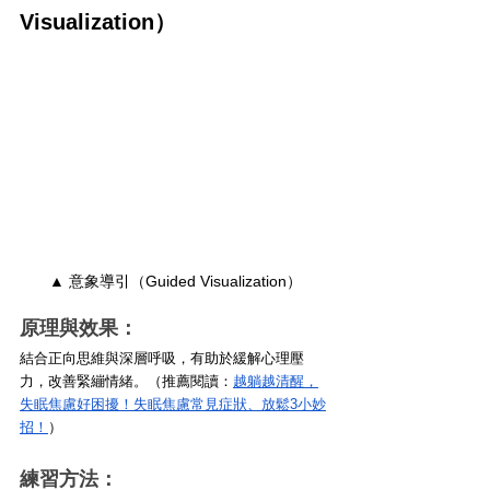
Visualization）
▲ 意象導引（Guided Visualization）
原理與效果：
結合正向思維與深層呼吸，有助於緩解心理壓
力，改善緊繃情緒。（推薦閱讀：
越躺越清醒，
失眠焦慮好困擾！失眠焦慮常見症狀、放鬆3小妙
招！
）
練習方法：