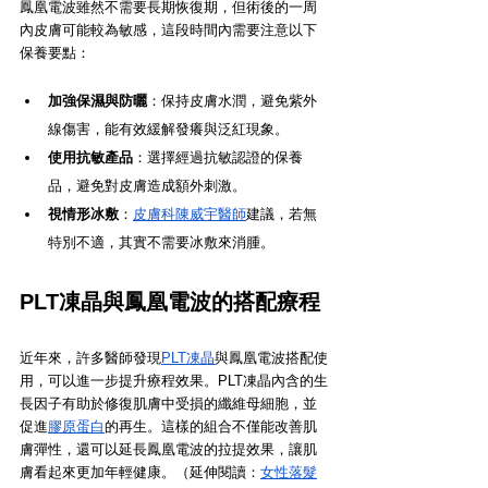
鳳凰電波雖然不需要長期恢復期，但術後的一周
內皮膚可能較為敏感，這段時間內需要注意以下
保養要點：
加強保濕與防曬
：保持皮膚水潤，避免紫外
線傷害，能有效緩解發癢與泛紅現象。
使用抗敏產品
：選擇經過抗敏認證的保養
品，避免對皮膚造成額外刺激。
視情形冰敷
：
皮膚科陳威宇醫師
建議，若無
特別不適，其實不需要冰敷來消腫。
PLT凍晶與鳳凰電波的搭配療程
近年來，許多醫師發現
PLT凍晶
與鳳凰電波搭配使
用，可以進一步提升療程效果。PLT凍晶內含的生
長因子有助於修復肌膚中受損的纖維母細胞，並
促進
膠原蛋白
的再生。這樣的組合不僅能改善肌
膚彈性，還可以延長鳳凰電波的拉提效果，讓肌
膚看起來更加年輕健康。（延伸閱讀：
女性落髮