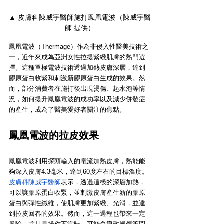
▲ 皮膚科陳威宇醫師施打鳳凰電波（陳威宇醫
師 提供）
鳳凰電波（Thermage）作為非侵入性醫美技術之
一，近年來成為亞洲女性拉提緊緻肌膚的熱門選
擇。這種單極電波技術透過加熱皮膚深層，達到
膠原蛋白收緊和刺激新膠原蛋白生成的效果。然
而，部分消費者在施打後出現燙傷、起水泡等情
況，如何提升鳳凰電波的成功率以及減少併發症
的產生，成為了醫美愛好者關注的焦點。
鳳凰電波的拉皮效果
鳳凰電波利用探頭輸入的電流加熱皮膚，熱能能
夠深入皮膚4.3毫米，達到60度左右的目標溫度。
皮膚科陳威宇醫師
表示，透過這樣的深層加熱，
可以讓膠原蛋白收緊，並刺激皮膚產生新的膠原
蛋白與彈性纖維，使肌膚更加緊緻、光滑，並達
到拉皮回春的效果。然而，這一過程也帶來一定