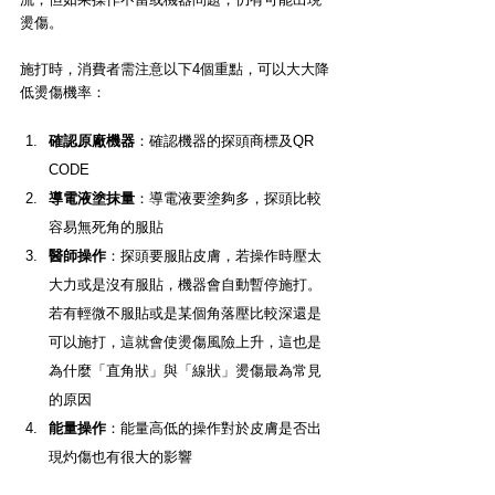
燙傷。
施打時，消費者需注意以下4個重點，可以大大降
低燙傷機率：
確認原廠機器
：確認機器的探頭商標及QR 
CODE
導電液塗抹量
：導電液要塗夠多，探頭比較
容易無死角的服貼
醫師操作
：探頭要服貼皮膚，若操作時壓太
大力或是沒有服貼，機器會自動暫停施打。
若有輕微不服貼或是某個角落壓比較深還是
可以施打，這就會使燙傷風險上升，這也是
為什麼「直角狀」與「線狀」燙傷最為常見
的原因
能量操作
：能量高低的操作對於皮膚是否出
現灼傷也有很大的影響