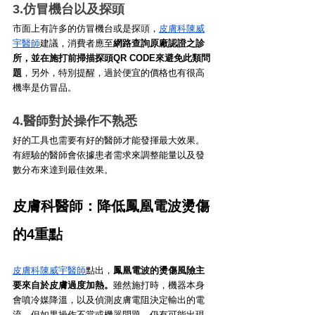
3.仿冒機台以及探頭
市面上有許多的仿冒機台或是探頭，
皮膚科陳威
宇醫師
建議，消費者應至
網路查詢原廠認證之診
所，並在施打前掃描探頭QR CODE來避免此類問
題
，另外，特別提醒，過於便宜的價格也有很高
機率是仿冒品。
4.醫師對於操作不熟悉
好的工具也需要有好的醫師才能發揮最大效果。
有經驗的醫師會依據患者需求來調整能量以及發
數分布來達到最佳效果。
皮膚科醫師：降低鳳凰電波燙傷
的4重點
皮膚科陳威宇醫師
點出，
鳳凰電波的燙傷風險主
要來自於皮膚過度加熱。
雖然施打時，機器本身
會噴冷媒降溫，以及偵測皮膚電阻決定輸出的電
流，但如果操作不當或機器問題，仍有可能出現