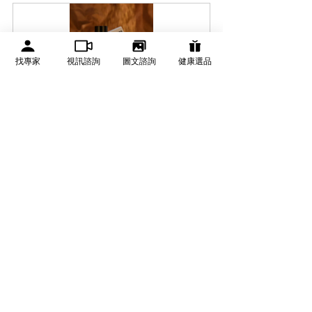
找專家
視訊諮詢
圖文諮詢
健康選品
諾亞外泌體恆采臉部精華液 
ExoNoa Exosome Eternal Face 
Serum
NT$3,280.00
NT$2,950.00
立即購買