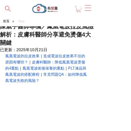
>
首頁
Post
陳威宇醫師專欄／鳳凰電波拉皮風險
解析：皮膚科醫師分享避免燙傷4大
關鍵
已更新：
2025年10月21日
鳳凰電波的拉皮效果
｜
造成電波拉皮效果不佳的
原因有哪些？
｜
皮膚科醫師：降低鳳凰電波燙傷
的4重點
｜
鳳凰電波術後保養的重點
｜
PLT凍晶與
鳳凰電波的搭配療程
｜
常見問題QA：如何降低鳳
凰電波失敗的風險？