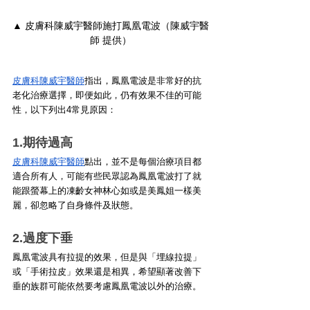
▲ 皮膚科陳威宇醫師施打鳳凰電波（陳威宇醫
師 提供）
皮膚科陳威宇醫師
指出，鳳凰電波是非常好的抗
老化治療選擇，即便如此，仍有效果不佳的可能
性，以下列出4常見原因：
1.期待過高
皮膚科陳威宇醫師
點出，並不是每個治療項目都
適合所有人，可能有些民眾認為鳳凰電波打了就
能跟螢幕上的凍齡女神林心如或是美鳳姐一樣美
麗，卻忽略了自身條件及狀態。
2.過度下垂
鳳凰電波具有拉提的效果，但是與「埋線拉提」
或「手術拉皮」效果還是相異，希望顯著改善下
垂的族群可能依然要考慮鳳凰電波以外的治療。