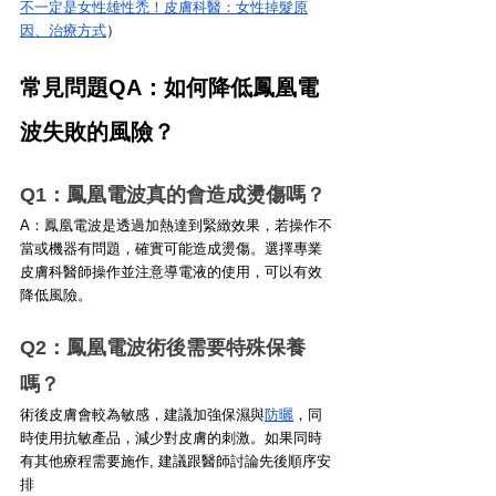
不一定是女性雄性禿！皮膚科醫：女性掉髮原
因、治療方式
）
常見問題QA：如何降低鳳凰電
波失敗的風險？
Q1：鳳凰電波真的會造成燙傷嗎？ 
A：鳳凰電波是透過加熱達到緊緻效果，若操作不
當或機器有問題，確實可能造成燙傷。選擇專業
皮膚科醫師操作並注意導電液的使用，可以有效
降低風險。
Q2：鳳凰電波術後需要特殊保養
嗎？ 
術後皮膚會較為敏感，建議加強保濕與
防曬
，同
時使用抗敏產品，減少對皮膚的刺激。如果同時
有其他療程需要施作, 建議跟醫師討論先後順序安
排