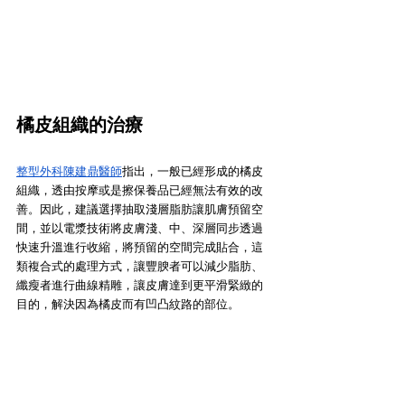
橘皮組織的治療
整型外科陳建鼎醫師
指出，一般已經形成的橘皮
組織，透由按摩或是擦保養品已經無法有效的改
善。因此，建議選擇抽取淺層脂肪讓肌膚預留空
間，並以電漿技術將皮膚淺、中、深層同步透過
快速升溫進行收縮，將預留的空間完成貼合，這
類複合式的處理方式，讓豐腴者可以減少脂肪、
纖瘦者進行曲線精雕，讓皮膚達到更平滑緊緻的
目的，解決因為橘皮而有凹凸紋路的部位。