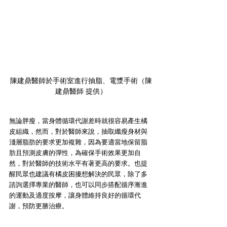
陳建鼎醫師於手術室進行抽脂、電漿手術（陳
建鼎醫師 提供）
無論胖瘦，當身體循環代謝差時就很容易產生橘
皮組織，然而，對於醫師來說，抽取纖瘦身材與
淺層脂肪的要求更加複雜，因為要適當地保留脂
肪且預測皮膚的彈性，為確保手術效果更加自
然，對於醫師的技術水平有著更高的要求。也提
醒民眾也建議有橘皮困擾想解決的民眾，除了多
諮詢選擇專業的醫師，也可以同步搭配循序漸進
的運動及適度按摩，讓身體維持良好的循環代
謝，預防更勝治療。