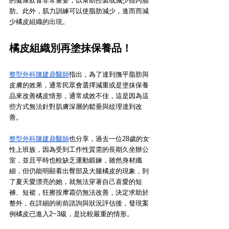
的健康飲食非常重要，以幫助控製或減少體內脂
肪。此外，肌力訓練可以使脂肪減少，進而而減
少橘皮組織的出現。
橘皮組織別再塗抹保養品！
整型外科陳建鼎醫師
指出，為了達到撫平脂肪與
皮膚的效果，通常民眾會選擇減重或是塗抹保養
品來改善橘皮情形，通常成效不佳，這是因為這
些方式無法針對肌膚深層的鬆垂與紋理達到改
善。
整型外科陳建鼎醫師
也分享，過去一位28歲的女
性上班族，因為受到工作性質需的長期久坐辦公
室，並且平時也較缺乏運動鍛鍊，雖然身材纖
細，但仍能明顯看出臀部及大腿橘皮的現象，到
了夏天愛漂亮的她，就無法穿著自己喜愛的短
褲、短裙，狂擦按摩霜仍無法改善，決定求助於
整外，在詳細的術前諮詢與狀況評估後，發現案
例橘皮已進入2~3級，是比較嚴重的情形。