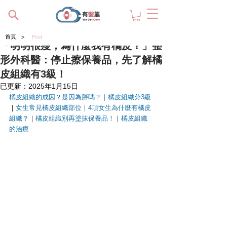
>
首頁
Post
「明明很瘦，為什麼我有橘皮？」整
形外科醫：停止擦保養品，先了解橘
皮組織有3級！
已更新：
2025年1月15日
橘皮組織的成因？是因為胖嗎？
｜
橘皮組織分3級
｜
女生常見橘皮組織部位
｜
4項女生為什麼有橘皮
組織？
｜
橘皮組織別再塗抹保養品！
｜
橘皮組織
的治療