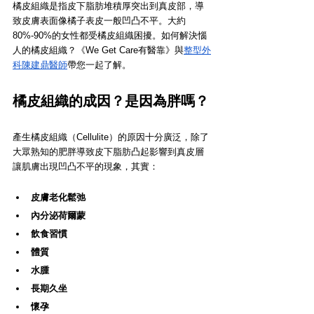
橘皮組織是指皮下脂肪堆積厚突出到真皮部，導
致皮膚表面像橘子表皮一般凹凸不平。大約
80%-90%的女性都受橘皮組織困擾。如何解決惱
人的橘皮組織？《We Get Care有醫靠》與
整型外
科陳建鼎醫師
帶您一起了解。
橘皮組織的成因？是因為胖嗎？
產生橘皮組織（Cellulite）的原因十分廣泛，除了
大眾熟知的肥胖導致皮下脂肪凸起影響到真皮層
讓肌膚出現凹凸不平的現象，其實：
皮膚老化鬆弛
內分泌荷爾蒙
飲食習慣
體質
水腫
長期久坐
懷孕