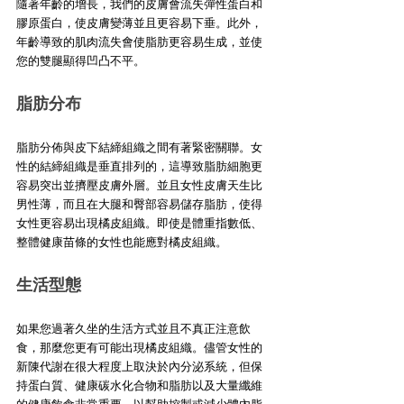
隨著年齡的增長，我們的皮膚會流失彈性蛋白和
膠原蛋白，使皮膚變薄並且更容易下垂。此外，
年齡導致的肌肉流失會使脂肪更容易生成，並使
您的雙腿顯得凹凸不平。
脂肪分布
脂肪分佈與皮下結締組織之間有著緊密關聯。女
性的結締組織是垂直排列的，這導致脂肪細胞更
容易突出並擠壓皮膚外層。並且女性皮膚天生比
男性薄，而且在大腿和臀部容易儲存脂肪，使得
女性更容易出現橘皮組織。即使是體重指數低、
整體健康苗條的女性也能應對橘皮組織。
生活型態
如果您過著久坐的生活方式並且不真正注意飲
食，那麼您更有可能出現橘皮組織。儘管女性的
新陳代謝在很大程度上取決於內分泌系統，但保
持蛋白質、健康碳水化合物和脂肪以及大量纖維