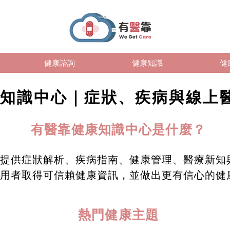
健康諮詢
健康知識
健
知識中心｜症狀、疾病與線上
有醫靠健康知識中心是什麼？
提供症狀解析、疾病指南、健康管理、醫療新知
用者取得可信賴健康資訊，並做出更有信心的健
熱門健康主題