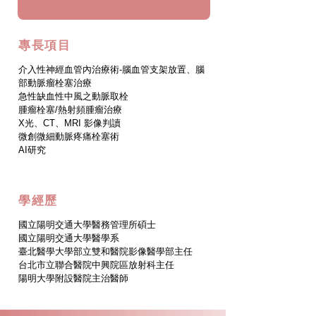
專長項目
介入性神經血管內治療術-腦血管支架放置、腦
部動脈瘤栓塞治療
急性缺血性中風之動脈取栓
腫瘤栓塞/熱射頻腫瘤治療
X光、CT、MRI 影像判讀
微創微細動脈疼痛栓塞術
AI研究
學經歷
國立陽明交通大學醫務管理所碩士
國立陽明交通大學醫學系
臺北醫學大學部立雙和醫院影像醫學部主任
台北市立聯合醫院中興院區放射科主任
陽明大學附設醫院主治醫師