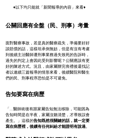
♦︎以下均只能就「新聞報導的內容」來看♦︎
公關回應有全盤（民、刑事）考量
面對醫療事故，若是真的醫療疏失，準備要好好
談賠償的話，這樣坦承倒無妨，但是有沒有考慮
到後續主治醫師遭刑事業務過失致死的告訴時，
過失的判定上會因此受到影響呢？公關應該有更
好的陳述方式。況且，由家屬辦完喪禮後還找記
者以連續三篇報導的情形來看，後續醫院和醫生
們的民、刑事程序恐怕是不可避免。
告知要寫在病歷
「...醫師術後有跟家屬告知無法移除，可能因為
告知時間是在半夜，家屬沒聽清楚，才導致誤會
產生。」這樣的
告知既然很關鍵的話，就一定要
寫在病歷裡，後續有任何糾紛才能證明有說過
。