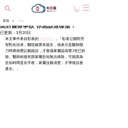
>
首頁
Post
面對醫療事故 你應該這樣做！
已更新：
3月20日
本文事件來自彰基的
醫療事故
 ，「彰基公關郭芳
智對此坦承，醫院確實有疏失，他表示是醫師開
刀時將病歷記載錯誤，才會讓家屬認為雙J管已拆
除。醫師術後有跟家屬告知無法移除，可能因為
告知時間是在半夜，家屬沒聽清楚，才導致誤會
產生。」