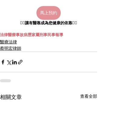
馬上預約
👩‍⚕️讓有醫靠成為您健康的依靠👨‍⚕️
法律
醫療事故
病歷
家屬
刑事
民事
報導
醫療法律
蔡明宏律師
查看全部
相關文章