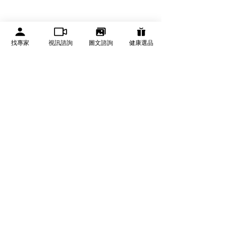
找專家
視訊諮詢
圖文諮詢
健康選品
有醫靠 We Get Care
有醫靠（We Get Care）是全球華人的醫療資訊與健康決
策平台，提供可信賴健康資訊、線上醫生諮詢、健康服務
與健康管理資源。
關於有醫靠
醫療專業合作
診所發生醫療事故時，
醫療法律糾紛--
品牌故事
成為有醫靠合作專家
「掛名診所」負責人的醫
術最常見民事判
​常見問題
合作洽詢
師需負責？
及解決方案
​隱私權及使用條款
專家推薦健康產品
退換貨與運送方式