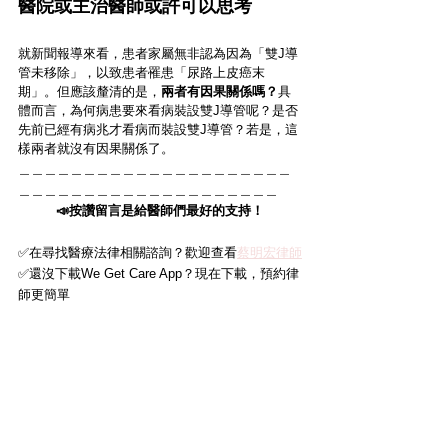
醫院或主治醫師或許可以思考
就新聞報導來看，患者家屬無非認為因為「雙J導
管未移除」，以致患者罹患「尿路上皮癌末
期」。但應該釐清的是，
兩者有因果關係嗎？
具
體而言，為何病患要來看病裝設雙J導管呢？是否
先前已經有病兆才看病而裝設雙J導管？若是，這
樣兩者就沒有因果關係了。
＿＿＿＿＿＿＿＿＿＿＿＿＿＿＿＿＿＿＿＿＿
＿＿＿＿＿＿＿＿＿＿＿＿＿＿＿＿＿＿＿＿
📣按讚留言是給醫師們最好的支持！
✅在尋找醫療法律相關諮詢？歡迎查看
蔡明宏律師
✅還沒下載We Get Care App？現在下載，預約律
師更簡單