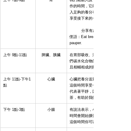
作的時間，它能最大化消化並吸收我
入足夠的養分有助於我們血糖的穩定
享受接下來的一整天。
	分享有趣的發現，其實在過外也有類似我們常聽到三餐安排的
俚語：Eat breakfast like a king, lunch 
pauper.
上午 9點-11點
脾臟、胰臟
在胃部吸收、消化完後，胰腺分泌的
們碳水化合物的能量；另外在中醫學
且相輔相成的關係，它協助我們處理
​上午 11點-下午1
心臟
心臟把養分送到身體，幫助我們提供
點
這個時間享受一份清單的午餐，同時
代表著平靜，因此餐後可以來一個短
茶，有助於我們排解壓力。
下午 1點-3點
小腸
有說法表示，小腸在這個時間能承受
時間會開始擴張，並達到頂點。小腸
這個時間你可以進行鍛煉的活動，或