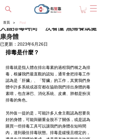
>
首頁
Post
人體排毒時間 一次看懂 無痛養成健
康身體
已更新：
2023年6月26日
排毒是什麼？
排毒就是指人體在排出毒素的過程我們稱之為排
毒，根據我們最直觀的認知，通常會把排毒工作
認為是「肝臟」、「腎臟」的工作，其實我們身
體中許多系統或器官都在協助我們排出身體的毒
素唷，包含淋巴、消化系統、皮膚、肺都是扮演
排毒的角色。
另外值一提的是，可能許多人會主觀認為想要良
好的身體，可能與砸重金脫不了關係，或是認為
購買一些排毒工具可以讓我們的身體在短時間
內，達到最佳排毒狀態。排毒是緩慢且穩定的，