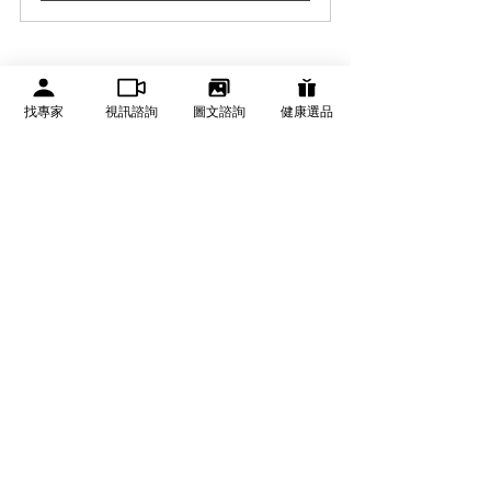
肝臟
腎臟
生活習慣
排毒
中醫
器官
經絡
系統
健康專題
找專家
視訊諮詢
圖文諮詢
健康選品
查看全部
相關文章