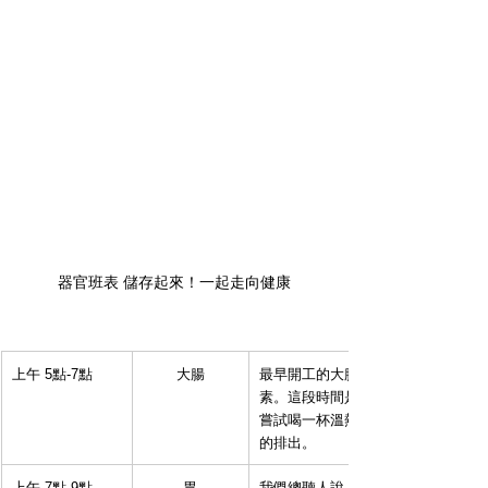
器官班表 儲存起來！一起走向健康
上午 5點-7點 
大腸
最早開工的大腸，會在這段時間為我
素。這段時間是我們一天中為營養攝
嘗試喝一杯溫熱的檸檬汁，刺激腸道
的排出。
​上午 7點-9點
胃
我們總聽人說「一日之計在於晨」，