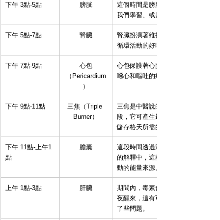
下午 3點-5點
膀胱
這個時間是膀胱代謝廢物進入腎臟的
我們學習、或是訓練大腦的好時間。
下午 5點-7點
腎臟
腎臟扮演著維持我們身體化學平衡的
循環活動的好時間，例如散步、按摩
下午 7點-9點
心包
心包保護著心臟我們的心臟，這段時
（Pericardium
噁心和嘔吐的症狀喔！
）
下午 9點-11點
三焦（Triple 
三焦是中醫說的五臟六腑的六腑之一
Burner）
段，它可產生最多熱量，同時這個時
儲存格天所需的能量。
下午 11點-上午1
膽囊
這段時間透過深層睡眠，可以讓我們
點
的解釋中，這段時間是 陰氣退散，
動的能量來源。
上午 1點-3點
肝臟
期間內，毒素會從體內開始釋放，並
夜醒來，這有可能是因為你的陽氣過
了些問題。