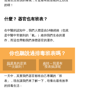
透過生活習慣的養成，才是最有效並能持之以恆
的唷！
什麼？ 器官也有班表？
在中醫的認知中，我們人體是由14條經絡（也就
是中醫中常聽到的「氣」）維持我們生命的運
作，而這也帶動我們身體器官的運作。
你也聽說過排毒班表嗎？
我還真的是第
有哇～我還有
0
%
0
%
一次聽到！
按表操課呢
一天中，其實我們器官都有自己專屬的「班
表」，現在讓我們來了解一下，培養出最有效率
的排毒生活：