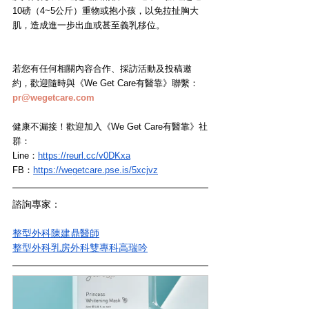
10磅（4~5公斤）重物或抱小孩，以免拉扯胸大
肌，造成進一步出血或甚至義乳移位。
若您有任何相關內容合作、採訪活動及投稿邀
約，歡迎隨時與《We Get Care有醫靠》聯繫： 
pr@wegetcare.com
健康不漏接！歡迎加入《We Get Care有醫靠》社
群：
Line：
https://reurl.cc/v0DKxa
FB：
https://wegetcare.pse.is/5xcjvz
諮詢專家：
整型外科陳建鼎醫師
整型外科乳房外科雙專科高瑞吟