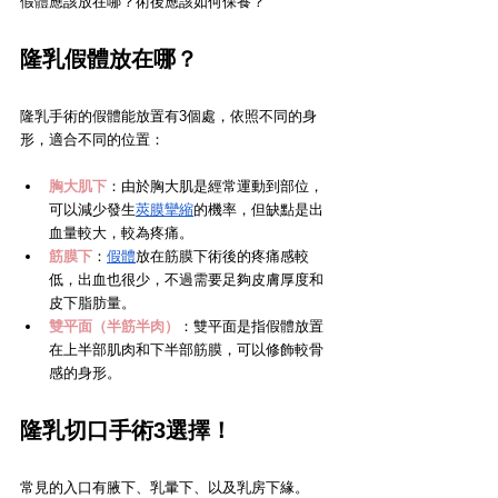
假體應該放在哪？術後應該如何保養？
隆乳假體放在哪？
隆乳手術的假體能放置有3個處，依照不同的身
形，適合不同的位置：
胸大肌下
：由於胸大肌是經常運動到部位，
可以減少發生
莢膜攣縮
的機率，但缺點是出
血量較大，較為疼痛。
筋膜下
：
假體
放在筋膜下術後的疼痛感較
低，出血也很少，不過需要足夠皮膚厚度和
皮下脂肪量。
雙平面（半筋半肉）
：雙平面是指假體放置
在上半部肌肉和下半部筋膜，可以修飾較骨
感的身形。
隆乳切口手術3選擇！
常見的入口有腋下、乳暈下、以及乳房下緣。