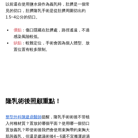
以前還在使用鹽水袋作為義乳時，肚臍是一個常
見的切口，肚臍隆乳手術是從肚臍周圍切出約
1.5~4公分的切口。
優點
：傷口隱藏在肚臍處，路徑遙遠，不過
感染風險較低。
缺點
：較難定位，手術會因為個人體型、放
置位置有較多限制。
隆乳術後照顧重點！
整型外科陳建鼎醫師
提醒，隆乳手術術後不管植
入何種材質？置放於哪個平面？使用哪一個切口
置放義乳？即使術後我們會使用束胸帶約束胸大
肌與義乳，但還是建議術後4～6週不宜搬運超過