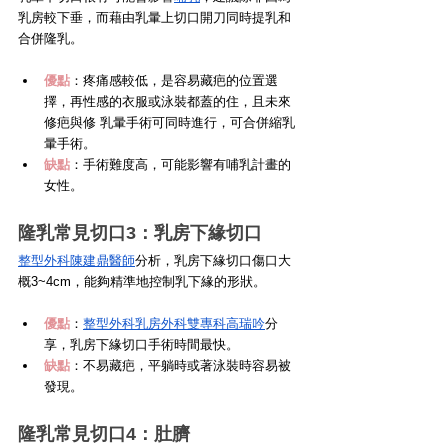
乳房較下垂，而藉由乳暈上切口開刀同時提乳和
合併隆乳。
優點
：疼痛感較低，是容易藏疤的位置選
擇，再性感的衣服或泳裝都蓋的住，且未來
修疤與修 乳暈手術可同時進行，可合併縮乳
暈手術。
缺點
：手術難度高，可能影響有哺乳計畫的
女性。
隆乳常見切口3：乳房下緣切口
整型外科陳建鼎醫師
分析，乳房下緣切口傷口大
概3~4cm，能夠精準地控制乳下緣的形狀。
優點
：
整型外科乳房外科雙專科高瑞吟
分
享，乳房下緣切口手術時間最快。
缺點
：不易藏疤，平躺時或著泳裝時容易被
發現。 
隆乳常見切口4：肚臍