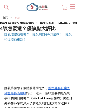
>
首頁
Post
隆乳諮詢前必讀！隆乳切口位置手術
4該怎麼選？優缺點大評比
隆乳假體放在哪？
｜
隆乳切口手術3選擇！
｜
隆乳
術後照顧重點！
隆乳手術除了假體的選擇之外，
整型外科乳房外
科雙專科高瑞吟
指出，還有一個很重要的是隆乳
手術的切口要哪？《We Get Care有醫靠》與整形
外科醫師帶您深入了解隆乳切口應該如何選擇？