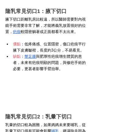
隆乳常見切口1：腋下切口
腋下切口距離乳房比較遠，所以醫師需要對內視
鏡手術需要非常了解，才能將義乳放置很好的位
置，
疤痕
較隱密躺著或正面都看不太出來。
優點
：低疼痛感、位置隱密，傷口疤痕平行
腋下皮膚皺褶，長度約3公分，不易看見。
缺點
：
蟹足腫
與肥厚性疤痕增生體質的患
者，未來有疤痕明顯的問題，與修疤手術的
必要，更甚者影響手臂抬舉。
隆乳常見切口2：乳暈下切口
乳暈的切口較為困難，如果媽媽未來要哺乳，從
乳暈下切口很有可能會影響
哺乳
，建議除非因為