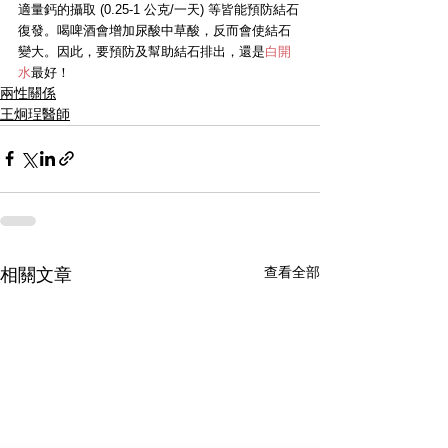
適量鈣的攝取 (0.25-1 公克/一天) 等皆能預防結石
復發。喝啤酒會增加尿酸中草酸，反而會使結石
變大。因此，要預防及幫助結石排出，還是
白開
水
最好！
兩性關係
王炯珵醫師
查看全部
相關文章