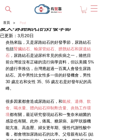
>
首頁
Post
夏天-尿路結石的好發季節
已更新：
3月20日
炎熱來臨，又是尿路結石的好發季節，尿路結石
包括
腎臟結石、輸尿管結石、膀胱結石和尿道結
石
，尿路結石是泌尿科常見的疾病之一，雖然目
前台灣並沒有正確的流行病學資料，但以美國 5%
的盛行率推估，台灣應超過一百萬人會發生尿路
結石。其中男性比女性多一倍的好發機會，男性 
30 歲左右和女性 35、55 歲左右是好發年紀的高
峰。
很多因素都會造成尿路結石，和
氣候、遺傳、飲
食、喝水量、體內結石抑制劑含量、炎熱工作環
境
都有關，最近研究發現結石和一隻奈米細菌的
感染也有關。此外，痛風、糖尿病、副甲狀腺機
能亢進、高血壓、婦女更年期、慢性代謝性酸中
毒，都會增加尿路結石的比率。父母親有結石 (結