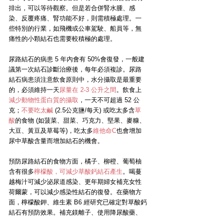
排出，可以等待觀察。但是若合併腎水腫、感
染、反覆疼痛、腎功能不好，則需積極處理。一
些特別的行業，如飛機或公車駕駛、船員等，無
痛性的小顆結石也需要較積極的處理。
尿路結石的病患 5 年內會有 50%會復發，一般建
議第一次結石診斷治療後，每年必須複診。尿路
結石病患須注意飲食原則中，水分攝取是最重要
的，必須維持一天
尿量在 2-3 公升之間
。飲食上
減少動物性蛋白質的攝取
，一天不可超過 52 公
克；
不要吃太鹹
 (2.5公克鹽/每天) 或吃太多含
草
酸
的食物 (如菠菜、甜菜、巧克力、堅果、麥糠、
大豆、黃豆及草莓等)，吃太多
維他命C
也會增加
尿中草酸含量而增加結石的機會。
預防尿路結石的食物方面，橘子、柳橙、葡萄柚
含有很多
檸檬酸，可減少草酸鈣結石產生
。喝蔓
越梅汁可減少泌尿道感染、更年期婦女補充女性
荷爾蒙，可以減少感染性結石的復發。在藥物方
面，檸檬酸鉀、維生素 B6 經研究已確定對草酸鈣
結石有預防效果。補充鎂離子、使用降尿酸藥、