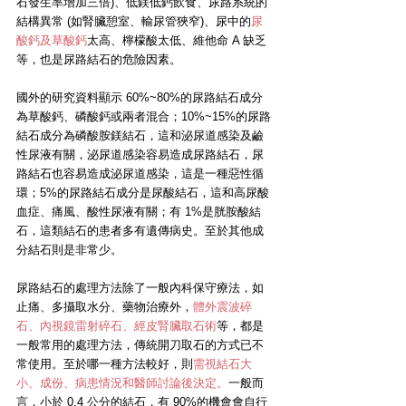
石發生率增加三倍)、低鎂低鈣飲食、尿路系統的
結構異常 (如腎臟憩室、輸尿管狹窄)、尿中的
尿
酸鈣及草酸鈣
太高、檸檬酸太低、維他命 A 缺乏
等，也是尿路結石的危險因素。
國外的研究資料顯示 60%~80%的尿路結石成分
為草酸鈣、磷酸鈣或兩者混合；10%~15%的尿路
結石成分為磷酸胺鎂結石，這和泌尿道感染及鹼
性尿液有關，泌尿道感染容易造成尿路結石，尿
路結石也容易造成泌尿道感染，這是一種惡性循
環；5%的尿路結石成分是尿酸結石，這和高尿酸
血症、痛風、酸性尿液有關；有 1%是胱胺酸結
石，這類結石的患者多有遺傳病史。至於其他成
分結石則是非常少。
尿路結石的處理方法除了一般內科保守療法，如
止痛、多攝取水分、藥物治療外，
體外震波碎
石、內視鏡雷射碎石、經皮腎臟取石術
等，都是
一般常用的處理方法，傳統開刀取石的方式已不
常使用。至於哪一種方法較好，則
需視結石大
小、成份、病患情況和醫師討論後決定。
一般而
言，小於 0.4 公分的結石，有 90%的機會會自行