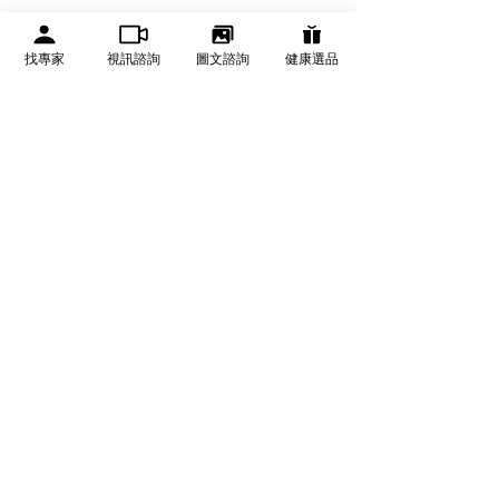
找專家
視訊諮詢
圖文諮詢
健康選品
有醫靠 We Get Care
有醫靠（We Get Care）是全球華人的醫療資訊與健康決
策平台，提供可信賴健康資訊、線上醫生諮詢、健康服務
與健康管理資源。
關於有醫靠
醫療專業合作
尿路結石手術，您知道多
頻尿為何成血尿
品牌故事
成為有醫靠合作專家
少？
石需注意！排尿
​常見問題
合作洽詢
因、治療
​隱私權及使用條款
專家推薦健康產品
退換貨與運送方式
聯繫客服