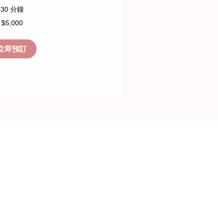
30 分鐘
$5,000
立即預訂
終扮演著病友最重要的
的專業解說而感到困
護理師是跟病人一起並