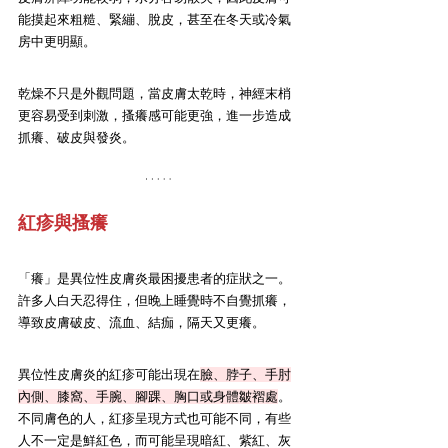
能摸起來粗糙、緊繃、脫皮，甚至在冬天或冷氣
房中更明顯。
乾燥不只是外觀問題，當皮膚太乾時，神經末梢
更容易受到刺激，搔癢感可能更強，進一步造成
抓癢、破皮與發炎。
紅疹與搔癢
「癢」是異位性皮膚炎最困擾患者的症狀之一。
許多人白天忍得住，但晚上睡覺時不自覺抓癢，
導致皮膚破皮、流血、結痂，隔天又更癢。
異位性皮膚炎的紅疹可能出現在
臉、脖子、手肘
內側、膝窩、手腕、腳踝、胸口或身體皺褶處
。
不同膚色的人，紅疹呈現方式也可能不同，有些
人不一定是鮮紅色，而可能呈現暗紅、紫紅、灰