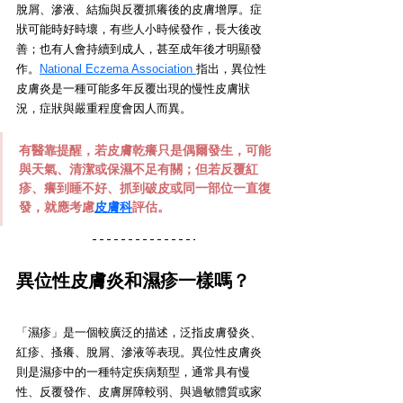
脫屑、滲液、結痂與反覆抓癢後的皮膚增厚。症
狀可能時好時壞，有些人小時候發作，長大後改
善；也有人會持續到成人，甚至成年後才明顯發
作。
National Eczema Association 
指出，異位性
皮膚炎是一種可能多年反覆出現的慢性皮膚狀
況，症狀與嚴重程度會因人而異。
有醫靠提醒，若皮膚乾癢只是偶爾發生，可能
與天氣、清潔或保濕不足有關；但若反覆紅
疹、癢到睡不好、抓到破皮或同一部位一直復
發，就應考慮
皮膚科
評估。
異位性皮膚炎和濕疹一樣嗎？
「濕疹」是一個較廣泛的描述，泛指皮膚發炎、
紅疹、搔癢、脫屑、滲液等表現。異位性皮膚炎
則是濕疹中的一種特定疾病類型，通常具有慢
性、反覆發作、皮膚屏障較弱、與過敏體質或家