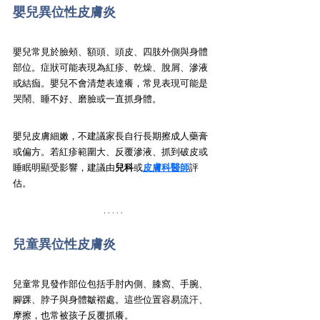
嬰兒異位性皮膚炎
嬰兒常見於臉頰、額頭、頭皮、四肢外側與身體
部位。症狀可能表現為紅疹、乾燥、脫屑、滲液
或結痂。嬰兒不會清楚表達癢，常見表現可能是
哭鬧、睡不好、磨臉或一直抓身體。
嬰兒皮膚細嫩，不建議家長自行長期擦成人藥膏
或偏方。若紅疹範圍大、反覆滲液、抓到破皮或
睡眠明顯受影響，建議由
兒科
或
皮膚科醫師
評
估。
兒童異位性皮膚炎
兒童常見發作部位包括手肘內側、膝窩、手腕、
腳踝、脖子與身體皺褶處。這些位置容易流汗、
摩擦，也常被孩子反覆抓癢。