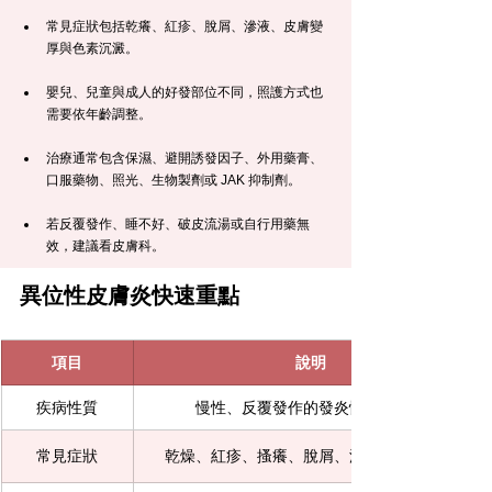
常見症狀包括乾癢、紅疹、脫屑、滲液、皮膚變
厚與色素沉澱。
嬰兒、兒童與成人的好發部位不同，照護方式也
需要依年齡調整。
治療通常包含保濕、避開誘發因子、外用藥膏、
口服藥物、照光、生物製劑或 JAK 抑制劑。
若反覆發作、睡不好、破皮流湯或自行用藥無
效，建議看皮膚科。
異位性皮膚炎快速重點
項目
說明
疾病性質
慢性、反覆發作的發炎性皮膚疾病
常見症狀
乾燥、紅疹、搔癢、脫屑、滲液、皮膚增厚