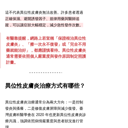
這不代表異位性皮膚炎無法改善。許多患者透過
正確保濕、避開誘發因子、規律用藥與醫師追
蹤，可以讓症狀大幅穩定，減少急性發作次數。
有醫靠提醒，網路上若宣稱「保證根治異位性
皮膚炎」、「擦一次永不復發」或「完全不用
藥就能治好」，都應謹慎看待。異位性皮膚炎
通常需要依照個人嚴重度與發作原因制定照護
計畫。
異位性皮膚炎治療方式有哪些？
異位性皮膚炎治療通常分為兩大方向：一是控制
發炎與搔癢，二是修復皮膚屏障與減少復發。臺
灣皮膚科醫學會在 2020 年也更新異位性皮膚炎診
療共識，強調依照病情嚴重度與患者狀況進行管
理。