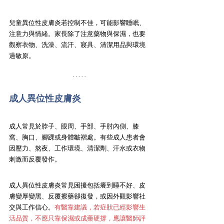
兒童異位性皮膚炎若控制不佳，可能影響睡眠、
注意力與情緒。家長除了注意藥物與保濕，也要
觀察衣物、洗澡、流汗、寢具、清潔用品與環境
過敏原。
成人異位性皮膚炎
成人常見於脖子、眼周、手部、手肘內側、膝
窩、胸口、腳踝或身體皺褶處。有些成人患者會
因壓力、熬夜、工作環境、清潔劑、汗水或衣物
刺激而反覆發作。
成人異位性皮膚炎常見困擾包括癢到睡不好、皮
膚變厚變黑、反覆擦藥卻復發，或因外觀影響社
交與工作信心。
有醫靠建議，若症狀已經影響生
活品質，不應只靠保濕或成藥硬撐，應讓醫師評