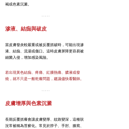
褐或色素沉澱。
滲液、結痂與破皮
當皮膚發炎較嚴重或被反覆抓破時，可能出現滲
液、結痂、流湯或傷口。這時皮膚屏障更容易被
細菌入侵，增加感染風險。
若出現黃色結痂、疼痛、紅腫熱痛、膿液或發
燒，就不只是一般乾癢問題，建議儘快看醫師。
皮膚增厚與色素沉澱
長期反覆抓癢會讓皮膚變厚、紋路變深，這種狀
況常被稱為苔癬化。常見於脖子、手肘、膝窩、