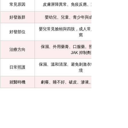
常見原因
皮膚屏障異常、免疫反應、遺傳、環境刺激
好發族群
嬰幼兒、兒童、青少年與成人都可能發生
嬰兒常見臉頰與四肢，成人常見脖子、手肘、膝
好發部位
窩
保濕、外用藥膏、口服藥、照光、生物製劑、
治療方向
JAK 抑制劑
保濕、溫和清潔、避免刺激衣物、控制汗水與環
日常照護
境
就醫時機
劇癢、睡不好、破皮、滲液、感染或反覆復發