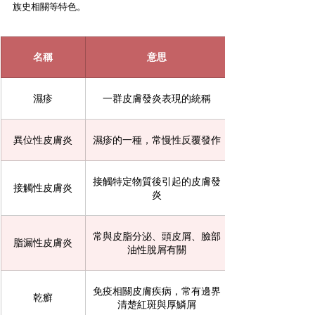
族史相關等特色。
名稱
意思
濕疹
一群皮膚發炎表現的統稱
異位性皮膚炎
濕疹的一種，常慢性反覆發作
接觸特定物質後引起的皮膚發
接觸性皮膚炎
炎
常與皮脂分泌、頭皮屑、臉部
脂漏性皮膚炎
油性脫屑有關
免疫相關皮膚疾病，常有邊界
乾癬
清楚紅斑與厚鱗屑