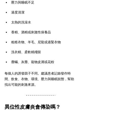
壓力與睡眠不足
過度清潔
太熱的洗澡水
香精、酒精或刺激性保養品
粗糙衣物、羊毛、尼龍或過緊衣物
洗衣精、柔軟精殘留
塵蟎、灰塵、寵物皮屑或花粉
每個人的誘發因子不同。建議患者記錄發作時
間、飲食、衣物、環境、壓力與睡眠狀態，幫助
找出可能的刺激來源。
異位性皮膚炎會傳染嗎？