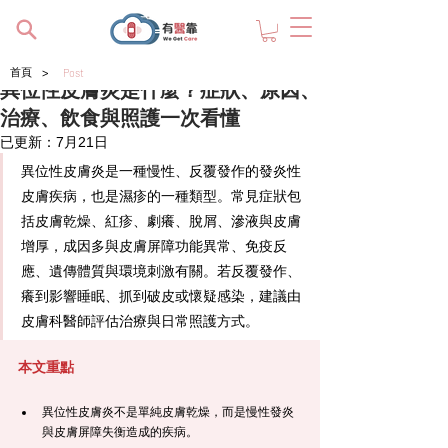
>
首頁
Post
異位性皮膚炎是什麼？症狀、原因、
治療、飲食與照護一次看懂
已更新：
7月21日
異位性皮膚炎是一種慢性、反覆發作的發炎性
皮膚疾病，也是濕疹的一種類型。常見症狀包
括皮膚乾燥、紅疹、劇癢、脫屑、滲液與皮膚
增厚，成因多與皮膚屏障功能異常、免疫反
應、遺傳體質與環境刺激有關。若反覆發作、
癢到影響睡眠、抓到破皮或懷疑感染，建議由
皮膚科醫師評估治療與日常照護方式。
本文重點
異位性皮膚炎不是單純皮膚乾燥，而是慢性發炎
與皮膚屏障失衡造成的疾病。