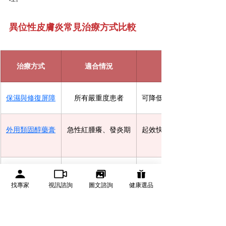
異位性皮膚炎常見治療方式比較
治療方式
適合情況
保濕與修復屏障
所有嚴重度患者
可降低乾癢與復發機會
外用類固醇藥膏
急性紅腫癢、發炎期
起效快、常用於控制發
非類固醇外用藥
敏感部位或需長期控
可減少類固醇使用量
制者
找專家
視訊諮詢
圖文諮詢
健康選品
口服抗組織胺
搔癢影響睡眠者
可幫助減少夜間抓癢