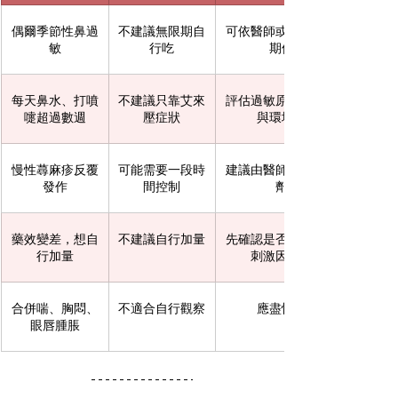
偶爾季節性鼻過
不建議無限期自
可依醫師或藥師建議短
敏
行吃
期使用
每天鼻水、打噴
不建議只靠艾來
評估過敏原、鼻炎控制
嚏超過數週
壓症狀
與環境因素
慢性蕁麻疹反覆
可能需要一段時
建議由醫師評估療程與
發作
間控制
劑量
藥效變差，想自
不建議自行加量
先確認是否過敏惡化或
行加量
刺激因子增加
合併喘、胸悶、
不適合自行觀察
應盡快就醫
眼唇腫脹