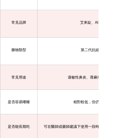
常見品牌
艾來錠、Allegra
藥物類型
第二代抗組織胺
常見用途
過敏性鼻炎、蕁麻疹、皮膚搔癢
是否容易嗜睡
相對較低，但仍因人而異
是否能長期吃
可在醫師或藥師建議下使用一段時間，不建議自行無限期