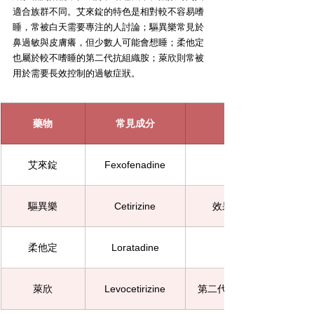
適合族群不同。艾來錠的特色是相對較不容易嗜
睡，常被白天需要專注的人討論；驅異樂常見於
鼻過敏與皮膚癢，但少數人可能會想睡；柔他定
也屬於較不嗜睡的第二代抗組織胺；萊欣則常被
用於需要長效控制的過敏症狀。
藥物
常見成分
艾來錠
Fexofenadine
驅異樂
Cetirizine
效果常見、部分人會想
柔他定
Loratadine
萊欣
Levocetirizine
第二代相關成分，部分族