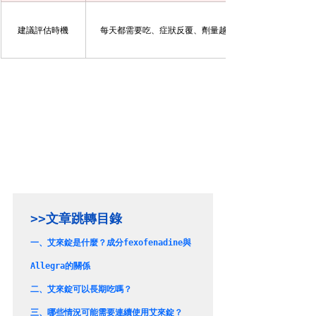
建議評估時機
每天都需要吃、症狀反覆、劑量越吃越多、合併嚴重過敏
>>文章跳轉目錄
一、
艾來錠是什麼？成分fexofenadine與
Allegra的關係
二、
艾來錠可以長期吃嗎？
三、
哪些情況可能需要連續使用艾來錠？