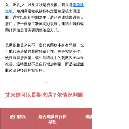
久、吃多少，以及症狀是否反覆。若只是
季節性
過敏
、短期鼻過敏或接觸特定過敏原後出現症
狀，通常以短期控制為主；若已經連續數週每天
服用，或一停藥症狀就明顯復發，建議由醫師或
藥師評估是否需要調整治療方式。
長期依賴艾來錠不一定代表藥物本身有問題，也
可能代表過敏原暴露持續存在、鼻炎控制不佳、
慢性蕁麻疹反覆，或生活環境中的刺激因子尚未
改善。這時重點不是自行增加劑量，而是確認症
狀來源與後續控制策略。
艾來錠可以長期吃嗎？依情況判斷
使用情況
是否建議自行長
建議做法
期吃