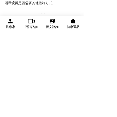
活環境與是否需要其他控制方式。
Q2：艾來錠長期吃會傷身嗎？
找專家
視訊諮詢
圖文諮詢
健康選品
一般依建議劑量使用時，多數人可以耐受艾來
錠；但長期使用仍要考量年齡、肝腎功能、其他
藥物與症狀原因。若需要長期服用，建議定期與
醫師或藥師討論是否仍適合。
Q3：艾來錠會嗜睡嗎？
艾來錠相較第一代抗組織胺較不容易嗜睡，但仍
可能因個人體質出現疲倦、頭暈或注意力下降。
第一次服用後，建議先觀察自身反應，再從事開
車或需要高度專注的活動。