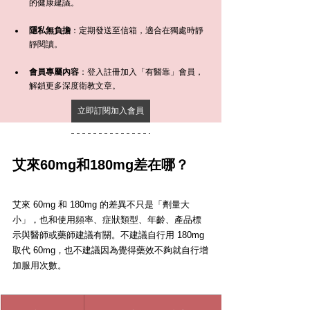
的健康建議。
隱私無負擔
：定期發送至信箱，適合在獨處時靜
靜閱讀。
會員專屬內容
：登入註冊加入「有醫靠」會員，
解鎖更多深度衛教文章。
立即訂閱加入會員
艾來60mg和180mg差在哪？
艾來 60mg 和 180mg 的差異不只是「劑量大
小」，也和使用頻率、症狀類型、年齡、產品標
示與醫師或藥師建議有關。不建議自行用 180mg 
取代 60mg，也不建議因為覺得藥效不夠就自行增
加服用次數。