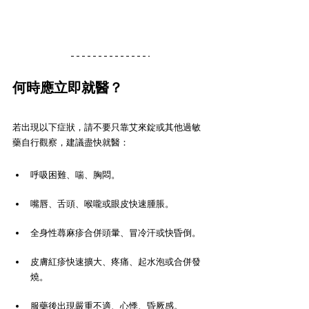
何時應立即就醫？
若出現以下症狀，請不要只靠艾來錠或其他過敏
藥自行觀察，建議盡快就醫：
呼吸困難、喘、胸悶。
嘴唇、舌頭、喉嚨或眼皮快速腫脹。
全身性蕁麻疹合併頭暈、冒冷汗或快昏倒。
皮膚紅疹快速擴大、疼痛、起水泡或合併發
燒。
服藥後出現嚴重不適、心悸、昏厥感。