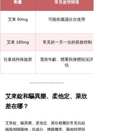
劑量
常見使用情境
艾來 60mg
可能依建議分次使用
艾來 180mg
 常見於一天一次的長效控制
兒童或特殊族群
需依年齡、體重與身體狀況評
估
艾來錠和驅異樂、柔他定、萊欣
差在哪？
艾來錠、驅異樂、柔他定、萊欣都屬於常見抗組
織胺相關藥物，但成分、嗜睡機率、藥效時間與