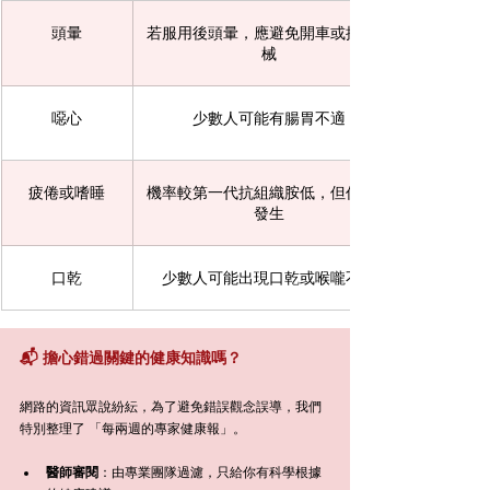
頭暈
若服用後頭暈，應避免開車或操作機
械
噁心
少數人可能有腸胃不適
疲倦或嗜睡
機率較第一代抗組織胺低，但仍可能
發生
口乾
少數人可能出現口乾或喉嚨不適
📬 擔心錯過關鍵的健康知識嗎？
網路的資訊眾說紛紜，為了避免錯誤觀念誤導，我們
特別整理了 「每兩週的專家健康報」。
醫師審閱
：由專業團隊過濾，只給你有科學根據