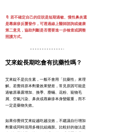
🔖 
若不確定自己的症狀是短期過敏、慢性鼻炎還
是蕁麻疹反覆發作，可透過線上醫師諮詢或健康
第二意見，協助判斷是否需要進一步檢查或調整
照護方式。
艾來錠長期吃會有抗藥性嗎？
艾來錠不是抗生素，一般不會用「抗藥性」來理
解。若覺得原本劑量效果變差，常見原因可能是
過敏原暴露增加、換季、塵蟎、花粉、寵物毛
屑、空氣污染、鼻炎或蕁麻疹本身變嚴重，而不
一定是藥物失效。
如果你覺得艾來錠越吃越沒效，不建議自行增加
劑量或同時混用多種抗組織胺。比較好的做法是