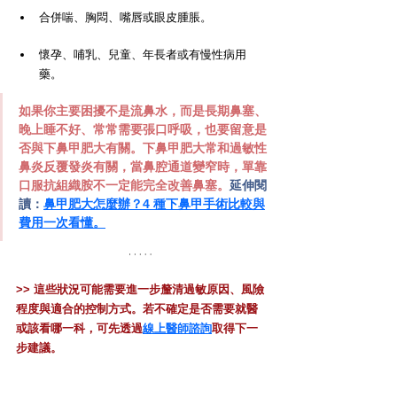
合併喘、胸悶、嘴唇或眼皮腫脹。
懷孕、哺乳、兒童、年長者或有慢性病用
藥。
如果你主要困擾不是流鼻水，而是長期鼻塞、
晚上睡不好、常常需要張口呼吸，也要留意是
否與下鼻甲肥大有關。下鼻甲肥大常和過敏性
鼻炎反覆發炎有關，當鼻腔通道變窄時，單靠
口服抗組織胺不一定能完全改善鼻塞。
延伸閱
讀：
鼻甲肥大怎麼辦？4 種下鼻甲手術比較與
費用一次看懂。
>> 這些狀況可能需要進一步釐清過敏原因、風險
程度與適合的控制方式。若不確定是否需要就醫
或該看哪一科，可先透過
線上醫師諮詢
取得下一
步建議。