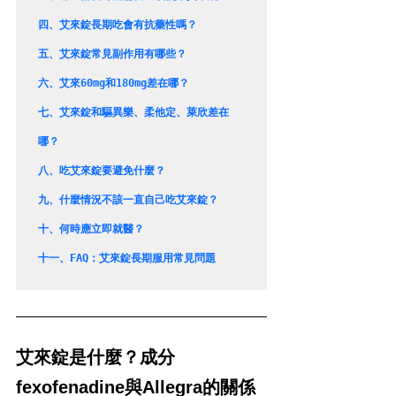
四、
艾來錠長期吃會有抗藥性嗎？
五、
艾來錠常見副作用有哪些？
六、
艾來60mg和180mg差在哪？
七、
艾來錠和驅異樂、柔他定、萊欣差在
哪？
八、
吃艾來錠要避免什麼？
九、
什麼情況不該一直自己吃艾來錠？
十、
何時應立即就醫？
十一、
FAQ：艾來錠長期服用常見問題
艾來錠是什麼？成分
fexofenadine與Allegra的關係