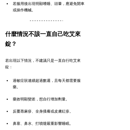
若服用後出現明顯嗜睡、頭暈，應避免開車
或操作機械。
什麼情況不該一直自己吃艾來
錠？
若出現以下情況，不建議只是一直自行吃艾來
錠：
過敏症狀連續超過數週，且每天都需要服
藥。
藥效明顯變差，想自行增加劑量。
反覆蕁麻疹、全身搔癢或皮膚紅疹。
鼻塞、鼻水、打噴嚏嚴重影響睡眠。