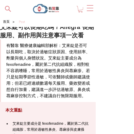
>
首頁
Post
艾來錠可以長期吃嗎？Allegra 長期
服用、副作用與注意事項一次看
有醫靠
 醫療健康編輯部解析：艾來錠是否可
以長期吃，取決於過敏症狀原因、使用頻率、
劑量與個人身體狀況。艾來錠主要成分為 
fexofenadine，屬於第二代抗組織胺，相對較
不容易嗜睡，常用於過敏性鼻炎與蕁麻疹。若
只是短期季節性過敏，可依醫師或藥師建議使
用；但若已經連續數週每天服用、藥效變差或
想自行加量，建議進一步評估過敏原、鼻炎或
蕁麻疹控制方式，不建議自行無限期服用。
本文重點
艾來錠主要成分是 fexofenadine，屬於第二代抗
組織胺，常用於過敏性鼻炎、蕁麻疹與皮膚搔