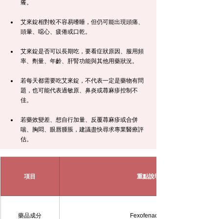
癢。
艾來錠相對較不容易嗜睡，但仍可能出現頭痛、
頭暈、噁心、疲倦或口乾。
艾來錠是否可以長期吃，要看症狀原因、服用頻
率、劑量、年齡、肝腎功能與其他用藥狀況。
若每天都需要吃艾來錠，不代表一定是藥物有問
題，也可能代表過敏原、鼻炎或蕁麻疹控制不
佳。
若藥效變差、想自行加量、反覆蕁麻疹或合併
喘、胸悶、眼唇腫脹，建議盡快尋求專業醫療評
估。
項目
重點說明
藥品成分
Fexofenadine