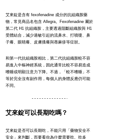
艾來錠是含有 fexofenadine 成分的抗組織胺藥
物，常見商品名包含 Allegra。Fexofenadine 屬於
第二代 H1 抗組織胺，主要透過阻斷組織胺與 H1 
受體結合，減少過敏引起的流鼻水、打噴嚏、鼻
子癢、眼睛癢、皮膚搔癢與蕁麻疹等症狀。
和第一代抗組織胺相比，第二代抗組織胺較不容
易進入中樞神經系統，因此通常比較不容易造成
嗜睡或明顯注意力下降。不過，「較不嗜睡」不
等於完全沒有副作用，每個人的身體反應仍可能
不同。
艾來錠可以長期吃嗎？
艾來錠是否可以長期吃，不能只用「藥物安全不
安全」來判斷，而要看你為什麼需要吃、吃多