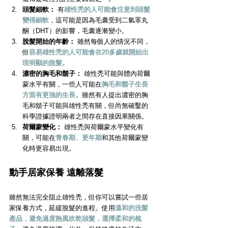
頭髮細軟：
 有
雄性禿的人可能會注意到頭髮
變得細軟
，這可能是因為毛囊受到二氫睪丸
酮（DHT）的影響，毛囊逐漸變小。
脫髮開始的年齡：
 雖然每個人的情況不同，
但
容易雄性禿的人可能會在20多歲就開始出
現明顯的脫髮。
濃密的胸毛和鬍子：
 雄性禿可能與體內荷爾
蒙水平有關，一些人可能在
胸毛和鬍子生長
方面有更強的生長。
雖然有人提出濃密的胸
毛和鬍子可能與雄性禿有關，但尚無確鑿的
科學證據證明兩者之間存在直接因果關係。
荷爾蒙變化：
 雄性禿與荷爾蒙水平變化有
關，可能在
青春期、更年期
和其他荷爾蒙變
化時更容易出現。
動手居家保養 遠離落髮
雖然無法完全阻止雄性禿，但你可以嘗試一些居
家保養方式，延緩脫髮的進程。使用
溫和的洗髮
產品，避免過度熱風吹乾頭髮，選擇柔和的梳