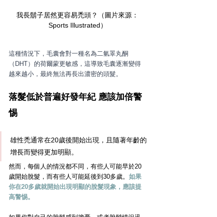
我長鬍子居然更容易禿頭？（圖片來源：
Sports Illustrated）
這種情況下，毛囊會對一種名為二氫睪丸酮
（DHT）的荷爾蒙更敏感，這導致毛囊逐漸變得
越來越小，最終無法再長出濃密的頭髮。
落髮低於普遍好發年紀 應該加倍警
惕
雄性禿通常在20歲後開始出現，且隨著年齡的
增長而變得更加明顯。
然而，每個人的情況都不同，有些人可能早於20
歲開始脫髮，而有些人可能延後到30多歲。
如果
你在20多歲就開始出現明顯的脫髮現象，應該提
高警惕。