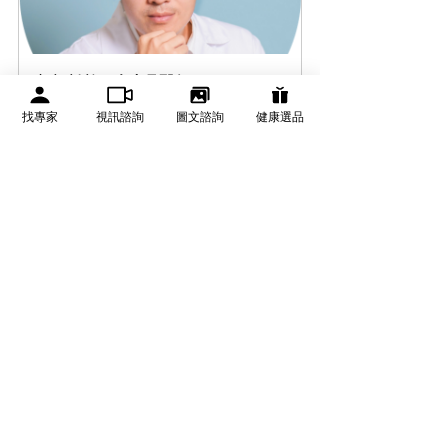
視訊諮詢--陳建鼎醫師
15
找專家
視訊諮詢
圖文諮詢
健康選品
立即預訂
資料來源：
American Academy of Dermatology 
Association. "Hair Loss." 
男性
落髮
皮膚科
雄性禿
荷爾蒙
均衡飲食
基因
健康專題