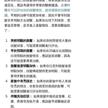
如果你對自己的脫髮感到擔憂，或者脫髮情況迅
速惡化，應該考慮尋求專業的醫療建議。
皮膚科
醫生可以評估你的頭髮情況，提供適當的治療建
議。
早期的治療可能更加有效，因此不要等到脫
髮非常明顯才去就醫，如果你出現下列情形，需
要提高警覺，是否進入落髮階段，需要就醫協助
了：
突然明顯的脫髮：
 如果你突然間發現大量的
頭髮掉落，可能需要就醫進行評估。
早於預期的脫髮：
 如果你在20歲左右就開始
出現明顯的脫髮情況，應該提前就醫，因為
這可能需要專業治療。
脫髮速度明顯加快：
 如果你注意到脫髮速度
明顯加快，頭髮稀疏變得更加明顯，可能需
要尋求醫生的建議。
家族中有禿頭史：
 如果你的家族中有人有雄
性禿的情況，你更容易受到基因的影響，可
能需要就醫進行評估和預防。
伴隨其他症狀：
 如果脫髮伴隨頭皮發癢、紅
腫、疼痛等其他不適，應該儘早就醫確診原
因。