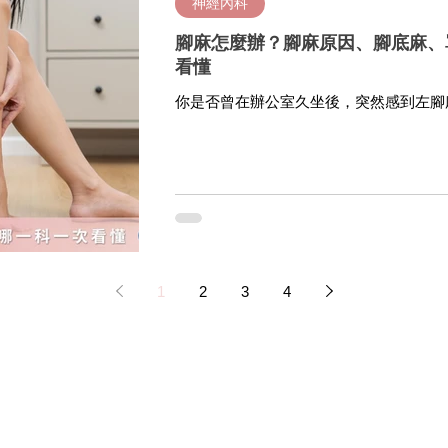
神經內科
腳麻怎麼辦？腳麻原因、腳底麻、
看懂
你是否曾在辦公室久坐後，突然感到左腳
覺時，右腳無預警麻了起來，讓你不得不
可能暗示著神經或血液循環的問題，了解
重要。本文將從原因、症狀對應、日常改
問題，幫你快速掌握緩解方法。
1
2
3
4
關於有醫靠
合作醫師與健康專業領域
醫療專業
成為有醫靠
品牌故事
泌尿科
神經內科
​常見問題
合作洽詢