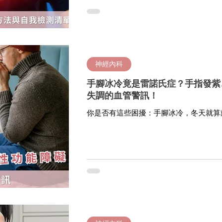
神經內科
手腳冰冷竟是雷諾氏症？手指發紫、
失調的血管警訊！
你是否有這些困擾：手腳冰冷，冬天就算
指變白或紫，甚至感到刺痛或灼熱？或是
退？ 這些問題可能不只是單純的體質差，而是自律神經失調、血管痙攣
（雷諾氏症）或血流不足所導致。掌握身
尋求專業醫師協助，能有效改善症狀