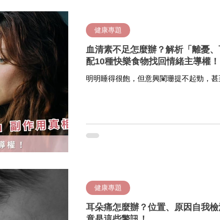
健康專題
血清素不足怎麼辦？解析「離憂、
配10種快樂食物找回情緒主導權！
明明睡得很飽，但意興闌珊提不起勁，甚
然無味？這可能不單單是的心情不好，很
訊。血清素不足不僅會影響心理健康，更
導物質失調，我們很難單靠「加油」或「
您深入了解如何透過血清素食物、生活調
憂、百憂解)，找回情緒平衡點。
健康專題
耳朵痛怎麼辦？位置、原因自我檢
竟是這些警訊！