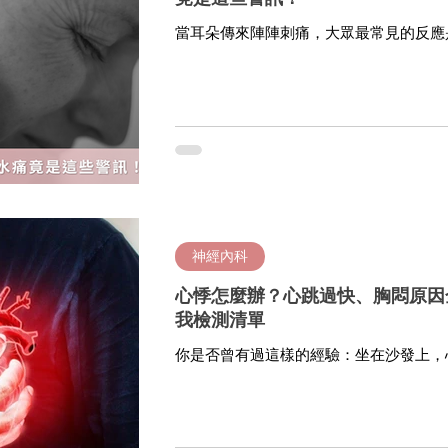
當耳朵傳來陣陣刺痛，大眾最常見的反應
然而，根據耳鼻喉科臨床文獻顯示，耳朵
護者的「有醫靠 We Get Care」，
疼痛位置與動作，快速判斷病因。
神經內科
心悸怎麼辦？心跳過快、胸悶原因
我檢測清單
你是否曾有過這樣的經驗：坐在沙發上，
跳？或是總覺得胸口悶悶的，好像漏了一
的症狀，雖然大多數與壓力有關，但其背
臟、腸胃，甚至與你的神經系統息息相關
覺、潛在原因，以及當下該如何有效緩解