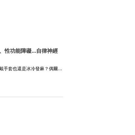
性功能障礙...自律神經
戴手套也還是冰冷發麻？偶爾手
發現自己性功能下降、性慾減
體訊號，及早調整生活習慣，並