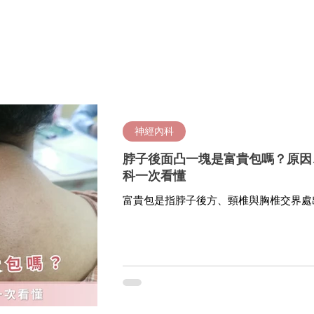
神經內科
脖子後面凸一塊是富貴包嗎？原因
科一次看懂
富貴包是指脖子後方、頸椎與胸椎交界處
圓肩駝背、脂肪堆積或頸椎姿勢改變有關
無力或活動受限，建議由復健科、骨科或
排運動、物理治療或其他治療方式。