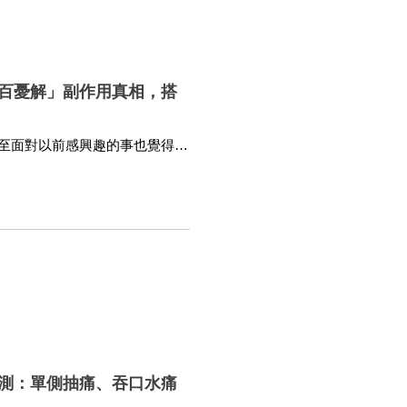
百憂解」副作用真相，搭
至面對以前感興趣的事也覺得索
可能是「血清素」正在發出警
會衝擊生理平衡。當大腦神經傳
想開點」就恢復活力。本文將帶
整以及科學的抗憂鬱藥物(如離
測：單側抽痛、吞口水痛