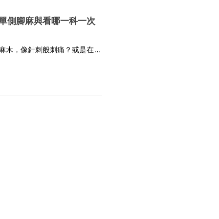
單側腳麻與看哪一科一次
麻木，像針刺般刺痛？或是在睡
換個姿勢？腳麻雖然常見，但它
原因並採取正確的改善方法非常
善到就醫建議，全方位解析腳麻
合作
熱門健康主題
合作專家
男性健康
泌尿健康
睡眠健康