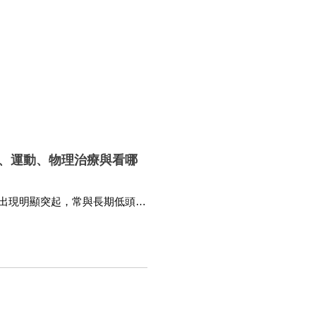
、運動、物理治療與看哪
出現明顯突起，常與長期低頭、
。若合併肩頸痛、頭痛、手麻、
相關專科醫師評估，再依原因安