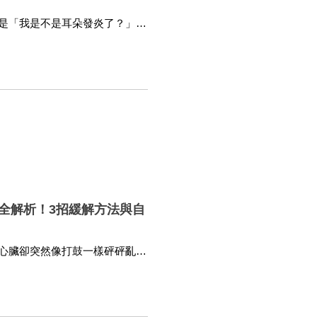
是「我是不是耳朵發炎了？」。
痛的原因極其複雜。身為健康守
特別整理了文獻中的精華，幫助你透過
全解析！3招緩解方法與自
心臟卻突然像打鼓一樣砰砰亂
拍？「心悸」是現代人極為常見
後隱藏的訊號卻可能跨越了心
。本文將帶你深入了解心悸的感
。