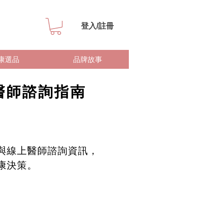
登入/註冊
康選品
品牌故事
醫師諮詢指南
與線上醫師諮詢資訊，
康決策。