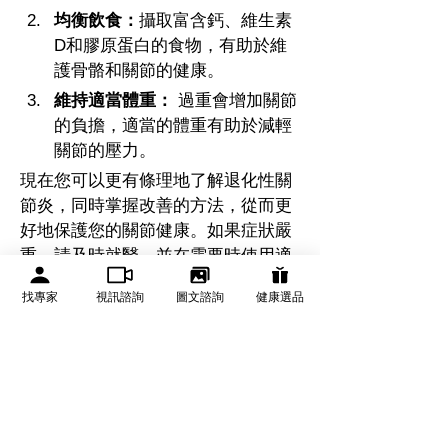
均衡飲食：
攝取富含鈣、維生素
D和膠原蛋白的食物，有助於維
護骨骼和關節的健康。
維持適當體重：
 過重會增加關節
的負擔，適當的體重有助於減輕
關節的壓力。
現在您可以更有條理地了解退化性關
節炎，同時掌握改善的方法，從而更
好地保護您的關節健康。如果症狀嚴
重，請及時就醫，並在需要時使用適
當的護具以提供支持。
找專家
視訊諮詢
圖文諮詢
健康選品
若您有任何相關內容合作、採訪活動
及投稿邀約，歡迎隨時與《We Get 
Care有醫靠》聯繫： 
pr@wegetcare.com