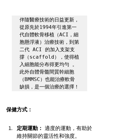
伴隨醫療技術的日益更新，
從原先於1994年引進第一
代自體軟骨移植（ACI，細
胞懸浮液）治療技術，到第
二代 ACI 的加入支架支
撐（scaffold），使得植
入細胞能分布得更均勻 。
此外自體骨髓間質幹細胞
（BMMSC）也能治療軟骨
缺損，是一個治療的選擇！
保健方式：
定期運動：
 適度的運動，有助於
維持關節的靈活性和強度。