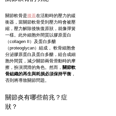
關節軟骨是
膝蓋
在活動時的壓力的緩
衝器，當關節軟骨受到壓力時會被壓
縮，壓力解除後恢復原狀，就像彈簧
一樣。此外細胞外間質以膠原蛋白
（collagen II）及蛋白多醣
（proteoglycan）組成， 軟骨細胞會
分泌膠原蛋白及蛋白多醣，組合成細
胞外間質，減少關節兩骨滑動時的摩
擦，扮演潤滑的角色。然而，
關節軟
骨組織的再生與耗損必須保持平衡
，
否則將導致關節問題。
關節炎有哪些前兆？症
狀？