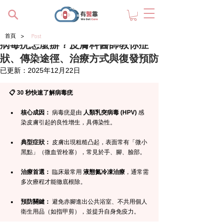
>
首頁
Post
病毒疣怎麼辦？皮膚科醫師教你症
狀、傳染途徑、治療方式與復發預防
已更新：
2025年12月22日
📋 30 秒快速了解病毒疣
核心成因：
 病毒疣是由 
人類乳突病毒 (HPV)
 感
染皮膚引起的良性增生，具傳染性。
典型症狀：
 皮膚出現粗糙凸起，表面常有「微小
黑點」（微血管栓塞），常見於手、腳、臉部。
治療首選：
 臨床最常用 
液態氮冷凍治療
，通常需
多次療程才能徹底根除。
預防關鍵：
 避免赤腳進出公共浴室、不共用個人
衛生用品（如指甲剪），並提升自身免疫力。