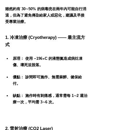
雖然約有 30∼50% 的病毒疣在兩年內可能自行消
退，但為了避免傳染給家人或惡化，建議及早接
受專業治療。
1. 冷凍治療 (Cryotherapy) —— 最主流方
式
原理： 使用 −196∘C 的液態氮造成病灶凍
傷、壞死並脫落。
優點： 診間即可施作、無需麻醉、健保給
付。
缺點： 施作時有刺痛感，通常需每 1∼2 週治
療一次，平均需 3∼6 次。
2. 雷射治療 (CO2 Laser)