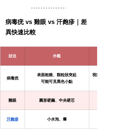
病毒疣 vs 雞眼 vs 汗皰疹｜差
異快速比較
狀況
外觀
表面粗糙、顆粒狀突起
視部位而定，腳底壓迫時
病毒疣
可能可見黑色小點
雞眼
圓形硬繭、中央硬芯
汗皰疹
小水泡、癢