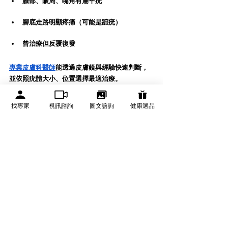
臉部、眼周、嘴角有扁平疣
腳底走路明顯疼痛（可能是蹠疣）
曾治療但反覆復發
專業皮膚科醫師
能透過皮膚鏡與經驗快速判斷，
並依照疣體大小、位置選擇最適治療。
此時可先透過
皮膚科線上諮詢，
由醫師根據照片
找專家
視訊諮詢
圖文諮詢
健康選品
與症狀初步評估，協助判斷是否為病毒疣，以及
是否需要進一步治療。這樣能避免自行處理造成
擴散，也能更安心決定下一步。
📲 
皮膚科線上諮詢（連結）
病毒疣雖不危險，但拖越久越難治