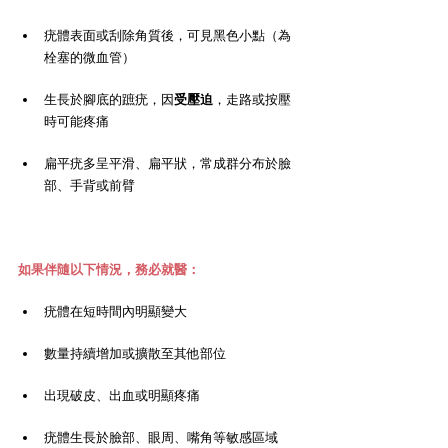
疣體表面或刮除角質後，可見黑色小點（為
栓塞的微血管）
生長於腳底的蹠疣，因
受壓迫
，走路或按壓
時可能疼痛
扁平疣多呈平滑、扁平狀，常成群分布於臉
部、手背或前臂
如果伴隨以下情況，務必就醫：
疣體在短時間內明顯變大
數量持續增加或擴散至其他部位
出現破皮、出血或明顯疼痛
疣體生長於臉部、眼周、嘴角等敏感區域