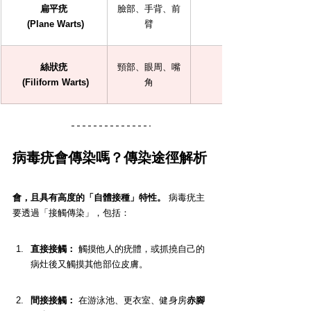
扁平疣
臉部、手背、前
 (Plane Warts)
臂
絲狀疣
頸部、眼周、嘴
 (Filiform Warts)
角
病毒疣會傳染嗎？傳染途徑解析
會，且具有高度的「自體接種」特性。
 病毒疣主
要透過「接觸傳染」，包括：
直接接觸：
 觸摸他人的疣體，或抓撓自己的
病灶後又觸摸其他部位皮膚。
間接接觸：
 在游泳池、更衣室、健身房
赤腳