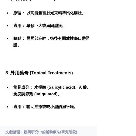
原理： 以高能量雷射光束精準汽化病灶。
適用： 單顆巨大或頑固型疣。
缺點： 需局部麻醉，術後有開放性傷口需照
護。
3. 外用藥膏 (Topical Treatments)
常見成分： 水楊酸 (Salicylic acid)、A 酸、
免疫調節劑 (Imiquimod)。
適用： 輔助治療或較小型的扁平疣。
文獻整理｜新興研究中的輔助療法(研究階段)