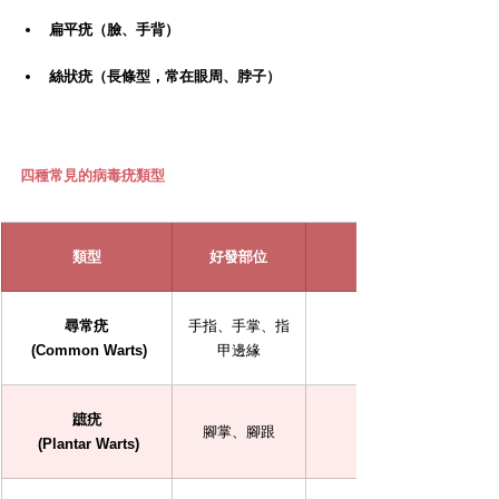
扁平疣（臉、手背）
絲狀疣（長條型，常在眼周、脖子）
四種常見的病毒疣類型
類型
好發部位
尋常疣
手指、手掌、指
 (Common Warts)
甲邊緣
蹠疣
腳掌、腳跟
 (Plantar Warts)