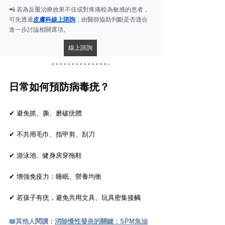
📲 若為反覆治療效果不佳或對疼痛較為敏感的患者，
可先透過
皮膚科線上諮詢
，由醫師協助判斷是否適合
進一步討論相關選項。
線上諮詢
日常如何預防病毒疣？
✔ 避免抓、撕、磨破疣體
✔ 不共用毛巾、指甲剪、刮刀
✔ 游泳池、健身房穿拖鞋
✔ 增強免疫力：睡眠、營養均衡
✔ 若孩子有疣，避免共用文具、玩具密集接觸
📖
其他人閱讀：
消除慢性發炎的關鍵：SPM魚油