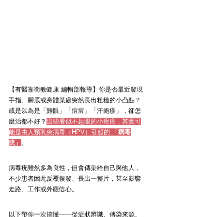
【有醫靠衛教健康 編輯部報導】你是否最近發現
手指、腳底或身體某處突然長出粗糙的小凸點？
或是以為是「雞眼」「痘痘」「汗皰疹」，卻怎
麼治都不好？
這些看似不起眼的小疙瘩，其實可
能是由人類乳突病毒（HPV）引起的 
「病毒
疣」
。
病毒疣雖然多為良性，但會傳染給自己與他人，
不少患者因此反覆復發、長出一整片，甚至影響
走路、工作或外觀信心。
以下帶你一次搞懂——從症狀辨識、傳染來源、