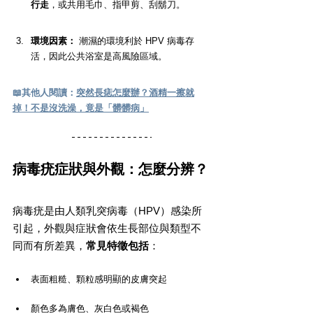
行走
，或共用毛巾、指甲剪、刮鬍刀。
環境因素：
 潮濕的環境利於 HPV 病毒存
活，因此公共浴室是高風險區域。
📖其他人閱讀：
突然長痣怎麼辦？酒精一擦就
掉！不是沒洗澡，竟是「髒髒病」
病毒疣症狀與外觀：怎麼分辨？
病毒疣是由人類乳突病毒（HPV）感染所
引起，外觀與症狀會依生長部位與類型不
同而有所差異，
常見特徵包括
：
表面粗糙、顆粒感明顯的皮膚突起
顏色多為膚色、灰白色或褐色