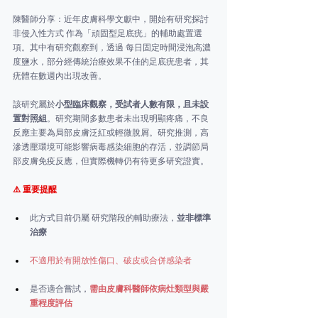
陳醫師分享：近年皮膚科學文獻中，開始有研究探討 
非侵入性方式 作為「頑固型足底疣」的輔助處置選
項。其中有研究觀察到，透過 每日固定時間浸泡高濃
度鹽水，部分經傳統治療效果不佳的足底疣患者，其
疣體在數週內出現改善。
該研究屬於
小型臨床觀察，受試者人數有限，且未設
置對照組
。研究期間多數患者未出現明顯疼痛，不良
反應主要為局部皮膚泛紅或輕微脫屑。研究推測，高
滲透壓環境可能影響病毒感染細胞的存活，並調節局
部皮膚免疫反應，但實際機轉仍有待更多研究證實。
⚠️ 重要提醒
此方式目前仍屬 研究階段的輔助療法，
並非標準
治療
不適用於有開放性傷口、破皮或合併感染者
是否適合嘗試，
需由皮膚科醫師依病灶類型與嚴
重程度評估