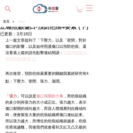
>
首頁
Post
正確照顧傷口-預防疤痕4要素 (下)
已更新：
3月18日
上一篇文章提到了「下壓力」以及「密閉」對於
傷口的影響，以及如何照護傷口以預防疤痕。還
沒看過上篇的請先點擊連結閱讀：
正確照顧傷口-
預防疤痕4要素-上
再次複習，預防疤痕最重要的關鍵因素經研究有4
點：下壓力、密閉、張力、濕潤。
「
張力
」可以說是
傷口張開的力量
，而疤痕組織
的多少則與張力的大小成正比。張力越大，表示
傷口裂開的傾向越大，而當人體感應到此種傾向
時，便會製造大量的疤痕組織將傷口連結起來。
所以張力越大，所增生的疤痕組織就越多，疤痕
疙瘩就越醜，而後我們就會看到又紅又凸又硬的