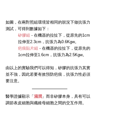
如圖，在兩對照組環境皆相同的狀況下做抗張力
測試，可得到數據如下：
矽膠組
 - 在機器的拉扯下，從原先的1cm
拉伸至2.3cm，抗張力為0.6Kgw。
疤痕貼片組
 - 在機器的拉扯下，從原先的
1cm拉伸至1.6cm，抗張力為2.5Kgw。
由以上的實驗我們可以得知，矽膠的抗張力其實
並不強，因此若要有效預防疤痕，抗張力性必須
要注意。
醫學證據顯示「
濕潤
」而非矽膠本身，具有可以
調節表皮細胞與纖維母細胞之間的交互作用。