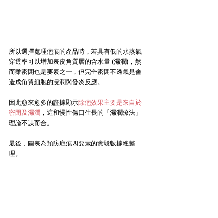
所以選擇處理疤痕的產品時，若具有低的水蒸氣
穿透率可以增加表皮角質層的含水量 (濕潤)，然
而雖密閉也是要素之一，但完全密閉不透氣是會
造成角質細胞的浸潤與發炎反應。
因此愈來愈多的證據顯示
除疤效果主要是來自於
密閉及濕潤
，這和慢性傷口生長的「濕潤療法」
理論不謀而合。
最後，圖表為預防疤痕四要素的實驗數據總整
理。