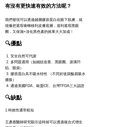
有沒有更快速有效的方法呢？ 
我們發現可以透過鋪層膠原蛋白在眼下肌膚，就
很像把遮瑕膏轉移到皮膚底層，達到遮瑕黑眼
圈，又保濕+淡化黑色素的效果大大加成！
🔍優點
 1. 安全自然可代謝 
 2. 多問題適用（如細紋改善、黑眼圈、淚溝凹
陷、眼袋） 
 3. 膠原蛋白具不吸水特性 （不同於玻尿酸易吸水
腫脹）
 4. 通過美國FDA、歐盟CE、台灣TFDA三大認證 
🔍缺點
1.時效性通常較短 
王彥惠醫師研究顯示這時候可以透過複合式增生