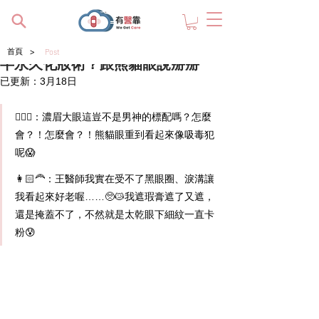
>
首頁
Post
半永久化妝術？跟熊貓眼說掰掰
已更新：
3月18日
🧔🏻‍♂️：濃眉大眼這豈不是男神的標配嗎？怎麼
會？！怎麼會？！熊貓眼重到看起來像吸毒犯
呢😱
👩🏻‍🦰：王醫師我實在受不了黑眼圈、淚溝讓
我看起來好老喔……🥺😿我遮瑕膏遮了又遮，
還是掩蓋不了，不然就是太乾眼下細紋一直卡
粉😰