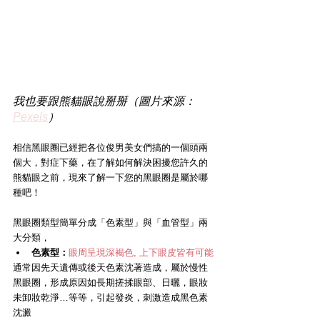
我也要跟熊貓眼說掰掰（圖片來源：
Pexels
）
相信黑眼圈已經把各位俊男美女們搞的一個頭兩
個大，對症下藥，在了解如何解決困擾您許久的
熊貓眼之前，現來了解一下您的黑眼圈是屬於哪
種吧！
黑眼圈類型簡單分成「色素型」與「血管型」兩
大分類，
色素型：
眼周呈現深褐色, 上下眼皮皆有可能
通常因先天遺傳或後天色素沈著造成，屬於慢性
黑眼圈，形成原因如長期搓揉眼部、日曬，眼妝
未卸妝乾淨…等等，引起發炎，刺激造成黑色素
沈澱 