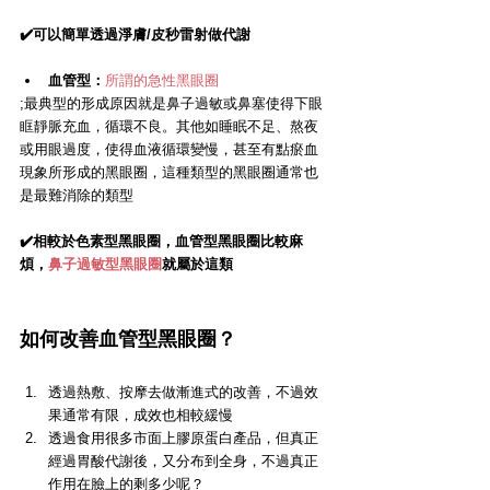
✔️可以簡單透過淨膚/皮秒雷射做代謝
血管型：
所謂的急性黑眼圈
;最典型的形成原因就是鼻子過敏或鼻塞使得下眼
眶靜脈充血，循環不良。其他如睡眠不足、熬夜
或用眼過度，使得血液循環變慢，甚至有點瘀血
現象所形成的黑眼圈，這種類型的黑眼圈通常也
是最難消除的類型
✔️相較於色素型黑眼圈，血管型黑眼圈比較麻
煩，
鼻子過敏型黑眼圈
就屬於這類
如何改善血管型黑眼圈？
透過熱敷、按摩去做漸進式的改善，不過效
果通常有限，成效也相較緩慢
透過食用很多市面上膠原蛋白產品，但真正
經過胃酸代謝後，又分布到全身，不過真正
作用在臉上的剩多少呢？ 