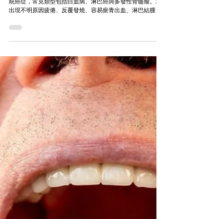
血癌是血液、骨髓或淋巴系統細胞異常增生所造成的血液系
統癌症，常見類型包括白血病、淋巴癌與多發性骨髓瘤。若
出現不明原因疲倦、反覆發燒、容易瘀青出血、淋巴結腫大
或白血球異常，建議盡快由血液腫瘤科、腫瘤科或內科醫師
評估，確認是否需要抽血、骨髓或影像檢查。美國癌症協會
也將白血病、淋巴癌與多發性骨髓瘤歸類為常見血液癌症。