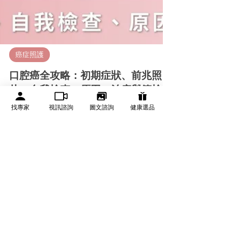
找專家
視訊諮詢
圖文諮詢
健康選品
癌症照護
口腔癌全攻略：初期症狀、前兆照
片、自我檢查、原因、治療與篩檢
口腔癌是發生在口腔部位的惡性腫瘤，常見位置包含舌頭、
牙齦、頰黏膜、口底、硬顎與嘴唇。若口腔潰瘍超過兩週未
癒合、出現白斑或紅斑、不明硬塊、麻木、出血、吞嚥困難
或頸部腫塊，建議盡快接受專業評估。若不確定目前狀況是
否需要進一步檢查，可先整理症狀、照片與持續時間，和醫
師討論下一步。