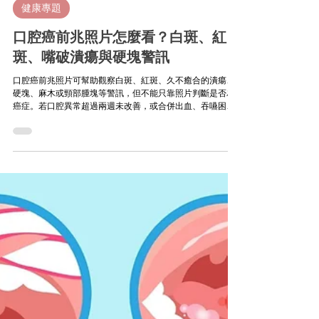
健康專題
口腔癌前兆照片怎麼看？白斑、紅
斑、嘴破潰瘍與硬塊警訊
口腔癌前兆照片可幫助觀察白斑、紅斑、久不癒合的潰瘍、
硬塊、麻木或頸部腫塊等警訊，但不能只靠照片判斷是否為
癌症。若口腔異常超過兩週未改善，或合併出血、吞嚥困
難、張口受限、口腔局部麻木，建議盡快接受牙科、耳鼻喉
科或口腔顎面外科評估。