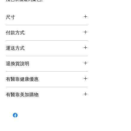
尺寸
付款方式
實際
20.5~22
22.5~25
25.5~28
信用卡、LINE Pay即時線上付款，方便
腳長
公分
公分
公分
運送方式
又好用的付款方式，當您選擇線上刷卡
（公
方式進行交易時，作業流程透過SSL加
1.帳款確認後將立即處理您的訂單，您
分）
退換貨說明
密機制，請您安心購買。
將於七個工作日內(不含週六日及國定例
尺寸
20-22
22-24
25-27
假日)收到訂購之商品。
1.收到商品後請先核對款式、顏色、尺
有醫靠健康優惠
選擇
寸是否正確，並檢查商品是否有瑕疵。
2.以 郵局/便利袋/宅配通/宅急便 寄送商
2.若收到的商品有誤或瑕疵，請勿穿著
凡於有醫靠健康購物中消費，不限消費
品。
有醫靠美加購物
使用並保留原包裝，於七天內致電客
金額，即可獲得有醫靠線上掛號、諮詢
服，由專人為您處理相關事宜。
優惠，以及有醫靠會員獨享優惠禮。
美國和加拿大地區的有醫靠會員現在可
3.配送範圍限台灣本島各縣市(不含郵政
3.襪子屬於貼身衣物，基於衛生考量恕
以通過
有醫靠全球官網
訂購商品、預約
信箱)。
不提供試穿。請確認產品尺寸無問題後
線上諮詢，並享受美加地區專屬優惠。
再行穿著。
目前，海外購物服務僅對美國和加拿大
4.如本店無法接受您的訂單，將於收到
4.七天猶豫期計算方式：收到商品翌日