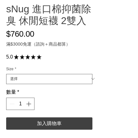
sNug 進口棉抑菌除
臭 休閒短襪 2雙入
價格
$760.00
滿$3000免運（諮詢＋商品都算）
5.0
★
★
★
★
★
1
Size
*
數量
*
加入購物車