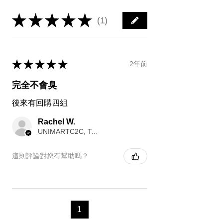
會員開放。我們將逐步擴展到更多國家/
您的訂單後二個工作日內通知您。但法
開始，為猶豫期第一天，依此類推七個
★
★
★
★
★
地區，請隨時關注我們的購物服務更
1
令另有規定者除外。
1
日曆天。
新。
5.若訂單出貨後無故拒收包裹、宅配人
5.七天猶豫期並非試用期，若您尚未確
員無法連繫收件人或逾期未取貨完成
定是否要辦理退換貨以前，商品及贈品
等，非本商店導致包裹遭退回情況，恕
請勿使用。
★
★
★
★
★
2年前
不退還該筆訂單運費，若三次訂單出貨
6.若確定要辦理退貨，商品務必請保持
後未完成取貨，系統將自動停止提供訂
全新完整包裝，除商品本體外，配件、
完全不會臭
購服務！
贈品切勿缺漏任何一項或損毀外包裝，
後來有回購四組
若逾越檢查之必要，或其他可歸責購買
人的原因致商品、包裝發生消耗、損
Rachel W.
毀，將會影響退換貨之權利。
UNIMARTC2C, Taiwan
7.以下情形無法受理退換貨：
★已有使用痕跡、髒污、味道(如香水、
這則評論對您有幫助嗎？
汗水等)
★商品已加工，非SNUG商品原樣(如繡
花、裁剪、打印等)
★商品已下水、包裝不完整
1
★退貨時，活動贈品、發票未退回