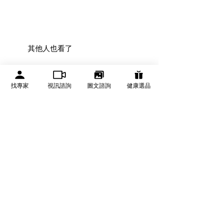
★超過7天猶豫期
8.七天猶豫期內僅提供一次免運費退換
貨服務，若同訂單申請第二次以上換
貨，來回運費由買家支付。
其他人也看了
9.海外訂購恕不提供退換貨，但買家可
自付來回運費申請退換貨服務。
10.退換貨收回地址恕不接受超商門市地
限量熱賣
找專家
視訊諮詢
圖文諮詢
健康選品
址。離島地區如需申請退換貨需自行將
商品寄回。
11.退換貨後原訂單金額未達折扣、免運
門檻，將會重新計算訂單金額。
12.在收到貨物及相關資料確認無誤後，
我們將於7個工作天內完成退款。
諾亞外泌體初源養髮液 ExoNoa
諾亞外泌體復甦面膜 Ex
Exosome Genesis Hair Serum
Exosome Renewal 