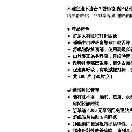
不確定適不適合？醫師協助評估
購買舒眠貼，立即享專屬 睡眠顧
✨ 產品特色
許多人有睡眠打鼾困擾
睡眠中口呼吸會導致口乾舌燥
舒眠貼貼於嘴部，使用高級低
自然導正為鼻呼吸，睡眠時閉
改善睡覺嘴巴張開，避免舌頭
促
進鼻呼吸，有助減輕打鼾，
共 180 片（30片/入）
🌙 進階睡眠管理
若有睡不著、淺眠、焦慮、夜
顧問視訊諮詢
訂單滿 4000 元享宅配免運貼
舒眠貼片協助改善睡眠
睡眠顧問透過視訊提供彈性、
提出針對性改善策略，達到真