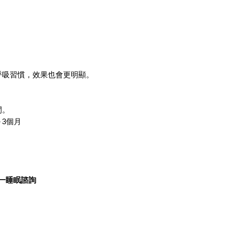
呼吸習慣，效果也會更明顯。
間。
～3個月
對一睡眠諮詢