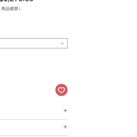
詢＋商品都算）
Pay即時線上付款，方便又好用的
擇線上刷卡方式進行交易時，作