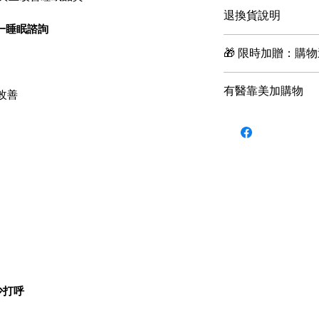
業流程透過SSL
1.帳款確認後將
退換貨說明
作日內(不含週六
一睡眠諮詢
品。
1.收到商品後如
🎁 限時加贈：購
狀況，需要辦理換
2.以 郵局/便利袋
的帳戶」頁面, 在(
結帳後, 即可獲得
有醫靠美加購物
將盡速為您處理。
改善
免額外付費，直接升
3.配送範圍限台灣
享免費預約一次醫
美國和加拿大地區
2.收到商品後可享
靠全球官網
訂購商
4.如本店無法接
賞期係供您參考、
加地區專屬優惠。
二個工作日內通知
鑑賞期內辦理退換
目前，海外購物服
5.若訂單出貨後
品寄錯、瑕疵除外
我們將逐步擴展到
收件人或逾期未取
3.退換貨（依照
們的購物服務更新
退回情況，恕不退
包裝商品的完整，
貨後未完成取貨，
拆封 (如剪標、下
除權合理例外情事
換貨。
少打呼
4.退換貨注意事
狀，亦即必須回復至