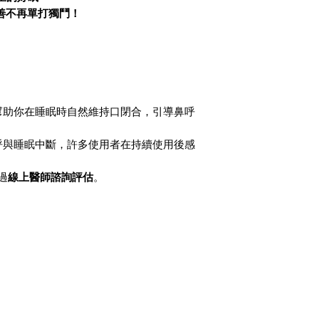
事宜( 例如：發票
善不再單打獨鬥！
7.請您以送貨廠
妥當，若原紙箱已
商品原廠包裝之外
張或書寫文字。若
損壞費用於退款中
幫助你在睡眠時自然維持口閉合，引導鼻呼
8.當您申請退換
呼與睡眠中斷，許多使用者在持續使用後感
據，並保留至退換
9.襪子、內褲及
過
線上醫師諮詢評估
。
身有瑕疵外，基於
穿、恕不接受退換
買的安心，購買前