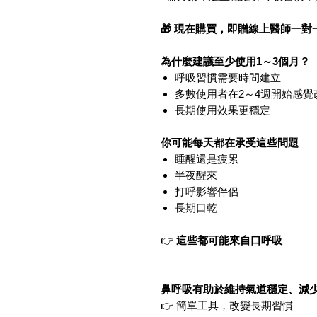
🎁 現在購買，即贈線上醫師一對
為什麼建議至少使用1～3個月？
呼吸習慣需要時間建立
多數使用者在2～4週開始感覺
長期使用效果更穩定
你可能每天都在承受這些問題
睡醒還是疲累
半夜醒來
打呼影響伴侶
長期口乾
👉
這些都可能來自口呼吸
鼻呼吸有助於維持氣道穩定、減
👉 簡單工具，改變長期習慣