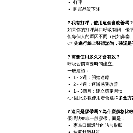
打呼
睡眠品質下降
❓
我有打呼，使用這個會改善嗎
如果你的打呼與口呼吸有關，優
但每個人的原因不同（例如鼻塞
👉
先進行線上醫師諮詢，確認是
❓
需要使用多久才會有效？
呼吸習慣需要時間建立。
一般建議：
1～2週：開始適應
2～4週：逐漸感受改善
1～3個月：建立穩定習慣
👉 因此多數使用者會選擇
多盒方
❓
這只是膠帶嗎？為什麼價格比
優眠貼並非一般膠帶，而是：
專為口部設計的貼合形狀
透氣舒適材質