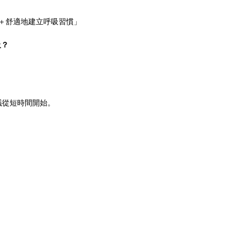
全＋舒適地建立呼吸習慣」
吸？
議從短時間開始。