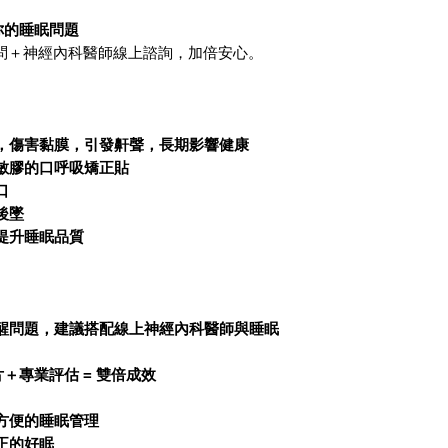
含主商品、附件、
你的睡眠問題
等 )
問＋神經內科醫師線上諮詢，加倍安心。
5.下列情形可能影
* 隨商品已附上相
，傷害黏膜，引發鼾聲，長期影響健康
* 在不影響您檢
敏膠的口呼吸矯正貼
損、封條移除、吊
口
情形。
後墜
* 有使用痕跡、
提升睡眠品質
味、香水味等）
* 在您收到商品
* 其他逾越檢查
醒問題，建議搭配線上神經內科醫師與睡眠
品有毀損、滅失或
* 非本網站購買之
片＋專業評估 = 雙倍成效
6.若您已取得紙
方便的睡眠管理
檔，待退貨完成後
正的好眠