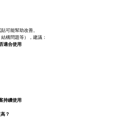
？
眠貼可能幫助改善。
、結構問題等），建議：
否適合使用
案持續使用
較高？