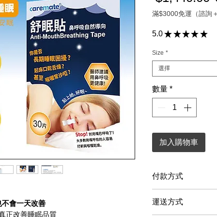
滿$3000免運（諮
5.0
★
★
★
★
★
1
Size
*
選擇
數量
*
加入購物車
付款方式
信用卡、LINE 
運送方式
也不會一天改善
付款方式，當您選
真正改善睡眠品質