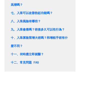
高潮嗎？
七、
入珠可以改善勃起功能嗎？
八、
入珠風險有哪些？
九、
入珠會痛嗎？術後多久可以性行為？
十、入珠算陰莖增大術嗎？和增粗手術有什
麼不同？

十一、
何時應立即就醫？
十二、
常見問題 FAQ