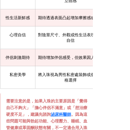
立體感
性生活新鮮感
期待透過表面凸起增加摩擦感或情趣
心理自信
對陰莖尺寸、外觀或性生活表現缺乏
自信
伴侶刺激期待
期待增加伴侶感受，但效果因人而異
私密美學
將入珠視為男性私密處裝飾或個人風
格選擇
需要注意的是，如果入珠的主要原因是「覺得
自己不夠大」「擔心伴侶不滿意」或「想治療
硬度不足」，建議先諮詢
泌尿科醫師
。因為這
些問題可能與勃起功能、心理壓力、睡眠、血
管健康或睪固酮狀態有關，不一定適合用入珠