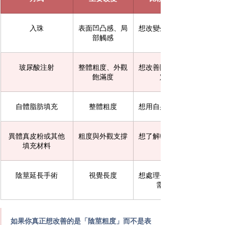
入珠
表面凹凸感、局
想改變外觀特色或增加
部觸感
玻尿酸注射
整體粗度、外觀
想改善陰莖粗度但接受
飽滿度
定期補打
自體脂肪填充
整體粗度
想用自身脂肪增加體積
異體真皮粉或其他
粗度與外觀支撐
想了解較持久的增粗選
填充材料
陰莖延長手術
視覺長度
想處理長度外觀問題，
需嚴格評估
如果你真正想改善的是「陰莖粗度」而不是表