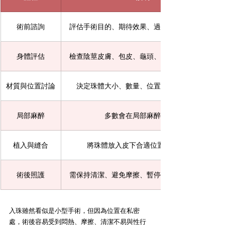
術前諮詢
評估手術目的、期待效果、過去病史與感染風險
身體評估
檢查陰莖皮膚、包皮、龜頭、是否有發炎或感染
材質與位置討論
決定珠體大小、數量、位置與是否適合植入
局部麻醉
多數會在局部麻醉下進行
植入與縫合
將珠體放入皮下合適位置後處理傷口
術後照護
需保持清潔、避免摩擦、暫停性行為並回診追蹤
入珠雖然看似是小型手術，但因為位置在私密
處，術後容易受到悶熱、摩擦、清潔不易與性行