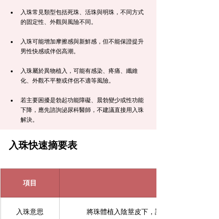
入珠常見類型包括死珠、活珠與明珠，不同方式
的固定性、外觀與風險不同。
入珠可能增加摩擦感與新鮮感，但不能保證提升
男性快感或伴侶高潮。
入珠屬於異物植入，可能有感染、疼痛、纖維
化、外觀不平整或伴侶不適等風險。
若主要困擾是勃起功能障礙、晨勃變少或性功能
下降，應先諮詢泌尿科醫師，不建議直接用入珠
解決。
入珠快速摘要表
項目
入珠意思
將珠體植入陰莖皮下，讓陰莖表面產生局部