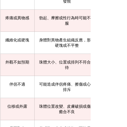
發燒
疼痛或異物感
勃起、摩擦或性行為時可能不舒
服
纖維化或硬塊
身體對異物產生組織反應，形成
硬塊或不平整
外觀不如預期
珠體大小、位置或排列不符合期
待
伴侶不適
可能造成伴侶疼痛、擦傷或心理
排斥
位移或外露
珠體位置改變、皮膚破損或傷口
癒合不良