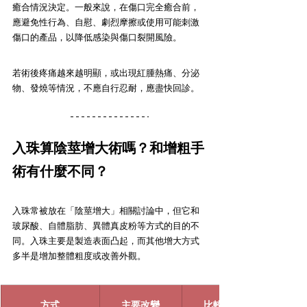
癒合情況決定。一般來說，在傷口完全癒合前，
應避免性行為、自慰、劇烈摩擦或使用可能刺激
傷口的產品，以降低感染與傷口裂開風險。
若術後疼痛越來越明顯，或出現紅腫熱痛、分泌
物、發燒等情況，不應自行忍耐，應盡快回診。
入珠算陰莖增大術嗎？和增粗手
術有什麼不同？
入珠常被放在「陰莖增大」相關討論中，但它和
玻尿酸、自體脂肪、異體真皮粉等方式的目的不
同。入珠主要是製造表面凸起，而其他增大方式
多半是增加整體粗度或改善外觀。
方式
主要改變
比較接近的需求