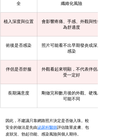
全
纖維化風險
植入深度與位置
會影響疼痛、手感、外觀與性行
為舒適度
術後是否感染
照片可能看不出早期發炎或深層
感染
伴侶是否舒服
外觀看起來明顯，不代表伴侶感
受一定好
長期滿意度
剛做完和數月後的外觀、硬塊感
可能不同
因此，不建議只靠網路照片決定是否做入珠。較
安全的做法是先由
泌尿科醫師
評估陰莖皮膚、包
皮狀況、勃起功能、感染風險與個人期待。