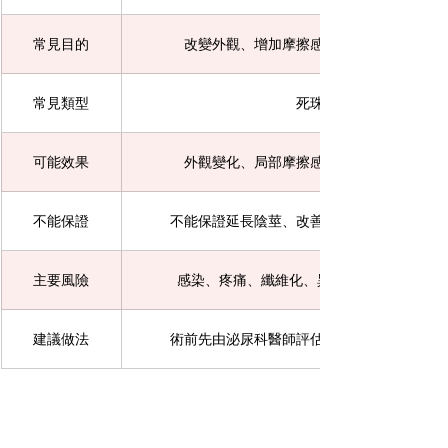
常見目的
改變外觀、增加摩擦感、提升心理自信或
常見類型
死珠、活珠、明珠
可能效果
外觀變化、局部摩擦感增加、部分男性心
不能保證
不能保證延長陰莖、改善勃起功能、治療早
主要風險
感染、疼痛、纖維化、異物感、伴侶不適、
建議做法
術前先由泌尿科醫師評估，不要只看網路照