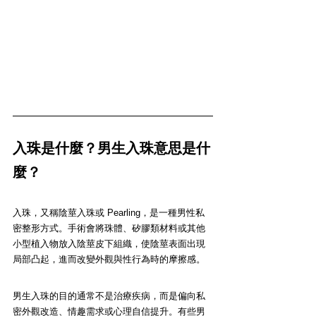
入珠是什麼？男生入珠意思是什
麼？
入珠，又稱陰莖入珠或 Pearling，是一種男性私
密整形方式。手術會將珠體、矽膠類材料或其他
小型植入物放入陰莖皮下組織，使陰莖表面出現
局部凸起，進而改變外觀與性行為時的摩擦感。
男生入珠的目的通常不是治療疾病，而是偏向私
密外觀改造、情趣需求或心理自信提升。有些男