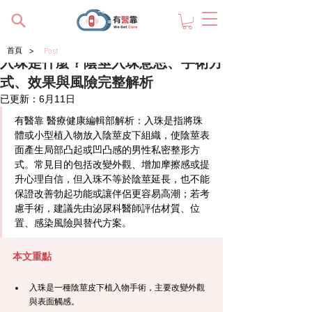
>
首頁
Post
入珠是什麼？陰莖入珠意思、手術方
式、效果與風險完整解析
已更新：
6月11日
有醫靠
 醫療健康編輯部解析：入珠是指將珠
體或小型植入物放入陰莖皮下組織，使陰莖表
面產生局部凸起或凹凸感的男性私密整形方
式。常見目的包括改變外觀、增加摩擦感或提
升心理自信，但入珠不等於陰莖延長，也不能
保證改善勃起功能或讓伴侶更容易高潮；若考
慮手術，建議先由泌尿科醫師評估材質、位
置、感染風險與替代方案。
本文重點
入珠是一種陰莖皮下植入物手術，主要改變外觀
與表面觸感。