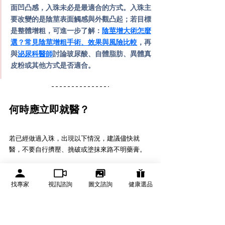
面凹凸感，入珠未必是最適合的方式。入珠主
要改變的是陰莖表面觸感與外觀凸起；若目標
是整體增粗，可進一步了解：
陰莖增大術怎麼
選？常見陰莖增粗手術、效果與風險比較
，再
與
泌尿科醫師
討論玻尿酸、自體脂肪、異體真
皮粉或其他方式是否適合。
何時應立即就醫？
若已經做過入珠，出現以下情況，建議儘快就
醫，不要自行擠壓、挑破或塗抹來路不明藥膏。
找專家
視訊諮詢
圖文諮詢
健康選品
狀況
可能代表問題
傷口紅腫熱痛加劇
可能感染或發炎惡化